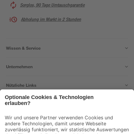
Sorglos, 90 Tage Umtauschgarantie
Abholung im Markt in 2 Stunden
Wissen & Service
Unternehmen
Nützliche Links
Bleib auf dem Laufenden mit unserem Newsletter
Der toom Newsletter: Keine Angebote und Aktionen mehr verpassen!
Zur Newsletter Anmeldung