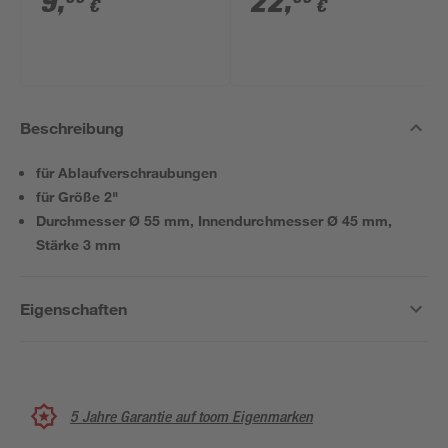
9
,
22
,
€
€
Beschreibung
für Ablaufverschraubungen
für Größe 2"
Durchmesser Ø 55 mm, Innendurchmesser Ø 45 mm,
Stärke 3 mm
Eigenschaften
5 Jahre Garantie auf toom Eigenmarken