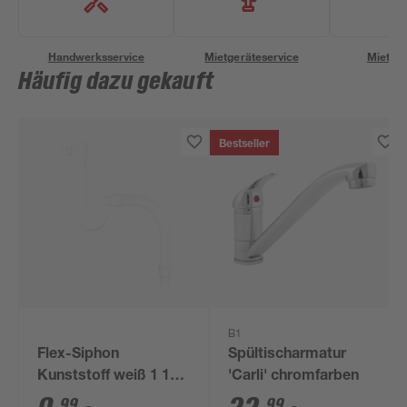
Handwerksservice
Mietgeräteservice
Miettra
Häufig dazu gekauft
Bestseller
B1
Flex-Siphon
Spültischarmatur
Kunststoff weiß 1 1/2'
'Carli' chromfarben
x 40/50 mm
99
99