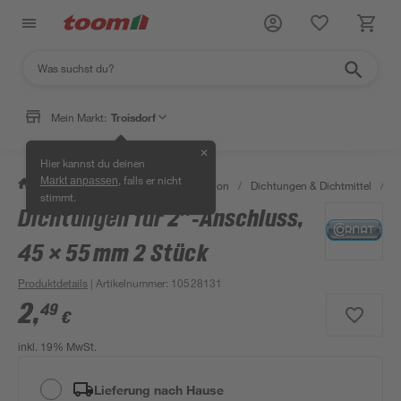
Mein Markt:
Troisdorf
✕
Hier kannst du deinen
, falls er nicht
Markt anpassen
/
Bad & Sanitär
/
Sanitärinstallation
/
Dichtungen & Dichtmittel
/
D
stimmt.
Dichtungen für 2″‑Anschluss,
45 × 55 mm 2 Stück
Produktdetails
| Artikelnummer
:
10528131
2
,
49
€
inkl. 19% MwSt.
Lieferung nach Hause