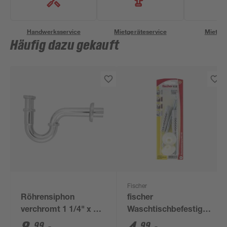
Handwerksservice
Mietgeräteservice
Miettra
Häufig dazu gekauft
Fischer
Röhrensiphon
fischer
verchromt 1 1/4" x 32
Waschtischbefestigung
mm
WST 140 2 Stück
99
99