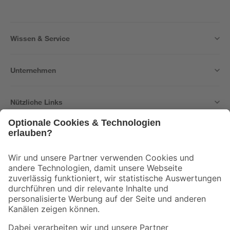
Wissen & Service
Unternehmen
Nützliche Links
Bleib auf dem Laufenden mit unserem Newsletter
Der toom Newsletter: Keine Angebote und Aktionen mehr verpassen!
Zur Newsletter Anmeldung
Folge uns