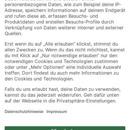
Zahlungsarten
Versandarten
Sicher einkaufen
Jetzt die toom-App herunterladen
Alle Preisangaben in EUR inkl. gesetzl. MwSt.. Die dargestellten Angebote sind unter
Umständen nicht in allen Märkten verfügbar. Die angegebenen Verfügbarkeiten beziehen
sich auf den unter "Mein Markt" ausgewählten toom Baumarkt. Alle Angebote und
Produkte nur solange der Vorrat reicht.
*Paketversand ab 59 € versandkostenfrei, gilt nicht für Artikel mit Speditionsversand, hier
fallen zusätzliche Versandkosten an.
Datenschutz
Privatsphäre
Impressum
AGB