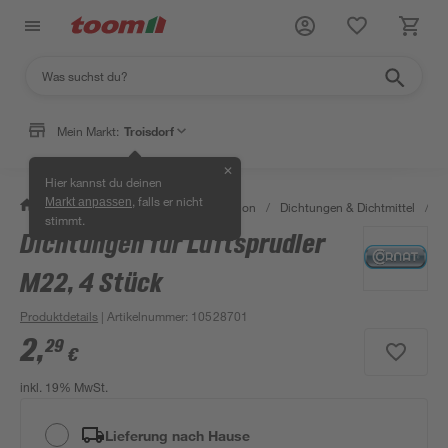
Mein Markt:
Troisdorf
✕
Hier kannst du deinen
, falls er nicht
Markt anpassen
/
Bad & Sanitär
/
Sanitärinstallation
/
Dichtungen & Dichtmittel
/
D
stimmt.
Dichtungen für Luftsprudler
M22, 4 Stück
Produktdetails
| Artikelnummer
:
10528701
2
,
29
€
inkl. 19% MwSt.
Lieferung nach Hause