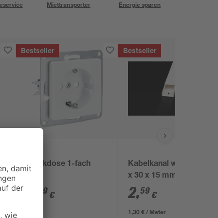
eservice
Miettransporter
Energie sparen
Bestseller
Bestseller
B1
Steckdose 1-fach
Kabelkanal weiß 2000
weiß
x 30 x 15 mm
2
,
2
,
59
59
€
€
1,30 € / Meter