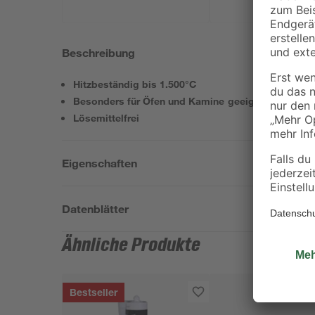
Beschreibung
Hitzbeständig bis 1.500°C
Besonders für Öfen und Kamine geeignet
Lösemittelfrei
Eigenschaften
Datenblätter
Ähnliche Produkte
Bestseller