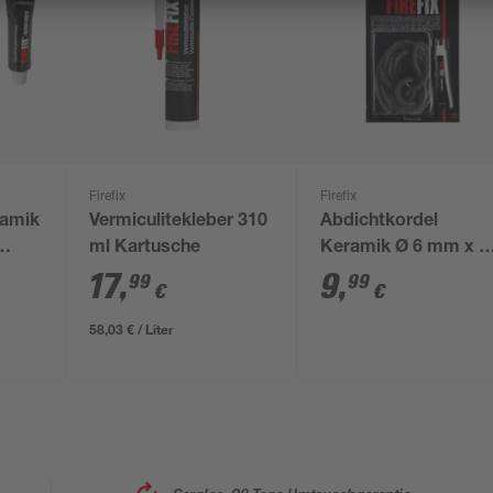
Firefix
Firefix
ramik
Vermiculitekleber 310
Abdichtkordel
ml Kartusche
Keramik Ø 6 mm x 2
m inklusive Kleber
17
,
9
,
99
99
€
€
58,03 € / Liter