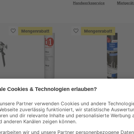
Handwerksservice
Mietgerät
Mengenrabatt
Mengenrabatt
B1
toom
se
Silikon transparent
Sanitärsilikon
280 ml
transparent 310 ml
3
,
9
,
49
99
€
€
12,46 € / Liter
32,23 € / Liter