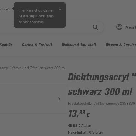
öffnet
✕
Hier kannst du deinen
, falls
Markt anpassen
er nicht stimmt.
Mein 
Sanitär
Garten & Freizeit
Wohnen & Haushalt
Wissen & Servic
sacryl "Kamin und Ofen" schwarz 300 ml
Dichtungsacryl 
schwarz 300 ml
Produktdetails
| Artikelnummer
:
2358830
13
,
99
€
46,63 € / Liter
Paketinhalt:
0,3 Liter