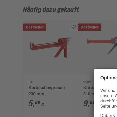
Häufig dazu gekauft
Bestseller
Bestseller
B1
toom
Kartuschenpresse
Kartuschenpres
230 mm
310 ml
5
,
9
,
99
99
€
€