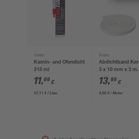
Firefix
Firefix
Kamin- und Ofendicht
Abdichtband Ke
315 ml
3 x 10 mm x 3 m
inklusive Kleber
11
,
13
,
69
99
€
€
37,11 € / Liter
4,66 € / Meter