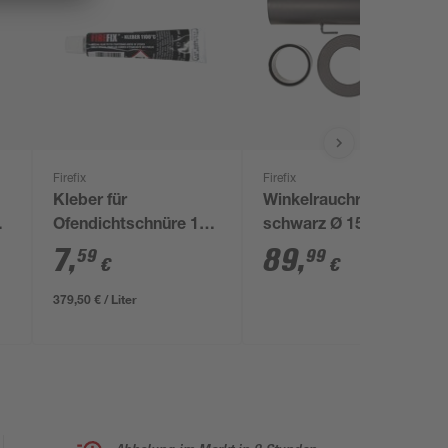
Firefix
Firefix
Kleber für
Winkelrauchrohr-Set
Ofendichtschnüre 17
schwarz Ø 150 mm,
ml
3-teilig
7
,
89
,
59
99
€
€
379,50 € / Liter