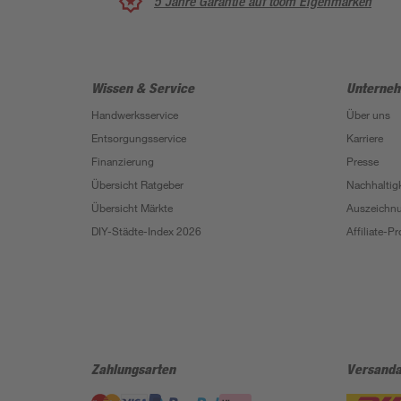
5 Jahre Garantie auf toom Eigenmarken
Wissen & Service
Unterne
Handwerksservice
Über uns
Entsorgungsservice
Karriere
Finanzierung
Presse
Übersicht Ratgeber
Nachhaltigk
Übersicht Märkte
Auszeichn
DIY-Städte-Index 2026
Affiliate-
Zahlungsarten
Versanda