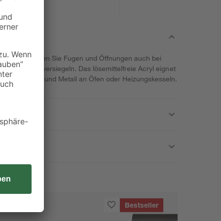
nd Ofen" können Sie Fugen und Öffnungen auch bei
uverlässig versiegeln. Das lösemittelfreie Acryl eignet
erwerk, Beton und Metall an Öfen oder Heizungskesseln.
Bestseller