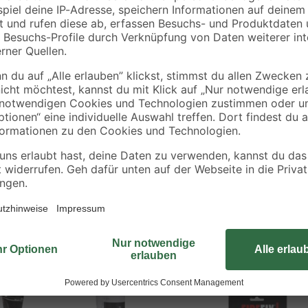
Mit dem Dichtungsacryl "Kamin u
extremen Temperaturen bis 1500°C z
sich daher besonders gut für Mau