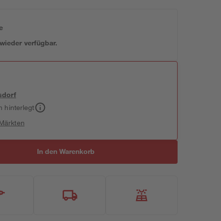
e
 wieder verfügbar.
sdorf
h hinterlegt
 Märkten
In den Warenkorb