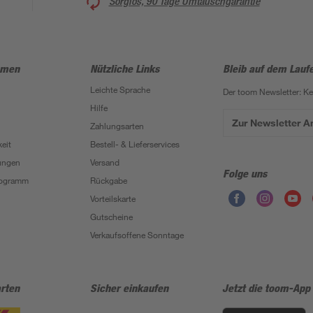
Sorglos, 90 Tage Umtauschgarantie
hmen
Nützliche Links
Bleib auf dem Lauf
Leichte Sprache
Der toom Newsletter: K
Hilfe
Zur Newsletter 
Zahlungsarten
eit
Bestell- & Lieferservices
ungen
Versand
Folge uns
Programm
Rückgabe
Vorteilskarte
Gutscheine
Verkaufsoffene Sonntage
rten
Sicher einkaufen
Jetzt die toom-App