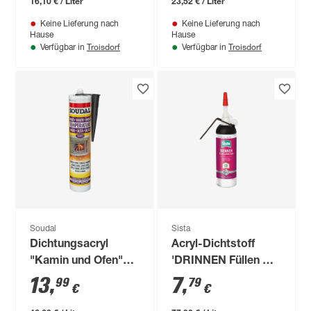
16,10 € / Liter
23,52 € / Liter
Keine Lieferung nach
Keine Lieferung nach
Hause
Hause
Troisdorf
Troisdorf
Verfügbar in
Verfügbar in
Soudal
Sista
Dichtungsacryl
Acryl-Dichtstoff
"Kamin und Ofen"
'DRINNEN Füllen &
schwarz 300 ml
Ausbessern' weiß
13
,
7
,
99
79
€
€
100 ml