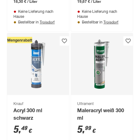
18,30 € / Liter
19,67 € / Liter
Keine Lieferung nach
Keine Lieferung nach
Hause
Hause
Troisdorf
Troisdorf
Bestellbar in
Bestellbar in
Mengenrabatt
Knauf
Ultrament
Acryl 300 ml
Maleracryl weiß 300
schwarz
ml
5
,
5
,
49
99
€
€