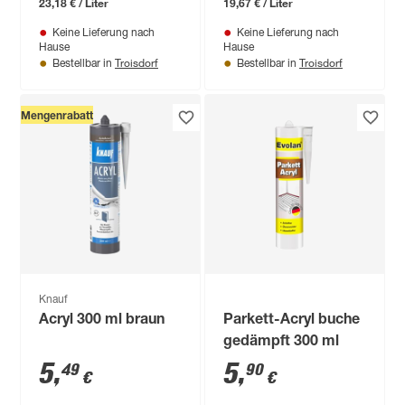
23,18 € / Liter
19,67 € / Liter
Keine Lieferung nach
Keine Lieferung nach
Hause
Hause
Troisdorf
Troisdorf
Bestellbar in
Bestellbar in
Mengenrabatt
Knauf
Acryl 300 ml braun
Parkett-Acryl buche
gedämpft 300 ml
5
,
5
,
49
90
€
€