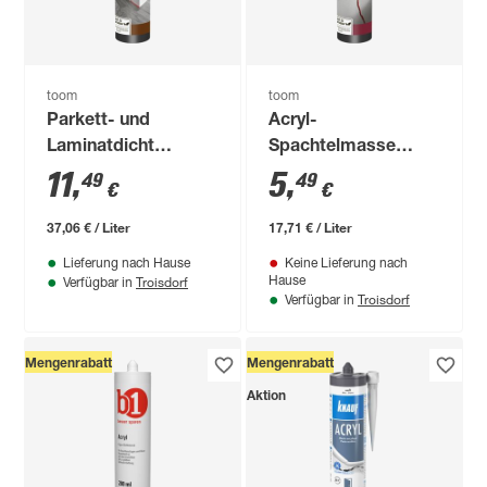
toom
toom
Parkett- und
Acryl-
Laminatdicht
Spachtelmasse
dunkelgrau 310 ml
"Riss- und
11
,
5
,
49
49
€
€
Fugendicht" weiß
310 ml
37,06 € / Liter
17,71 € / Liter
Lieferung nach Hause
Keine Lieferung nach
Troisdorf
Hause
Verfügbar in
Troisdorf
Verfügbar in
Mengenrabatt
Mengenrabatt
Aktion