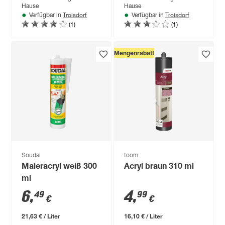
Hause
Hause
Troisdorf
Troisdorf
Verfügbar in
Verfügbar in
(1)
(1)
Mengenrabatt
Soudal
toom
Maleracryl weiß 300
Acryl braun 310 ml
ml
6
,
4
,
49
99
€
€
21,63 € / Liter
16,10 € / Liter