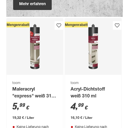
Mehr erfahren
Mengenrabatt
Mengenrabatt
toom
toom
Maleracryl
Acryl-Dichtstoff
"express" weiß 310
weiß 310 ml
ml
5
,
4
,
99
99
€
€
19,32 € / Liter
16,10 € / Liter
Keine Lieferung nach
Keine Lieferung nach