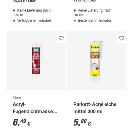
46,63 € / Liter
77,90 € / Liter
Keine Lieferung nach
Keine Lieferung nach
Hause
Hause
Troisdorf
Troisdorf
Verfügbar in
Bestellbar in
Sista
Acryl-
Parkett-Acryl eiche
Fugendichtmasse
mittel 300 ml
'Wand & Decke' weiß
6
,
5
,
49
90
€
€
280 ml