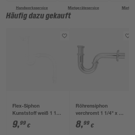
Handwerksservice
Mietgeräteservice
Miettra
Häufig dazu gekauft
Flex-Siphon
Röhrensiphon
Kunststoff weiß 1 1/2'
verchromt 1 1/4" x 32
x 40/50 mm
mm
9
,
8
,
99
99
€
€