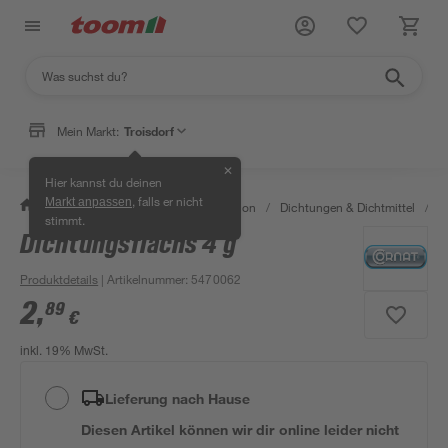
Mein Markt:
Troisdorf
✕
Hier kannst du deinen
, falls er nicht
Markt anpassen
/
Bad & Sanitär
/
Sanitärinstallation
/
Dichtungen & Dichtmittel
/
D
stimmt.
Dichtungsflachs 4 g
Produktdetails
| Artikelnummer
:
5470062
2
,
89
€
inkl. 19% MwSt.
Lieferung nach Hause
Diesen Artikel können wir dir online leider nicht