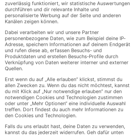
Zur Newsletter Anmeldung
Folge uns
Zahlungsarten
Versandarten
Sicher einkaufen
Jetzt die toom-App herunterladen
Alle Preisangaben in EUR inkl. gesetzl. MwSt.. Die dargestellten Angebote sind unter