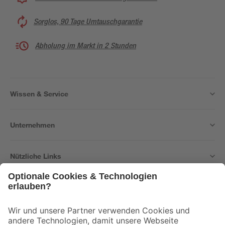
Sorglos, 90 Tage Umtauschgarantie
Abholung im Markt in 2 Stunden
Wissen & Service
Unternehmen
Nützliche Links
Bleib auf dem Laufenden mit unserem Newsletter
Der toom Newsletter: Keine Angebote und Aktionen mehr verpassen!