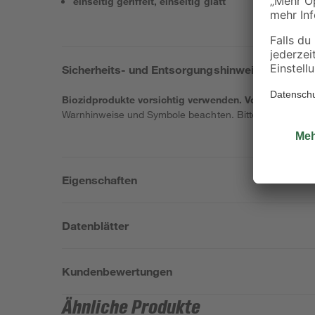
einseitig geriffelt, einseitig glatt
Sicherheits- und Entsorgungshinweise
Biozidprodukte vorsichtig verwenden. Vor Gebrauch s
Warnhinweise und Symbole beachten. Bitte informiere di
Eigenschaften
Datenblätter
Kundenbewertungen
Ähnliche Produkte