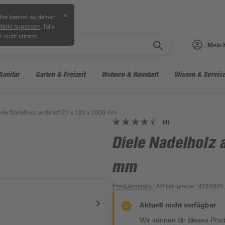
✕
ier kannst du deinen
, falls
Markt anpassen
r nicht stimmt.
Mein 
Sanitär
Garten & Freizeit
Wohnen & Haushalt
Wissen & Servic
iele Nadelholz anthrazt 21 x 120 x 2000 mm
(4)
Diele Nadelholz 
mm
Produktdetails
| Artikelnummer
:
4282620
Aktuell nicht verfügbar
Wir können dir dieses Produ