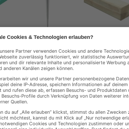
00 x
Einschlagbodenhülse
Vierkantpfosten grü
für Pfostenträger 7 x
7 x 7 x 210 cm
7 x 75 cm
4
,
13
,
49
99
€
€
6,66 € / Meter
Diese Diele ist das Richtige für 
bietet sowohl ein verbessertes Ra
gut für den Innenausbau nutzen, d