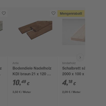
Mengenrabatt
Ante
binderholz
z
Bodendiele Nadelholz
Schalbrett sägerau
KDI braun 21 x 120 x
2000 x 100 x 23 mm
3000 mm
10
,
4
,
49
18
€
€
3,50 € / Meter
2,09 € / Meter