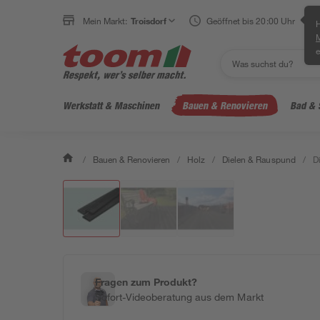
Mein Markt:
Troisdorf
Geöffnet bis 20:00 Uhr
H
e
Werkstatt & Maschinen
Bauen & Renovieren
Bad & 
/
Bauen & Renovieren
/
Holz
/
Dielen & Rauspund
/
D
Fragen zum Produkt?
Sofort-Videoberatung aus dem Markt