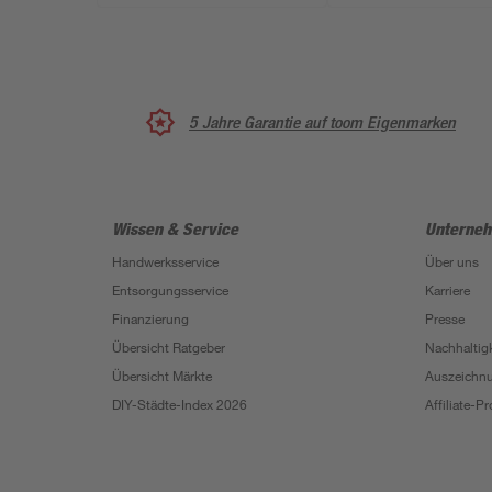
5 Jahre Garantie auf toom Eigenmarken
Wissen & Service
Unterne
Handwerksservice
Über uns
Entsorgungsservice
Karriere
Finanzierung
Presse
Übersicht Ratgeber
Nachhaltigk
Übersicht Märkte
Auszeichn
DIY-Städte-Index 2026
Affiliate-