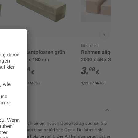
binderholz
n
Vierkantpfosten grün
Rahmen sägerau
7 x 7 x 180 cm
2000 x 58 x 38 mm
9
,
3
,
99
98
€
€
5,55 € / Meter
1,99 € / Meter
dich, wenn du nach einem neuen Bodenbelag suchst. Sie
umklima als auch eine natürliche Optik. Du kannst sie
a sie aus Nadelholz besteht. Der Artikel überzeugt dabei