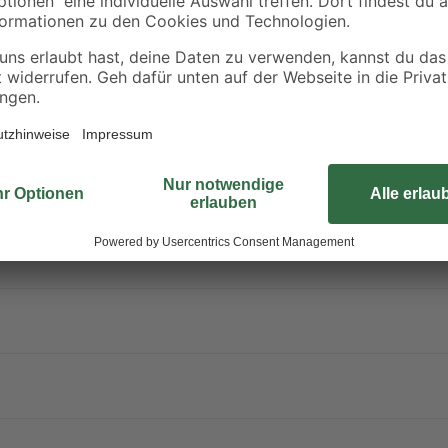
durch seine Maße von 2000 x 120 x
Projekte!
tets Etikett und Produktinformation lesen.
ch über den korrekten Umgang mit Biozidprodukten. Broschüren dazu fi