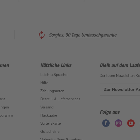
Sorglos, 90 Tage Umtauschgarantie
hmen
Nützliche Links
Bleib auf dem Lauf
Leichte Sprache
Der toom Newsletter: K
Hilfe
Zur Newsletter 
Zahlungsarten
eit
Bestell- & Lieferservices
ungen
Versand
Folge uns
Programm
Rückgabe
Vorteilskarte
Gutscheine
Verkaufsoffene Sonntage