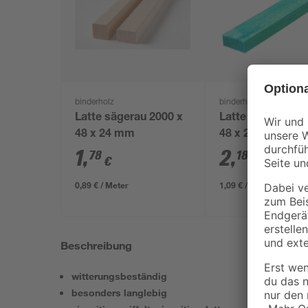
binderholz
binderholz
Latte sägerau 2000 x
Latte sägerau 20
48 x 24 mm
48 x 24 mm
1
,
2
,
78
18
€
€
0,89 € / Meter
1,09 € / Meter
Beschreibung
witterungsbeständig
besonders langlebig