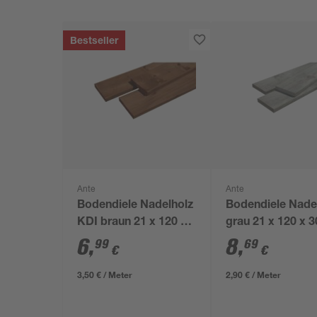
Bestseller
Ante
Ante
Bodendiele Nadelholz
Bodendiele Nade
KDI braun 21 x 120 x
grau 21 x 120 x 
2000 mm
mm
6
,
8
,
99
69
€
€
3,50 € / Meter
2,90 € / Meter