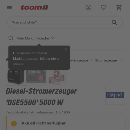
Mein Markt:
Troisdorf
✕
Hier kannst du deinen
, falls er nicht
Markt anpassen
/
Werkstatt & Maschinen
/
Elektrowerkzeuge
/
Stromerzeuger
/
Die
stimmt.
Diesel-Stromerzeuger
'DSE5500' 5000 W
Produktdetails
| Artikelnummer
:
1501936
Aktuell nicht verfügbar