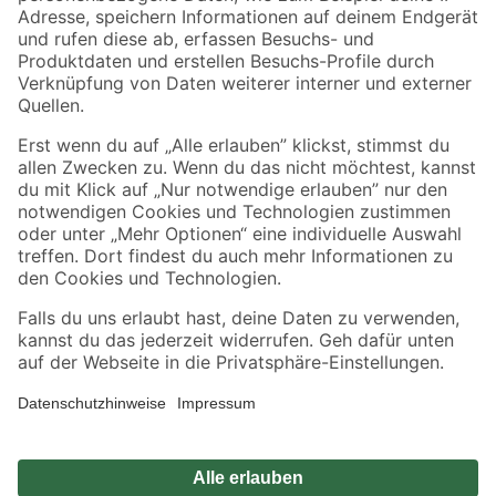
Zahlungsarten
Versandarten
Sicher einkaufen
Jetzt die toom-App herunterladen
Alle Preisangaben in EUR inkl. gesetzl. MwSt.. Die dargestellten Angebote sind unter
Umständen nicht in allen Märkten verfügbar. Die angegebenen Verfügbarkeiten beziehen
sich auf den unter "Mein Markt" ausgewählten toom Baumarkt. Alle Angebote und
Produkte nur solange der Vorrat reicht.
*Paketversand ab 59 € versandkostenfrei, gilt nicht für Artikel mit Speditionsversand, hier
fallen zusätzliche Versandkosten an.
Datenschutz
Privatsphäre
Impressum
AGB