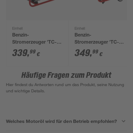
Einhell
Einhell
Benzin-
Benzin-
Stromerzeuger 'TC-
Stromerzeuger 'TC-
PG 25/1/E5' 2100 W
PG 35/E5'
339
,
349
,
99
99
€
€
Häufige Fragen zum Produkt
Hier findest du Antworten rund um das Produkt, seine Nutzung
und wichtige Details.
Welches Motoröl wird für den Betrieb empfohlen?