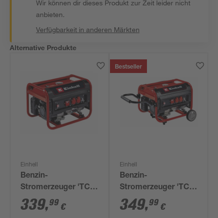
Wir können dir dieses Produkt zur Zeit leider nicht
anbieten.
Verfügbarkeit in anderen Märkten
Alternative Produkte
Bestseller
Einhell
Einhell
Benzin-
Benzin-
Stromerzeuger 'TC-
Stromerzeuger 'TC-
PG 25/1/E5' 2100 W
PG 35/E5'
339
,
349
,
99
99
€
€