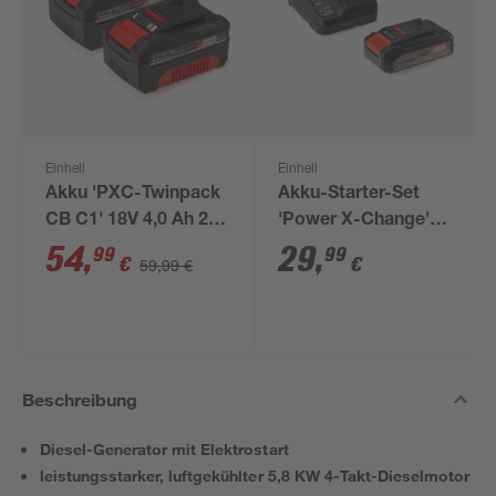
Einhell
Einhell
Akku 'PXC-Twinpack
Akku-Starter-Set
CB C1' 18V 4,0 Ah 2
'Power X-Change'
Stück
Ladegerät und Akku
54
,
29
,
99
99
€
€
59,99 €
18 V 2,5 Ah
Beschreibung
Diesel-Generator mit Elektrostart
leistungsstarker, luftgekühlter 5,8 KW 4-Takt-Dieselmotor