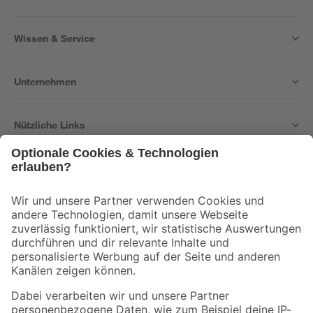
Wissen & Service
Unternehmen
Nützliche Links
Bleib auf dem Laufenden mit unserem Newsletter
Der toom Newsletter: Keine Angebote und Aktionen mehr verpassen!
Zur Newsletter Anmeldung
Folge uns