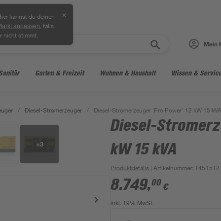
✕
ier kannst du deinen
, falls
Markt anpassen
r nicht stimmt.
Mein 
Sanitär
Garten & Freizeit
Wohnen & Haushalt
Wissen & Servic
euger
/
Diesel-Stromerzeuger
/
Diesel-Stromerzeuger 'Pro Power' 12 kW 15 kV
Diesel-Stromerz
+
3
kW 15 kVA
Produktdetails
| Artikelnummer
:
1451512
8.749
,
00
€
inkl. 19% MwSt.