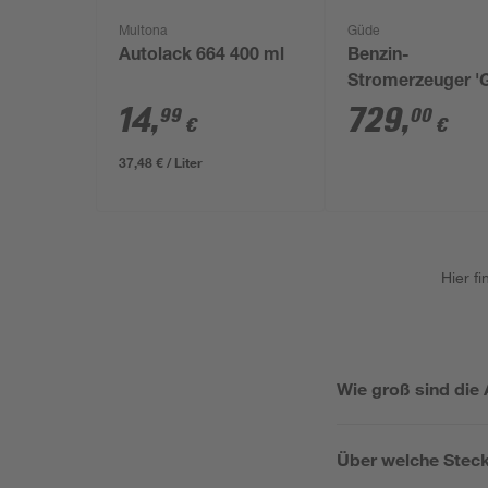
Multona
Güde
Autolack 664 400 ml
Benzin-
Stromerzeuger '
8701 RS' 3200 W
14
,
729
,
99
00
€
€
37,48 € / Liter
Hier f
Wie groß sind di
Über welche Stec