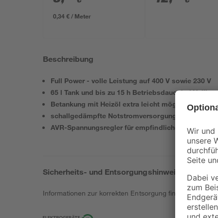
0,34 € / Meter
Beschreibung
Full Power - volle Leistung auf 400 V sowie 230 V
65 l Tank und bis zu 15 h Betriebsdauer bei Volllast
Betankung mit Heizöl extra leicht möglich
schallgedämpfte Notstromversorgung mit E-Starte
AVR-Spannungsregler für empfindliche Geräte
Sicherheits- und Entsorgungshinweise
Informationen zur korrekten Entsorgung findest du
hier
.