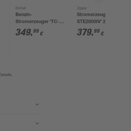
Einhell
Zipper
Benzin-
Stromerzeuger 'ZI-
Stromerzeuger 'TC-
STE2800IV' 2800 W
PG 35/E5'
349
,
379
,
99
99
€
€
etails.