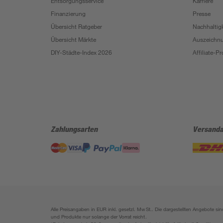
Entsorgungsservice
Karriere
Finanzierung
Presse
Übersicht Ratgeber
Nachhaltigk
Übersicht Märkte
Auszeichn
DIY-Städte-Index 2026
Affiliate-
Zahlungsarten
Versanda
Alle Preisangaben in EUR inkl. gesetzl. MwSt.. Die dargestellten Angebote 
und Produkte nur solange der Vorrat reicht.