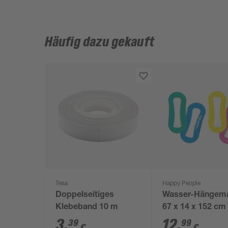
Häufig dazu gekauft
Tesa
Happy People
Doppelseitiges
Wasser-Hängema
Klebeband 10 m
67 x 14 x 152 cm
Farben sortiert
3
,
12
,
39
99
€
€