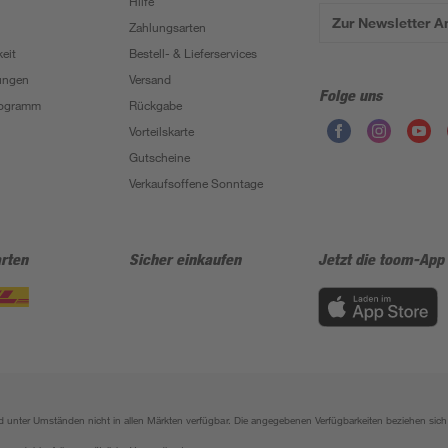
Hilfe
Zur Newsletter 
Zahlungsarten
eit
Bestell- & Lieferservices
ungen
Versand
Folge uns
Programm
Rückgabe
Vorteilskarte
Gutscheine
Verkaufsoffene Sonntage
rten
Sicher einkaufen
Jetzt die toom-App
sind unter Umständen nicht in allen Märkten verfügbar. Die angegebenen Verfügbarkeiten beziehen s