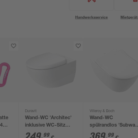
Handwerksservice
Mietgerät
Duravit
Villeroy & Boch
tte
Wand-WC 'Architec'
Wand-WC
 4
inklusive WC-Sitz
spülrandlos 'Subway
weiß
2.0' inklusive WC-Sit
249
,
369
,
99
99
€
€