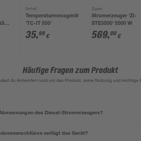
Einhell
Zipper
Temperaturmessgerät
Stromerzeuger 'ZI-
GSE
'TC-IT 550'
STE5500' 5500 W
35
,
569
,
99
00
€
€
Häufige Fragen zum Produkt
indest du Antworten rund um das Produkt, seine Nutzung und wichtige D
e Abmessungen des Diesel-Stromerzeugers?
kdosenanschlüsse verfügt das Gerät?