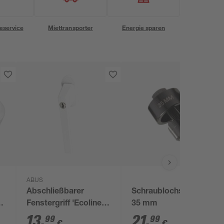
eservice
Miettransporter
Energie sparen
ABUS
Abschließbarer
Schraublochstanze Ø
Fenstergriff 'Ecoline'
35 mm
z
FG110 weiß
13
,
21
,
99
99
€
€