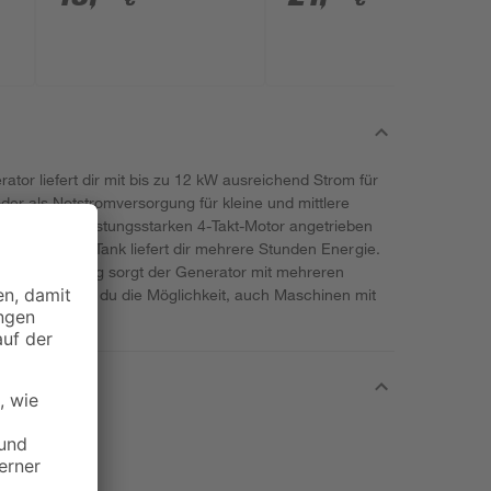
tor liefert dir mit bis zu 12 kW ausreichend Strom für
oder als Notstromversorgung für kleine und mittlere
von einem leistungsstarken 4-Takt-Motor angetrieben
. Ein 16-Liter-Tank liefert dir mehrere Stunden Energie.
 Stromversorgung sorgt der Generator mit mehreren
hlusses hast du die Möglichkeit, auch Maschinen mit
en