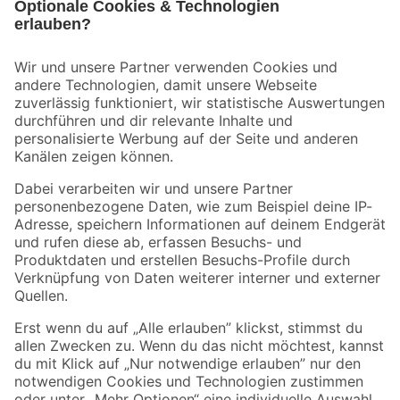
Bleib auf dem Laufenden mit unserem Newsletter
Der toom Newsletter: Keine Angebote und Aktionen mehr verpassen!
Zur Newsletter Anmeldung
Folge uns
Zahlungsarten
Versandarten
Sicher einkaufen
Jetzt die toom-App herunterladen