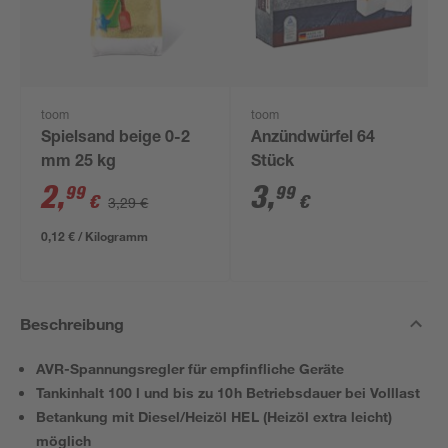
toom
toom
Spielsand beige 0-2
Anzündwürfel 64
mm 25 kg
Stück
2
,
3
,
99
99
€
€
3,29 €
0,12 € / Kilogramm
Beschreibung
AVR-Spannungsregler für empfinfliche Geräte
Tankinhalt 100 l und bis zu 10h Betriebsdauer bei Volllast
Betankung mit Diesel/Heizöl HEL (Heizöl extra leicht)
möglich