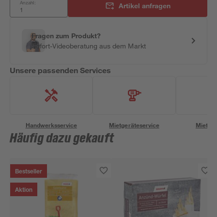
Anzahl:
Artikel anfragen
Fragen zum Produkt?
Sofort-Videoberatung aus dem Markt
Unsere passenden Services
Handwerksservice
Mietgeräteservice
Miettra
Häufig dazu gekauft
Bestseller
Aktion