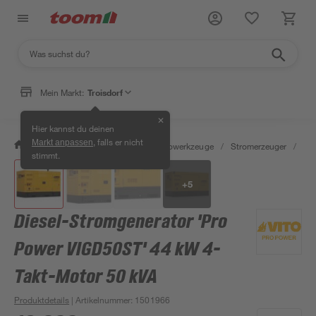
Mein Markt:
Troisdorf
✕
Hier kannst du deinen
, falls er nicht
Markt anpassen
/
Werkstatt & Maschinen
/
Elektrowerkzeuge
/
Stromerzeuger
/
Die
stimmt.
+
5
Diesel-Stromgenerator 'Pro
Power VIGD50ST' 44 kW 4-
Takt-Motor 50 kVA
Produktdetails
| Artikelnummer
:
1501966