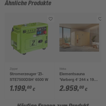
Ähnliche Produkte
Zipper
Weka
Stromerzeuger 'ZI-
Elementsauna
STE7500DSH' 6500 W
'Varberg 4' 244 x 194
cm mit Massivholztür
1.199
,
2.959
,
00
00
€
€