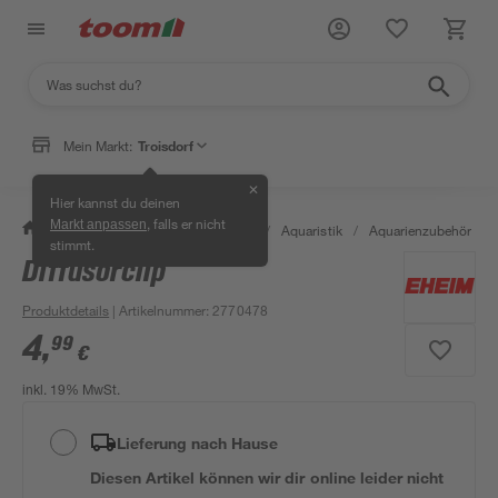
Mein Markt:
Troisdorf
✕
Hier kannst du deinen
, falls er nicht
Markt anpassen
/
Garten & Freizeit
/
Tierbedarf
/
Aquaristik
/
Aquarienzubehör
/
stimmt.
Diffusorclip
Produktdetails
| Artikelnummer
:
2770478
4
,
99
€
inkl. 19% MwSt.
Lieferung nach Hause
Diesen Artikel können wir dir online leider nicht