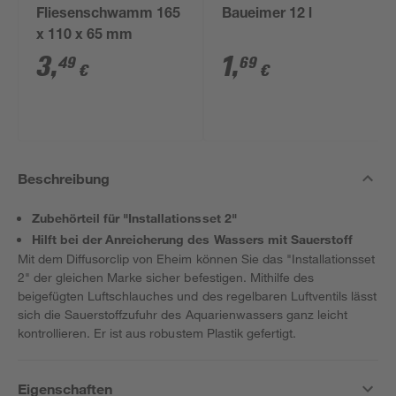
Fliesenschwamm 165
Baueimer 12 l
x 110 x 65 mm
3
,
1
,
49
69
€
€
Beschreibung
Zubehörteil für "Installationsset 2"
Hilft bei der Anreicherung des Wassers mit Sauerstoff
Mit dem Diffusorclip von Eheim können Sie das "Installationsset
2" der gleichen Marke sicher befestigen. Mithilfe des
beigefügten Luftschlauches und des regelbaren Luftventils lässt
sich die Sauerstoffzufuhr des Aquarienwassers ganz leicht
kontrollieren. Er ist aus robustem Plastik gefertigt.
Eigenschaften