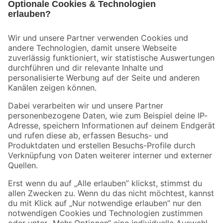
Bleib auf dem Laufenden mit unserem Newsletter
Der toom Newsletter: Keine Angebote und Aktionen mehr verpassen!
Zur Newsletter Anmeldung
Folge uns
Zahlungsarten
Versandarten
Sicher einkaufen
Jetzt die toom-App herunterladen