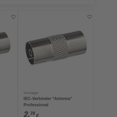
Schwaiger
IEC-Verbinder "Antenna"
Professional
2
,
79
€