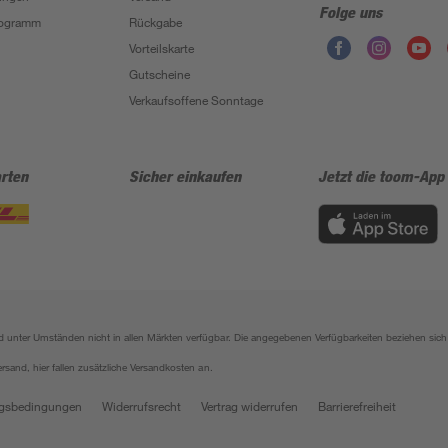
Folge uns
Programm
Rückgabe
Vorteilskarte
Gutscheine
Verkaufsoffene Sonntage
rten
Sicher einkaufen
Jetzt die toom-App
sind unter Umständen nicht in allen Märkten verfügbar. Die angegebenen Verfügbarkeiten beziehen s
ersand, hier fallen zusätzliche Versandkosten an.
gsbedingungen
Widerrufsrecht
Vertrag widerrufen
Barrierefreiheit