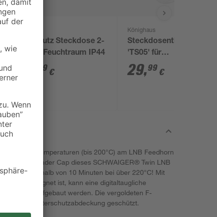
Könighaus
Aufputz Steckdose 2-
Steckdosenthermostat
fach Feuchtraum IP44
'TS05' für
Infrarotheizungen
5
,
29
,
99
99
€
€
extrem hohen Temperaturen (bis 200°C) am LNB Feedhorn
mmen. Das Header Cap dieses SCHWAIGER® Twin LNB
rformung innerhalb von 10 Minuten bei über 220°C! Mit
anlagen geeignet ist, kann eine digitaltaugliche
 Teilnehmer aufgebaut werden. Die vergoldeten F-
sziehbare Wetterschutzabdeckung geschützt.