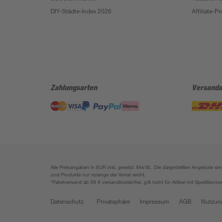
DIY-Städte-Index 2026
Affiliate-
Zahlungsarten
Versanda
Alle Preisangaben in EUR inkl. gesetzl. MwSt.. Die dargestellten Angebote 
und Produkte nur solange der Vorrat reicht.
*Paketversand ab 59 € versandkostenfrei, gilt nicht für Artikel mit Speditionsv
Datenschutz
Privatsphäre
Impressum
AGB
Nutzun