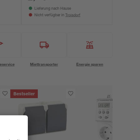
Lieferung nach Hause
Troisdorf
Nicht verfügbar in
eservice
Miettransporter
Energie sparen
Bestseller