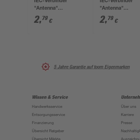
IEC-Verbinder
IEC-Verbinder
"Antenna"
"Antenna"
Professional Stecker
Professional
2
,
2
,
79
79
€
€
5 Jahre Garantie auf toom Eigenmarken
Wissen & Service
Unterne
Handwerksservice
Über uns
Entsorgungsservice
Karriere
Finanzierung
Presse
Übersicht Ratgeber
Nachhaltigk
Übersicht Märkte
Auszeichn