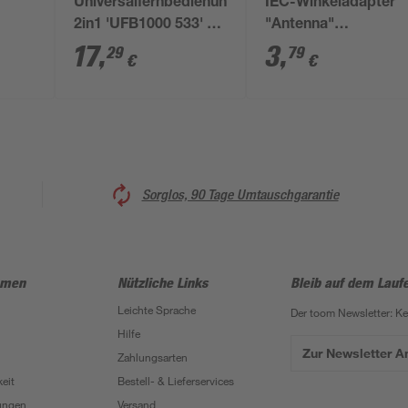
Universalfernbedienung
IEC-Winkeladapter
2in1 'UFB1000 533' 8
"Antenna"
Tasten
Professional
17
,
3
,
29
79
€
€
Sorglos, 90 Tage Umtauschgarantie
hmen
Nützliche Links
Bleib auf dem Lauf
Leichte Sprache
Der toom Newsletter: K
Hilfe
Zur Newsletter 
Zahlungsarten
eit
Bestell- & Lieferservices
ungen
Versand