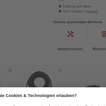
Lieferung nach Hause
Troisdorf
Nicht verfügbar in
Unsere passenden Services
Handwerksservice
Mietgerät