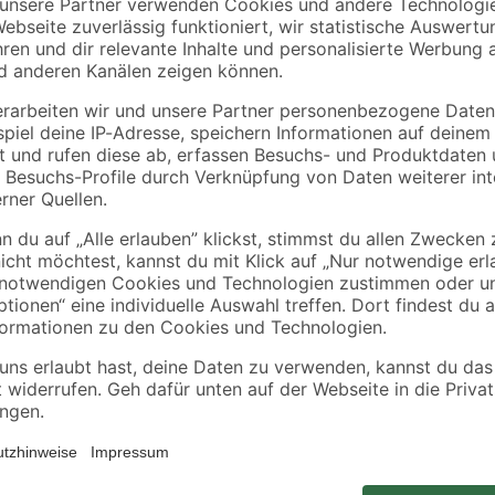
hr
Verlängerungskabel
Sicherheitsbox
ß
schwarz 10 m
14
,
7
,
99
99
€
€
1,50 € / Meter
Bei klarer Witterung kann es zu 
ellitenanlagen
und zu dessen Beschädigung ko
'Sun Protect' widersteht einer Ve
bdeckung
diesem Twin LNB, das für Multifeed
ständigem Kunststoff
Satellitenanlage mit maximal zwei
Anschlüsse sind durch eine herau