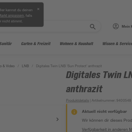
✕
ier kannst du deinen
, falls
Markt anpassen
r nicht stimmt.
Mein 
Sanitär
Garten & Freizeit
Wohnen & Haushalt
Wissen & Servic
o & Video
/
LNB
/
Digitales Twin LNB 'Sun Protect' anthrazit
Digitales Twin L
anthrazit
Produktdetails
| Artikelnummer
:
9400548
Aktuell nicht verfügbar
Wir können dir dieses Produ
Verfügbarkeit in anderen 