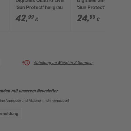
Digitales Quattro LNB
Digitales Single LNB
'Sun Protect' hellgrau
'Sun Protect' anthrazit
42
,
24
,
99
99
€
€
Abholung im Markt in 2 Stunden
enden mit unserem Newsletter
eine Angebote und Aktionen mehr verpassen!
Anmeldung