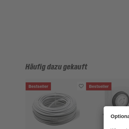
Häufig dazu gekauft
Bestseller
Bestseller