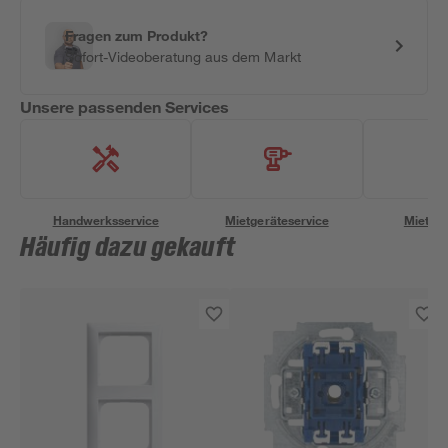
Fragen zum Produkt?
Sofort-Videoberatung aus dem Markt
Unsere passenden Services
Handwerksservice
Mietgeräteservice
Miettra
Häufig dazu gekauft