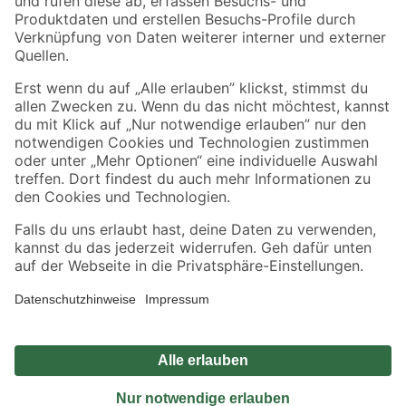
Sicher einkaufen
Jetzt die toom-App herunterladen
Alle Preisangaben in EUR inkl. gesetzl. MwSt.. Die dargestellten Angebote sind unter
Umständen nicht in allen Märkten verfügbar. Die angegebenen Verfügbarkeiten beziehen
sich auf den unter "Mein Markt" ausgewählten toom Baumarkt. Alle Angebote und
Produkte nur solange der Vorrat reicht.
*Paketversand ab 59 € versandkostenfrei, gilt nicht für Artikel mit Speditionsversand, hier
fallen zusätzliche Versandkosten an.
Datenschutz
Privatsphäre
Impressum
AGB
Nutzungsbedingungen
Widerrufsrecht
Vertrag widerrufen
Barrierefreiheit