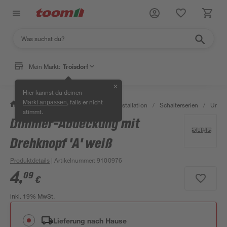
Mein Markt:
Troisdorf
✕
Hier kannst du deinen
, falls er nicht
Markt anpassen
/
Bauen & Renovieren
/
Elektroinstallation
/
Schalterserien
/
Unter
stimmt.
Dimmer-Abdeckung mit
Drehknopf 'A' weiß
Produktdetails
| Artikelnummer
:
9100976
4
,
09
€
inkl. 19% MwSt.
Lieferung nach Hause