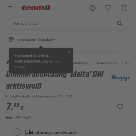
Mein Markt:
Troisdorf
✕
Hier kannst du deinen
, falls er nicht
Markt anpassen
/
Bauen & Renovieren
/
Elektroinstallation
/
Schalterserien
/
Unter
stimmt.
Dimmerabdeckung 'Malta' DW
arktisweiß
Produktdetails
| Artikelnummer
:
9150102
7
,
99
€
inkl. 19% MwSt.
Lieferung nach Hause