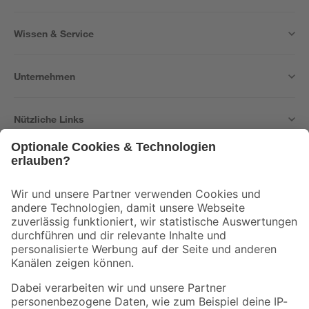
Wissen & Service
Unternehmen
Nützliche Links
Bleib auf dem Laufenden mit unserem Newsletter
Der toom Newsletter: Keine Angebote und Aktionen mehr verpassen!
Zur Newsletter Anmeldung
Folge uns