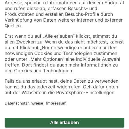
Zahlungsarten
Versandarten
Sicher einkaufen
Jetzt die toom-App herunterladen
Alle Preisangaben in EUR inkl. gesetzl. MwSt.. Die dargestellten Angebote sind unter
Umständen nicht in allen Märkten verfügbar. Die angegebenen Verfügbarkeiten beziehen
sich auf den unter "Mein Markt" ausgewählten toom Baumarkt. Alle Angebote und
Produkte nur solange der Vorrat reicht.
*Paketversand ab 59 € versandkostenfrei, gilt nicht für Artikel mit Speditionsversand, hier
fallen zusätzliche Versandkosten an.
Datenschutz
Privatsphäre
Impressum
AGB
Nutzungsbedingungen
Widerrufsrecht
Vertrag widerrufen