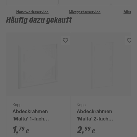
Handwerksservice
Mietgeräteservice
Miettra
Häufig dazu gekauft
Kopp
Kopp
Abdeckrahmen
Abdeckrahmen
'Malta' 1-fach
'Malta' 2-fach
arktisweiß
arktisweiß
1
,
2
,
79
99
€
€