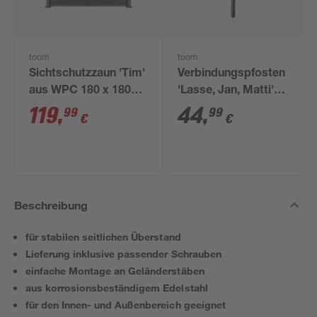
toom
toom
Sichtschutzzaun 'Tim'
Verbindungspfosten
aus WPC 180 x 180
'Lasse, Jan, Matti'
cm anthrazit, ohne
silbern 7 x 7 x 240 cm
119
,
44
,
99
99
€
€
Pfosten
Beschreibung
für stabilen seitlichen Überstand
Lieferung inklusive passender Schrauben
einfache Montage an Geländerstäben
aus korrosionsbeständigem Edelstahl
für den Innen- und Außenbereich geeignet