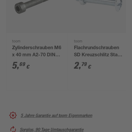
toom
toom
Zylinderschrauben M6
Flachrundschrauben
x 40 mm A2-70 DIN
SD Kreuzschlitz Stahl
912 4 Stück
M4 x 30 mm 4 Stück
5
,
2
,
69
79
€
€
5 Jahre Garantie auf toom Eigenmarken
Sorglos, 90 Tage Umtauschgarantie