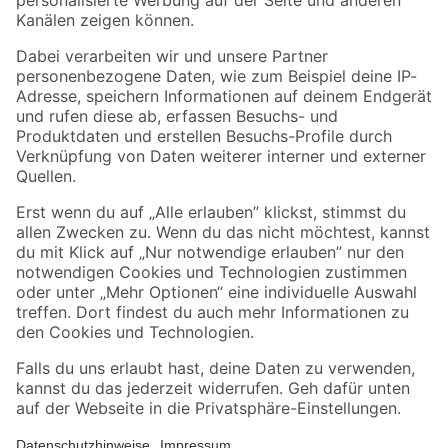
Folge uns
Zahlungsarten
Versandarten
Sicher einkaufen
Jetzt die toom-App herunterladen
Alle Preisangaben in EUR inkl. gesetzl. MwSt.. Die dargestellten Angebote sind unter
Umständen nicht in allen Märkten verfügbar. Die angegebenen Verfügbarkeiten beziehen
sich auf den unter "Mein Markt" ausgewählten toom Baumarkt. Alle Angebote und
Produkte nur solange der Vorrat reicht.