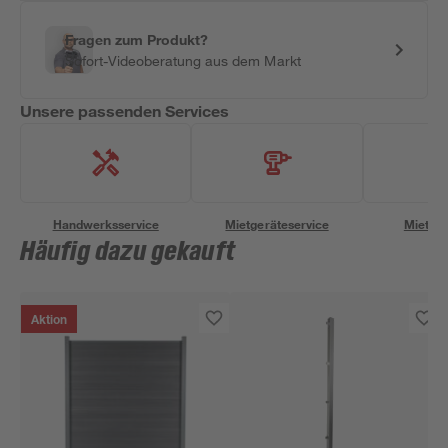
Fragen zum Produkt?
Sofort-Videoberatung aus dem Markt
Unsere passenden Services
Handwerksservice
Mietgeräteservice
Miettra
Häufig dazu gekauft
Aktion