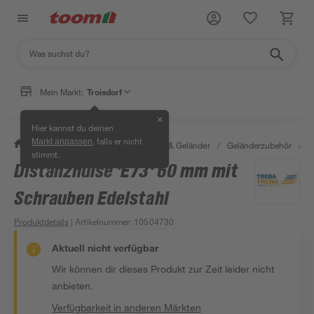
Mein Markt:
Troisdorf
✕
Hier kannst du deinen
, falls er nicht
Markt anpassen
/
Bauen & Renovieren
/
Treppen & Geländer
/
Geländerzubehör
/
D
stimmt.
Distanzhülse 'E73' 60 mm mit
Schrauben Edelstahl
Produktdetails
| Artikelnummer
:
10504730
Aktuell nicht verfügbar
Wir können dir dieses Produkt zur Zeit leider nicht
anbieten.
Verfügbarkeit in anderen Märkten