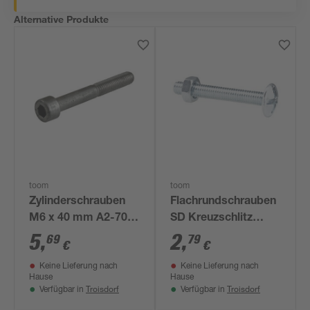
Alternative Produkte
toom
toom
Zylinderschrauben
Flachrundschrauben
M6 x 40 mm A2-70
SD Kreuzschlitz
DIN 912 4 Stück
Stahl M4 x 30 mm 4
5
,
2
,
69
79
€
€
Stück
Keine Lieferung nach
Keine Lieferung nach
Hause
Hause
Troisdorf
Troisdorf
Verfügbar in
Verfügbar in