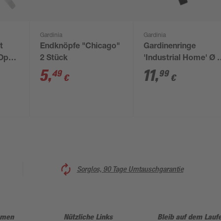
Gardinia
Gardinia
t
Endknöpfe "Chicago"
Gardinenringe
Optik
2 Stück
'Industrial Home' Ø 
mm 10 Stück
5
,
11
,
49
99
€
€
Sorglos, 90 Tage Umtauschgarantie
hmen
Nützliche Links
Bleib auf dem Lauf