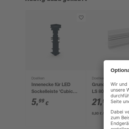
Doellken
Doellken
Innenecke für LED
Grundprofil 'Cub
Sockelleiste 'Cubica
LS 80' 250 x 8 x 
LS 80' anthrazit
5
,
21
,
99
99
€
€
8,80 € / Meter