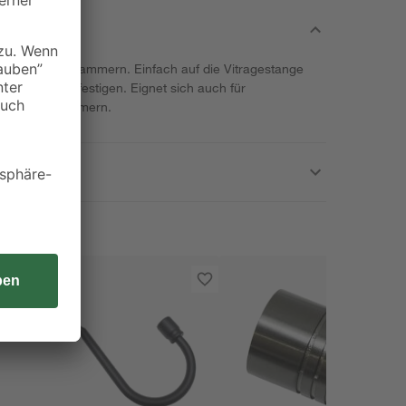
lvollen Donauklammern. Einfach auf die Vitragestange
 Klammern befestigen. Eignet sich auch für
lt sechs Klammern.