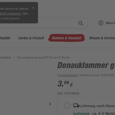
✕
ier kannst du deinen
, falls
Markt anpassen
r nicht stimmt.
Mein 
Sanitär
Garten & Freizeit
Wohnen & Haushalt
Wissen & Servic
zubehör
/
Donauklammer gold Ø 16 mm 6 Stück
Donauklammer go
Produktdetails
| Artikelnummer
:
6360300
3
,
99
€
inkl. 19% MwSt.
Lieferung nach Haus
Lieferzeit:
ca. 4-5 Werk