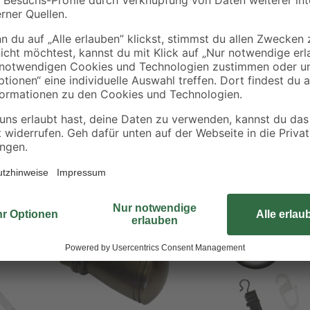
Setzen Sie Akzente mit diesen sti
auffädeln und die Gardine mit den
Cafehausstangen. Ein Paket enthä
Aktion