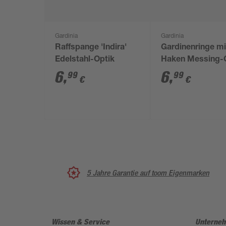
Gardinia
Gardinia
Raffspange 'Indira'
Gardinenringe mi
Edelstahl-Optik
Haken Messing-
6 Stück
6
,
6
,
99
99
€
€
5 Jahre Garantie auf toom Eigenmarken
Wissen & Service
Unterne