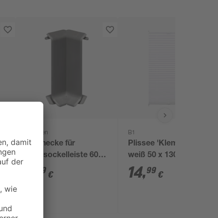
Doellken
B1
Innenecke für
Plissee 'Klemmfix'
Kernsockelleiste 60,
weiß 50 x 130 cm
dunkelgrau
3
,
14
,
19
99
€
€