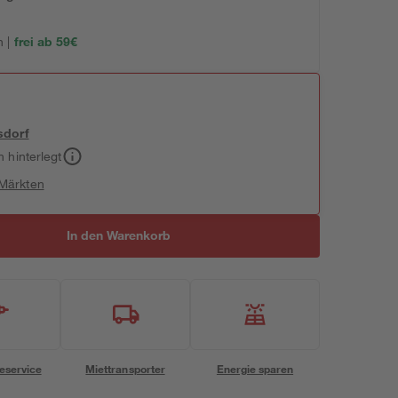
 |
frei ab 59€
sdorf
h hinterlegt
 Märkten
In den Warenkorb
eservice
Miettransporter
Energie sparen