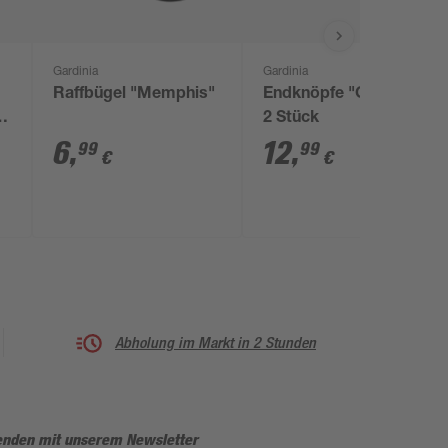
Gardinia
Gardinia
Raffbügel "Memphis"
Endknöpfe "Chicago"
33
2 Stück
6
,
12
,
99
99
€
€
Abholung im Markt in 2 Stunden
enden mit unserem Newsletter