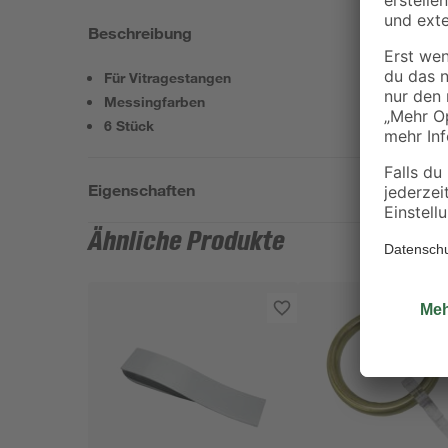
Beschreibung
Für Vitragestangen
Messingfarben
6 Stück
Eigenschaften
Ähnliche Produkte