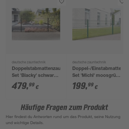
deutsche zauntechnik
deutsche zauntechnik
Doppelstabmattenzaun-
Doppel-/Einstabmatten-
Set 'Blacky' schwarz
Set 'Michl' moosgrün
1400 x 100 cm
600 x 100 cm
479
,
199
,
99
99
€
€
Häufige Fragen zum Produkt
Hier findest du Antworten rund um das Produkt, seine Nutzung
und wichtige Details.