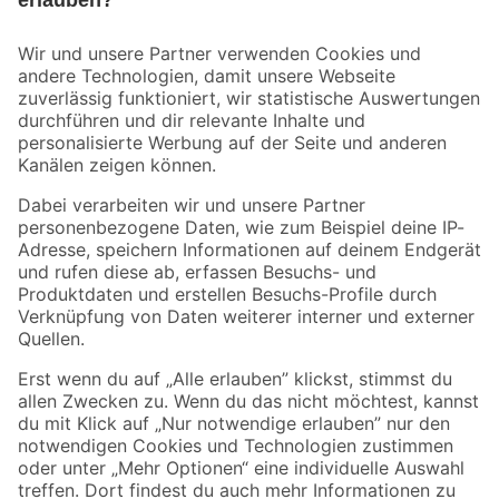
Bleib auf dem Laufenden mit unserem Newsletter
Der toom Newsletter: Keine Angebote und Aktionen mehr verpassen!
Zur Newsletter Anmeldung
Folge uns
Zahlungsarten
Versandarten
Sicher einkaufen
Jetzt die toom-App herunterladen