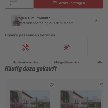
Anzahl:
Artikel anfragen
Fragen zum Produkt?
Sofort-Videoberatung aus dem Markt
Unsere passenden Services
Handwerksservice
Mietgeräteservice
Miettra
Häufig dazu gekauft