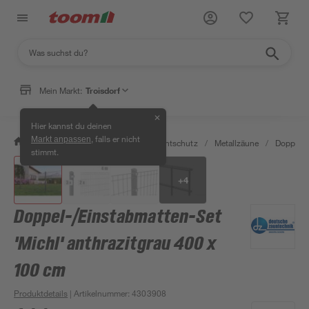
Mein Markt:
Troisdorf
✕
Hier kannst du deinen
, falls er nicht
Markt anpassen
/
Garten & Freizeit
/
Zäune & Sichtschutz
/
Metallzäune
/
Doppels
stimmt.
+
4
Doppel-/Einstabmatten-Set
'Michl' anthrazitgrau 400 x
100 cm
Produktdetails
| Artikelnummer
:
4303908