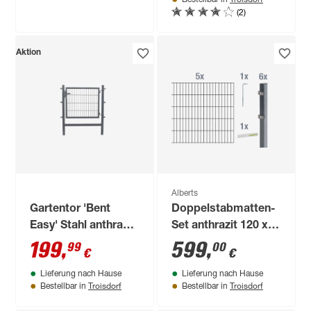
(2)
Aktion
Alberts
Gartentor 'Bent
Doppelstabmatten-
Easy' Stahl anthrazit
Set anthrazit 120 x
100 x 80 cm
1000 cm
199
,
599
,
99
00
€
€
Lieferung nach Hause
Lieferung nach Hause
Troisdorf
Troisdorf
Bestellbar in
Bestellbar in