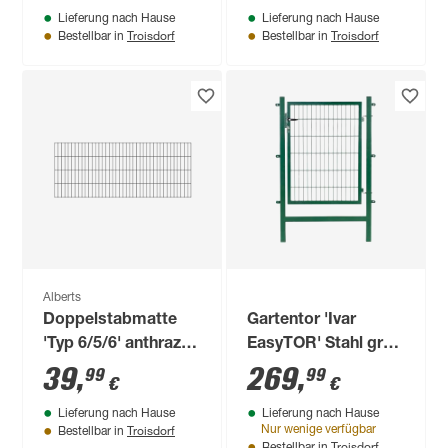
Lieferung nach Hause
Lieferung nach Hause
Troisdorf
Troisdorf
Bestellbar in
Bestellbar in
Alberts
Doppelstabmatte
Gartentor 'Ivar
'Typ 6/5/6' anthrazit
EasyTOR' Stahl grün
200 x 80 cm
100 x 120 cm
39
,
269
,
99
99
€
€
Lieferung nach Hause
Lieferung nach Hause
Troisdorf
Nur wenige verfügbar
Bestellbar in
Troisdorf
Bestellbar in