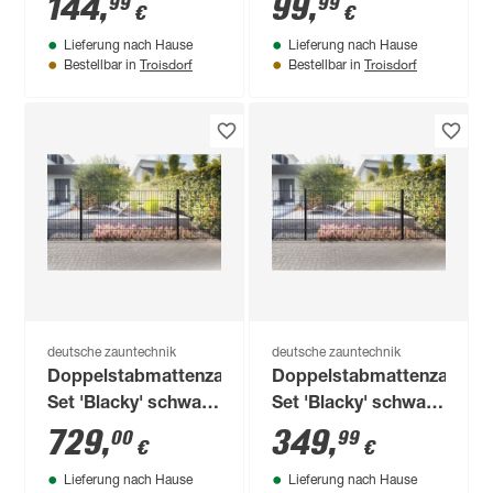
144
,
99
,
99
99
€
€
27 x 27 cm
42 x 27 cm
Lieferung nach Hause
Lieferung nach Hause
Troisdorf
Troisdorf
Bestellbar in
Bestellbar in
deutsche zauntechnik
deutsche zauntechnik
Doppelstabmattenzaun-
Doppelstabmattenzaun-
Set 'Blacky' schwarz
Set 'Blacky' schwarz
2400 x 100 cm
1000 x 100 cm
729
,
349
,
00
99
€
€
Lieferung nach Hause
Lieferung nach Hause