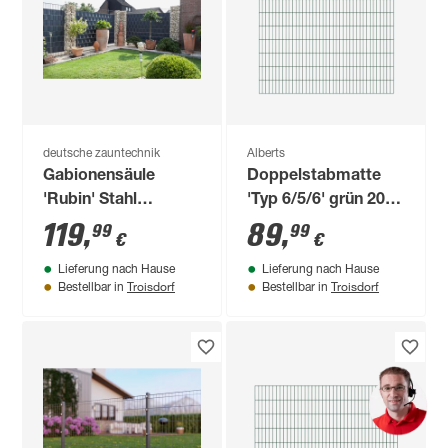
deutsche zauntechnik
Alberts
Gabionensäule
Doppelstabmatte
'Rubin' Stahl
'Typ 6/5/6' grün 200
feuerverzinkt 120 x
x 200 cm
119
,
89
,
99
99
€
€
42 x 27 cm
Lieferung nach Hause
Lieferung nach Hause
Troisdorf
Troisdorf
Bestellbar in
Bestellbar in