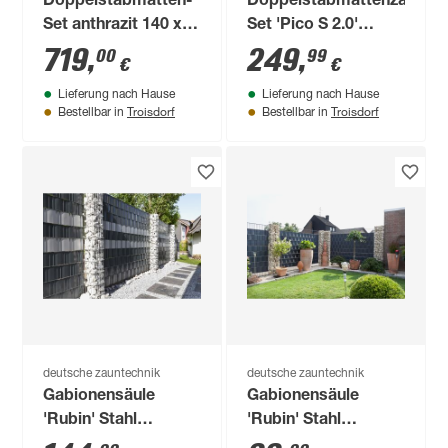
Doppelstabmatten-
Doppelstabmattenzaun-
Set anthrazit 140 x
Set 'Pico S 2.0'
1000 cm
anthrazit 600 x 120
719
,
249
,
00
99
€
€
cm
Lieferung nach Hause
Lieferung nach Hause
Troisdorf
Troisdorf
Bestellbar in
Bestellbar in
deutsche zauntechnik
deutsche zauntechnik
Gabionensäule
Gabionensäule
'Rubin' Stahl
'Rubin' Stahl
feuerverzinkt 180 x
feuerverzinkt 100 x