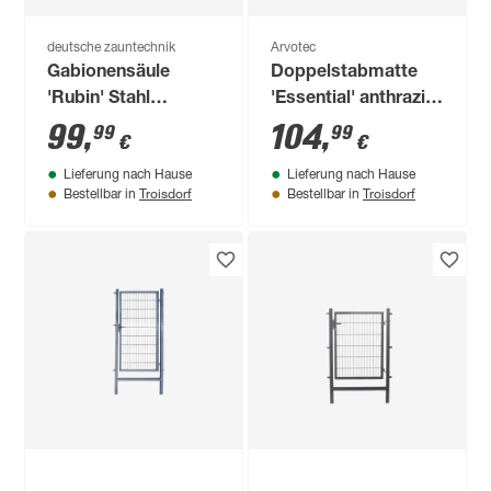
deutsche zauntechnik
Arvotec
Gabionensäule
Doppelstabmatte
'Rubin' Stahl
'Essential' anthrazit
feuerverzinkt 120 x
200 x 183 cm, UV-
99
,
104
,
99
99
€
€
27 x 27 cm
und
Lieferung nach Hause
Lieferung nach Hause
witterungsbeständig
Troisdorf
Troisdorf
Bestellbar in
Bestellbar in