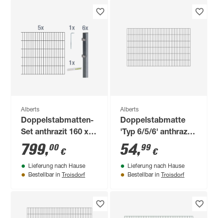
Alberts
Alberts
Doppelstabmatten-
Doppelstabmatte
Set anthrazit 160 x
'Typ 6/5/6' anthrazit
1000 cm
200 x 120 cm
799
,
54
,
00
99
€
€
Lieferung nach Hause
Lieferung nach Hause
Troisdorf
Troisdorf
Bestellbar in
Bestellbar in