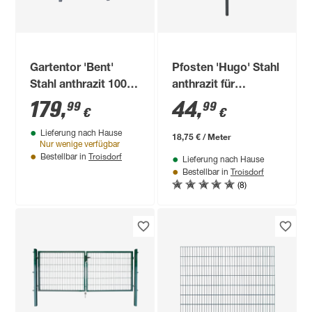
Gartentor 'Bent'
Pfosten 'Hugo' Stahl
Stahl anthrazit 100 x
anthrazit für
80 cm
Doppelstabmatten 4
179
,
44
,
99
99
€
€
x 4 x 240 cm
Lieferung nach Hause
18,75 € / Meter
Nur wenige verfügbar
Troisdorf
Bestellbar in
Lieferung nach Hause
Troisdorf
Bestellbar in
(8)