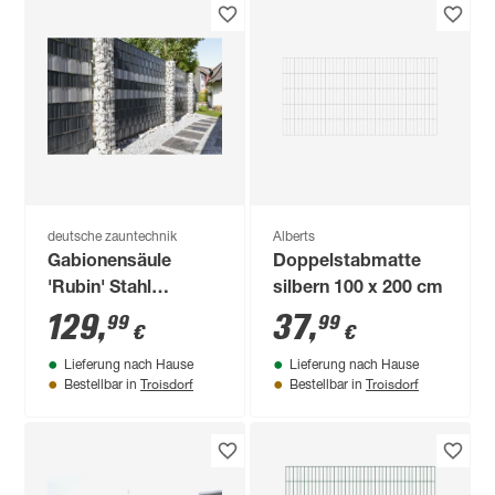
deutsche zauntechnik
Alberts
Gabionensäule
Doppelstabmatte
'Rubin' Stahl
silbern 100 x 200 cm
feuerverzinkt 200 x
129
,
37
,
99
99
€
€
22 x 22 cm
Lieferung nach Hause
Lieferung nach Hause
Troisdorf
Troisdorf
Bestellbar in
Bestellbar in