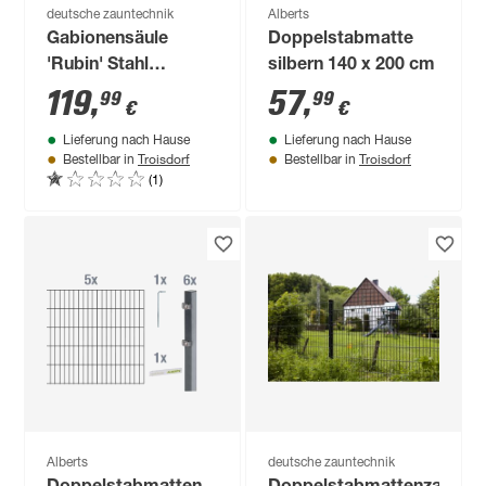
deutsche zauntechnik
Alberts
Gabionensäule
Doppelstabmatte
'Rubin' Stahl
silbern 140 x 200 cm
feuerverzinkt 180 x
119
,
57
,
99
99
€
€
22 x 22 cm
Lieferung nach Hause
Lieferung nach Hause
Troisdorf
Troisdorf
Bestellbar in
Bestellbar in
(1)
Alberts
deutsche zauntechnik