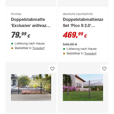
Arvotec
deutsche zauntechnik
Doppelstabmatte
Doppelstabmattenzaun-
'Exclusive' anthrazit
Set 'Pico S 2.0'
210 x 80 cm, mit
anthrazit 1600 x 100
79
,
469
,
99
99
€
€
Karodekor
cm
549,00 €
Lieferung nach Hause
Troisdorf
Bestellbar in
Lieferung nach Hause
Troisdorf
Bestellbar in