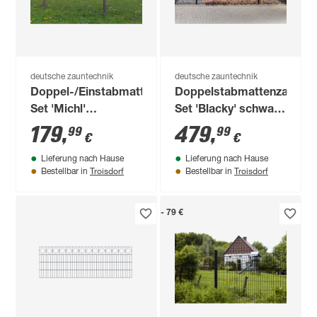
deutsche zauntechnik
deutsche zauntechnik
Doppel-/Einstabmatten-
Doppelstabmattenzaun-
Set 'Michl'
Set 'Blacky' schwarz
anthrazitgrau 600 x
1400 x 100 cm
179
,
479
,
99
99
€
€
80 cm
Lieferung nach Hause
Lieferung nach Hause
Troisdorf
Troisdorf
Bestellbar in
Bestellbar in
- 79 €