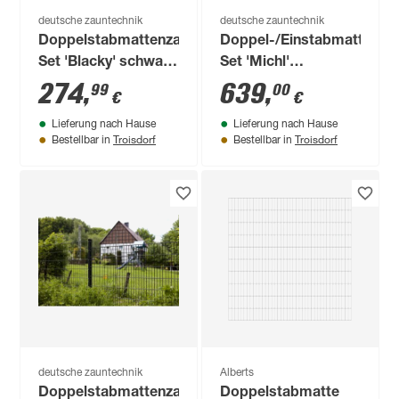
deutsche zauntechnik
deutsche zauntechnik
Doppelstabmattenzaun-
Doppel-/Einstabmatten-
Set 'Blacky' schwarz
Set 'Michl'
800 x 100 cm
anthrazitgrau 2600 x
274
,
639
,
99
00
€
€
80 cm
Lieferung nach Hause
Lieferung nach Hause
Troisdorf
Troisdorf
Bestellbar in
Bestellbar in
deutsche zauntechnik
Alberts
Doppelstabmattenzaun-
Doppelstabmatte