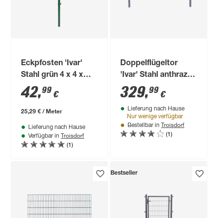
Eckpfosten 'Ivar'
Doppelflügeltor
Stahl grün 4 x 4 x
'Ivar' Stahl anthrazit
170 cm
300 x 120 cm
42
,
329
,
99
99
€
€
Lieferung nach Hause
25,29 € / Meter
Nur wenige verfügbar
Troisdorf
Bestellbar in
Lieferung nach Hause
(1)
Troisdorf
Verfügbar in
(1)
Bestseller