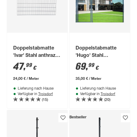
Doppelstabmatte
Doppelstabmatte
'Ivar' Stahl anthrazit
'Hugo' Stahl
200 x 123 cm
anthrazit 200 x 180
47
,
69
,
99
99
€
€
cm
24,00 € / Meter
35,00 € / Meter
Lieferung nach Hause
Lieferung nach Hause
Troisdorf
Troisdorf
Verfügbar in
Verfügbar in
(15)
(20)
Bestseller