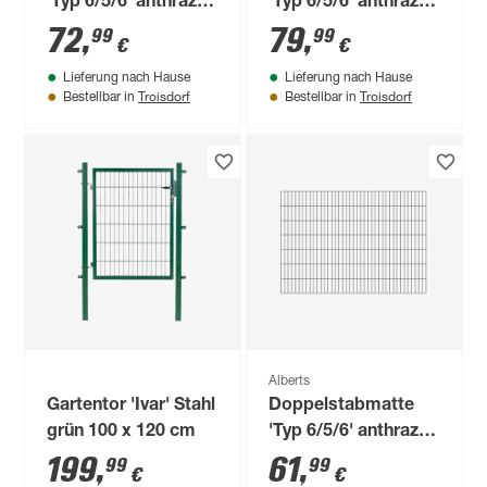
'Typ 6/5/6' anthrazit
'Typ 6/5/6' anthrazit
200 x 160 cm
200 x 180 cm
72
,
79
,
99
99
€
€
Lieferung nach Hause
Lieferung nach Hause
Troisdorf
Troisdorf
Bestellbar in
Bestellbar in
Alberts
Gartentor 'Ivar' Stahl
Doppelstabmatte
grün 100 x 120 cm
'Typ 6/5/6' anthrazit
200 x 140 cm
199
,
61
,
99
99
€
€