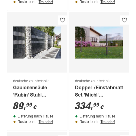
Troisdorf
Troisdorf
Bestellbar in
Bestellbar in
deutsche zauntechnik
deutsche zauntechnik
Gabionensäule
Doppel-/Einstabmatten-
'Rubin' Stahl
Set 'Michl'
feuerverzinkt 100 x
anthrazitgrau 1200 x
89
,
334
,
99
99
€
€
27 x 27 cm
80 cm
Lieferung nach Hause
Lieferung nach Hause
Troisdorf
Troisdorf
Bestellbar in
Bestellbar in