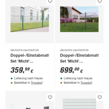
deutsche zauntechnik
deutsche zauntechnik
Doppel-/Einstabmatten-
Doppel-/Einstabmatten-
Set 'Michl'
Set 'Michl'
moosgrün 1000 x
anthrazitgrau 2200 x
359
,
699
,
99
00
€
€
120 cm
120 cm
Lieferung nach Hause
Lieferung nach Hause
Troisdorf
Troisdorf
Bestellbar in
Bestellbar in