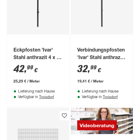
Eckpfosten 'Ivar'
Verbindungspfosten
Stahl anthrazit 4 x 4
'Ivar' Stahl anthrazit
x 170 cm
170 x 4 x 4 cm
42
,
32
,
99
99
€
€
25,29 € / Meter
19,41 € / Meter
Lieferung nach Hause
Lieferung nach Hause
Troisdorf
Troisdorf
Verfügbar in
Verfügbar in
Videoberatung