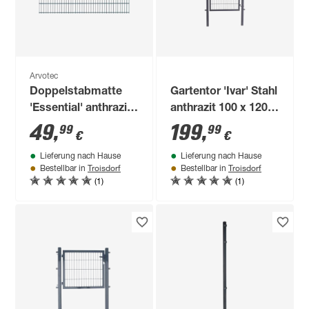
Arvotec
Doppelstabmatte
Gartentor 'Ivar' Stahl
'Essential' anthrazit
anthrazit 100 x 120
200 x 103 cm, UV-
cm
49
,
199
,
99
99
€
€
und
Lieferung nach Hause
Lieferung nach Hause
witterungsbeständig
Troisdorf
Troisdorf
Bestellbar in
Bestellbar in
(1)
(1)