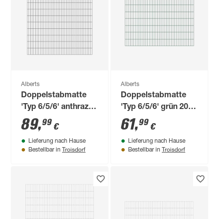
Alberts
Alberts
Doppelstabmatte
Doppelstabmatte
'Typ 6/5/6' anthrazit
'Typ 6/5/6' grün 200
200 x 200 cm
x 140 cm
89
,
61
,
99
99
€
€
Lieferung nach Hause
Lieferung nach Hause
Troisdorf
Troisdorf
Bestellbar in
Bestellbar in