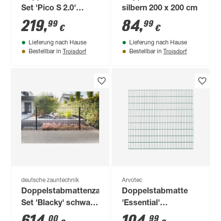
Set 'Pico S 2.0'
silbern 200 x 200 cm
anthrazit 600 x 100
219
,
84
,
99
99
€
€
cm
Lieferung nach Hause
Lieferung nach Hause
Troisdorf
Troisdorf
Bestellbar in
Bestellbar in
deutsche zauntechnik
Arvotec
Doppelstabmattenzaun-
Doppelstabmatte
Set 'Blacky' schwarz
'Essential'
2000 x 100 cm
moosgrün 200 x 163
00
99