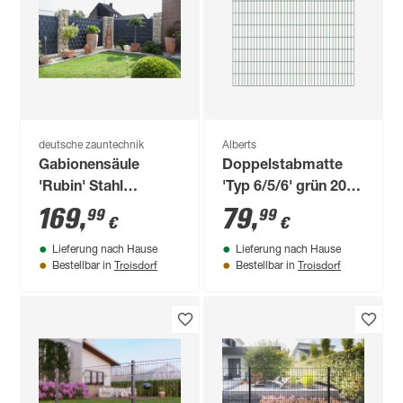
deutsche zauntechnik
Alberts
Gabionensäule
Doppelstabmatte
'Rubin' Stahl
'Typ 6/5/6' grün 200
feuerverzinkt 180 x
x 180 cm
169
,
79
,
99
99
€
€
42 x 27 cm
Lieferung nach Hause
Lieferung nach Hause
Troisdorf
Troisdorf
Bestellbar in
Bestellbar in