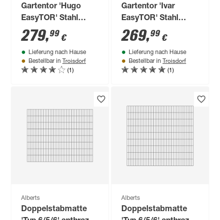
Gartentor 'Hugo
Gartentor 'Ivar
EasyTOR' Stahl
EasyTOR' Stahl
anthrazit 100 x 180
anthrazit 100 x 120
279
,
269
,
99
99
€
€
cm
cm
Lieferung nach Hause
Lieferung nach Hause
Troisdorf
Troisdorf
Bestellbar in
Bestellbar in
(1)
(1)
Alberts
Alberts
Doppelstabmatte
Doppelstabmatte