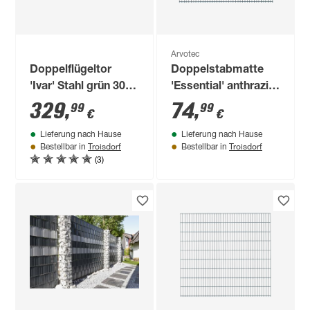
Arvotec
Doppelflügeltor
Doppelstabmatte
'Ivar' Stahl grün 300
'Essential' anthrazit
x 120 cm
200 x 143 cm, UV-
329
,
74
,
99
99
€
€
und
Lieferung nach Hause
Lieferung nach Hause
witterungsbeständig
Troisdorf
Troisdorf
Bestellbar in
Bestellbar in
(3)