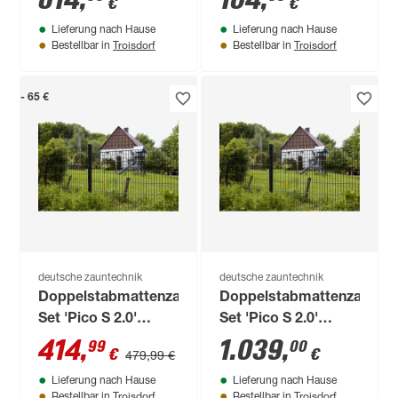
614
,
104
,
€
€
cm, UV- und
Lieferung nach Hause
Lieferung nach Hause
witterungsbeständig
Troisdorf
Troisdorf
Bestellbar in
Bestellbar in
- 65 €
deutsche zauntechnik
deutsche zauntechnik
Doppelstabmattenzaun-
Doppelstabmattenzaun-
Set 'Pico S 2.0'
Set 'Pico S 2.0'
anthrazit 1200 x 120
anthrazit 3000 x 120
414
,
1.039
,
99
00
€
€
479,99 €
cm
cm
Lieferung nach Hause
Lieferung nach Hause
Troisdorf
Troisdorf
Bestellbar in
Bestellbar in