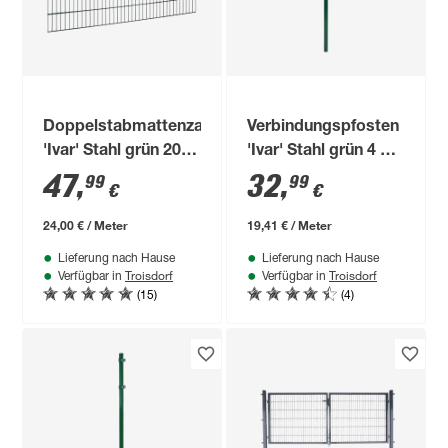
Doppelstabmattenzaun
Verbindungspfosten
'Ivar' Stahl grün 200
'Ivar' Stahl grün 4 x 4
x 123 cm
x 170 cm
47
,
32
,
99
99
€
€
24,00 € / Meter
19,41 € / Meter
Lieferung nach Hause
Lieferung nach Hause
Troisdorf
Troisdorf
Verfügbar in
Verfügbar in
(15)
(4)