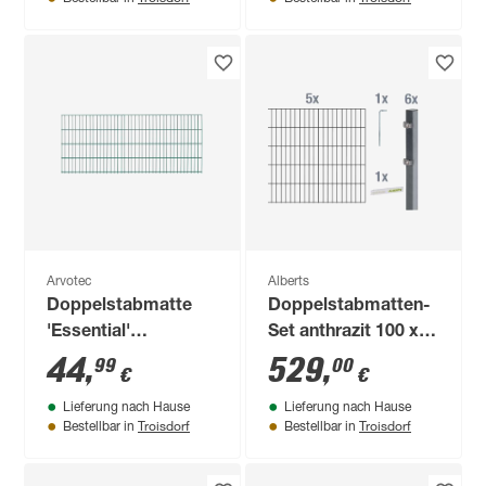
Arvotec
Alberts
Doppelstabmatte
Doppelstabmatten-
'Essential'
Set anthrazit 100 x
moosgrün 200 x 83
1000 cm
44
,
529
,
99
00
€
€
cm, UV- und
Lieferung nach Hause
Lieferung nach Hause
witterungsbeständig
Troisdorf
Troisdorf
Bestellbar in
Bestellbar in