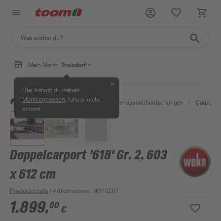
Mein Markt:
Troisdorf
✕
Hier kannst du deinen
, falls er nicht
Markt anpassen
/
Garten & Freizeit
/
Carports & Terrassenüberdachungen
/
Carports
stimmt.
Doppelcarport '618' Gr. 2, 603
x 612 cm
Produktdetails
| Artikelnummer
:
4310201
1.899
,
00
€