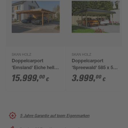
SKAN HOLZ
SKAN HOLZ
Doppelcarport
Doppelcarport
'Emsland' Eiche hell
'Spreewald' 585 x 589
609 x 846 cm mit
cm schwarze Blende
15.999
,
3.999
,
00
00
€
€
EPDM-Dach
KDI imprägniert
5 Jahre Garantie auf toom Eigenmarken