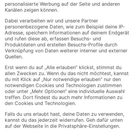
Folge uns
Zahlungsarten
Versandarten
Sicher einkaufen
Jetzt die toom-App herunterladen
Alle Preisangaben in EUR inkl. gesetzl. MwSt.. Die dargestellten Angebote sind unter
Umständen nicht in allen Märkten verfügbar. Die angegebenen Verfügbarkeiten beziehen
sich auf den unter "Mein Markt" ausgewählten toom Baumarkt. Alle Angebote und