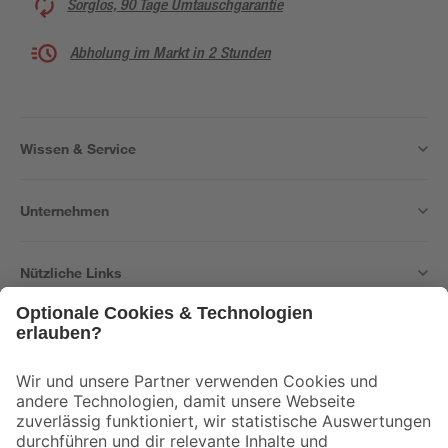
Sorglos, 90 Tage Umtauschgarantie
Abholung im Markt in 2 Stunden
Wissen & Service
Unternehmen
Nützliche Links
Bleib auf dem Laufenden mit unserem Newsletter
Der toom Newsletter: Keine Angebote und Aktionen mehr verpassen!
Zur Newsletter Anmeldung