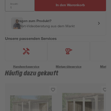
Anzahl:
In den Warenkorb
Fragen zum Produkt?
Sofort-Videoberatung aus dem Markt
Unsere passenden Services
Handwerksservice
Mietgeräteservice
Miettra
Häufig dazu gekauft