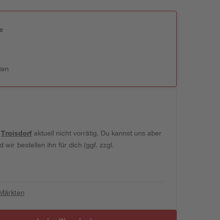
e
n
ten
t
Troisdorf
aktuell nicht vorrätig. Du kannst uns aber
wir bestellen ihn für dich (ggf. zzgl.
 Märkten