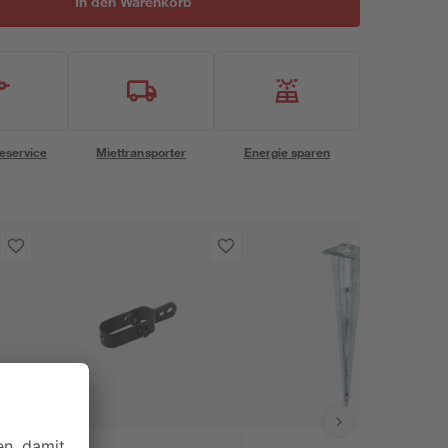
In den Warenkorb
eservice
Miettransporter
Energie sparen