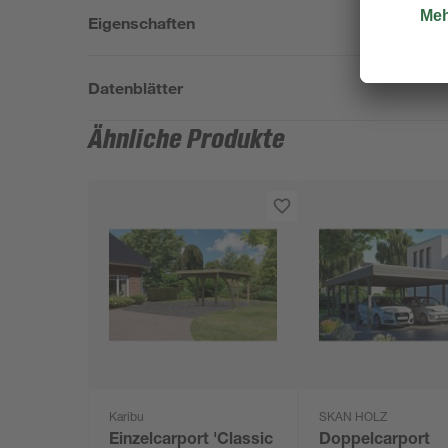
Eigenschaften
Datenblätter
Ähnliche Produkte
Karibu
SKAN HOLZ
Einzelcarport 'Classic
Doppelcarport