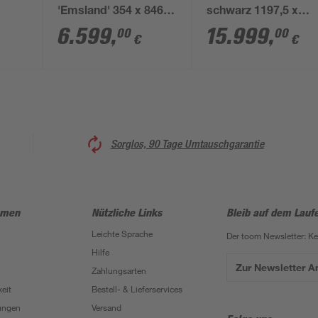
'Emsland' 354 x 846
schwarz 1197,5 x
57 x
cm unbehandelt m.
596,5 cm
6.599
,
15.999
,
00
00
€
€
grau
Abstellraum
Polycarbonat grau
Sorglos, 90 Tage Umtauschgarantie
hmen
Nützliche Links
Bleib auf dem Lauf
Leichte Sprache
Der toom Newsletter: K
Hilfe
Zur Newsletter 
Zahlungsarten
eit
Bestell- & Lieferservices
ungen
Versand