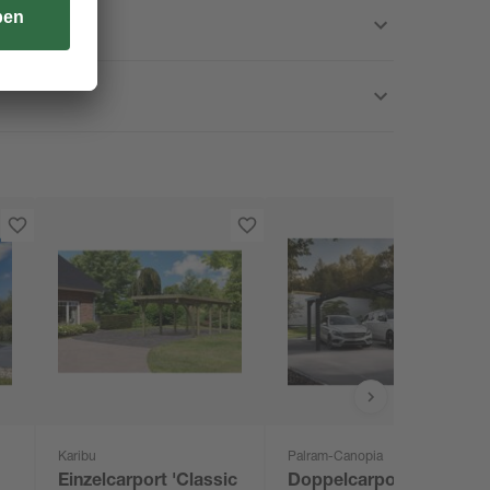
Karibu
Palram-Canopia
Einzelcarport 'Classic
Doppelcarport