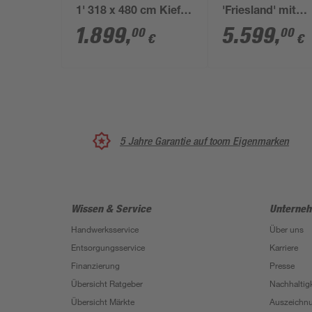
1' 318 x 480 cm Kiefer
'Friesland' mit
KDI PVC-Dach, mit
Aluminiumdach 5
1.899
,
5.599
,
00
00
€
€
zwei Einfahrtsbogen
860 cm schiefer
5 Jahre Garantie auf toom Eigenmarken
Wissen & Service
Unterne
Handwerksservice
Über uns
Entsorgungsservice
Karriere
Finanzierung
Presse
Übersicht Ratgeber
Nachhaltigk
Übersicht Märkte
Auszeichn