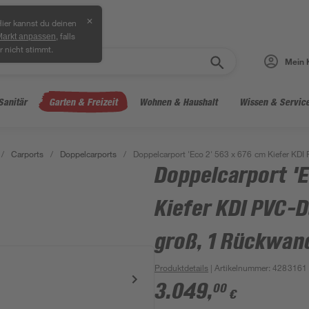
✕
ier kannst du deinen
, falls
Markt anpassen
r nicht stimmt.
Mein 
Sanitär
Garten & Freizeit
Wohnen & Haushalt
Wissen & Servic
/
Carports
/
Doppelcarports
/
Doppelcarport 'Eco 2' 563 x 676 cm Kiefer KD
Doppelcarport 'E
Kiefer KDI PVC-D
groß, 1 Rückwan
Produktdetails
| Artikelnummer
:
4283161
3.049
,
00
€