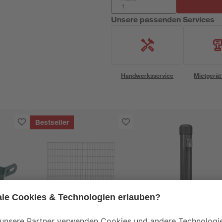
Unsere passenden Services
Handwerksservice
Mietgerät
Bestseller