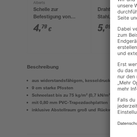
Alberts
Schelle zur
Drahtspanner au
Befestigung von
Stahl, grün 3 Stü
Geflechtspannstäben
4
,
5
,
79
09
€
€
anthrazit Ø 3,4 cm
Beschreibung
aus widerstandsfähigem, kesseldruckimprägnierte
9 cm starke Pfosten
Schneelast bis zu 75 kg/m² (0,7 kN/m²)
mit 0,80 mm PVC-Trapezdachplatten
inklusive Abstellraum groß und Rückwand