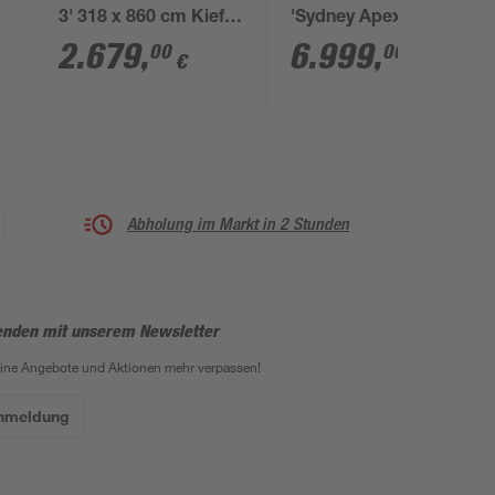
3' 318 x 860 cm Kiefer
'Sydney Apex'
KDI Stahl-Dach, mit
schwarz 572 x 586 cm
2.679
,
6.999
,
00
00
€
€
einem Einfahrtsbogen
Polycarbonat grau
Abholung im Markt in 2 Stunden
enden mit unserem Newsletter
eine Angebote und Aktionen mehr verpassen!
Anmeldung