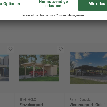
SKAN HOLZ
Palram-Canopia
Einzelcarport
Vierercarport 'Oslo'