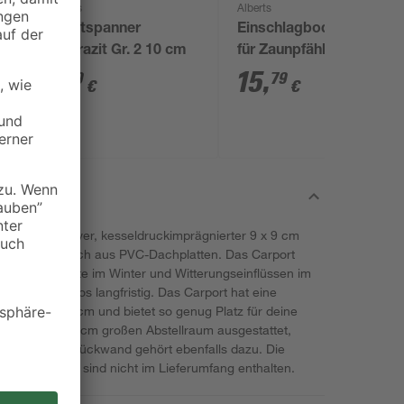
Alberts
Alberts
Drahtspanner
Einschlagbodenhülse
anthrazit Gr. 2 10 cm
für Zaunpfähle aus
Metallrohren silber Ø
1
,
15
,
89
79
€
€
3,4 x 50 cm
dank 12 massiver, kesseldruckimprägnierter 9 x 9 cm
2 qm großen Dach aus PVC-Dachplatten. Das Carport
m Sommer, Kälte im Winter und Witterungseinflüssen im
rt deines Autos langfristig. Das Carport hat eine
Tiefe von 676 cm und bietet so genug Platz für deine
nem 204 x 576 cm großen Abstellraum ausgestattet,
 sorgt. Eine Rückwand gehört ebenfalls dazu. Die
e von 80 cm, sind nicht im Lieferumfang enthalten.