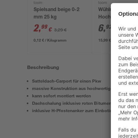
toom
toom
Spielsand beige 0-2
Wühlmausgitter f
mm 25 kg
Hochbeete 2,1 x 
2
,
6
,
99
92
€
€
3,29 €
/ m²
0,12 € / Kilogramm
15,99 € / Pack
Beschreibung
Satteldach-Carport für einen Pkw
massive Konstruktion aus hochwertigem Leimholz
kann sofort montiert werden
Dachschalung inklusive roten Bitumenschindeln
inklusive H-Pfostenanker zum Einbotinieren