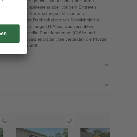
g mit hochwertiger Holzschutzlasur oder -farbe.
ca. 4-5 Jahren, spätestens aber vor dem Eintreten
dazu auch die Verarbeitungsrichtlinien des
mit 19 mm starker Dachschalung aus Massivholz zur
iefert. Die 60 cm langen H-Anker aus verzinktem
as bauseitig erstellte Punktfundament (Größe und
) sind im Bausatz enthalten. Sie verbinden die Pfosten
 für hohe Stabilität.