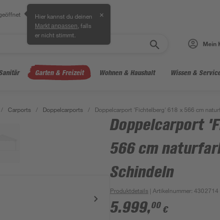
geöffnet
✕
Hier kannst du deinen
, falls
Markt anpassen
er nicht stimmt.
Mein 
Sanitär
Garten & Freizeit
Wohnen & Haushalt
Wissen & Servic
/
Carports
/
Doppelcarports
/
Doppelcarport 'Fichtelberg' 618 x 566 cm natur
Doppelcarport 'F
566 cm naturfar
Schindeln
Produktdetails
| Artikelnummer
:
4302714
5.999
,
00
€