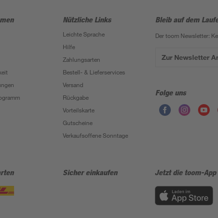
hmen
Nützliche Links
Bleib auf dem Lauf
Leichte Sprache
Der toom Newsletter: K
Hilfe
Zur Newsletter 
Zahlungsarten
eit
Bestell- & Lieferservices
ungen
Versand
Folge uns
Programm
Rückgabe
Vorteilskarte
Gutscheine
Verkaufsoffene Sonntage
rten
Sicher einkaufen
Jetzt die toom-App