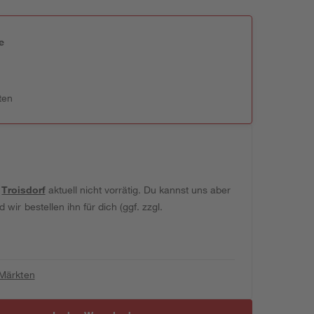
e
n
ten
t
Troisdorf
aktuell nicht vorrätig. Du kannst uns aber
wir bestellen ihn für dich (ggf. zzgl.
 Märkten