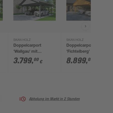
SKAN HOLZ
SKAN HOLZ
Doppelcarport
Doppelcarport
'Wallgau' mit
'Fichtelberg' 618 x
00
Dachlattung 620 x 600
808 cm eichefarben
3.799
,
8.899
,
00
00
€
€
cm schiefergrau
mit schwarzen
Schindeln
Abholung im Markt in 2 Stunden