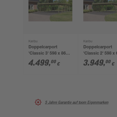
Karibu
Karibu
Doppelcarport
Doppelcarport
'Classic 3' 598 x 860
'Classic 2' 598 x
cm Kiefer KDI Stahl-
cm Kiefer KDI St
4.499
,
3.949
,
00
00
€
€
Dach
Dach, mit zwei
Einfahrtsbögen
5 Jahre Garantie auf toom Eigenmarken