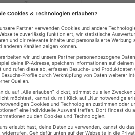
B1
ür
Rindenmulch 0-40
Drahtspanner aus
1,1 m
mm 40 l
Stahl, grün 3 Stück
3
,
5
,
99
09
€
€
0,10 € / Liter
Das Carport 'Fichtelberg' ist aus 
getrockneten, der Länge nach du
übereinander wetterfest verleimt. 
natürlich gewachsenem Holz verwi
Dieser Bausatz ist farblich unbeh
Witterung, sowie dem Risiko von Pi
regelmäßiger Schutzanstrich unbedin
der Montage erfolgen. Verwende z
Insektenbefall. Anschließend, geg