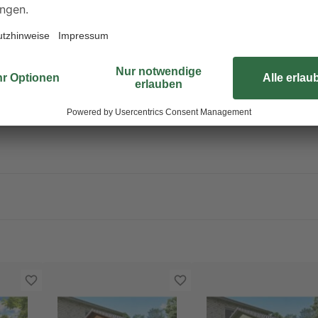
Zwischen- und Schlussbeschichtun
Rechne mit Pflegeintervallen von 
sichtbarer Schäden. Beachten Sie 
Lasurherstellers. Das Dach wird 
Eindeckung mit Dachschindeln gel
Flachstahl zum Einbetonieren in d
Ausführung siehe Montageanleitung
fest mit dem Untergrund und sorgen