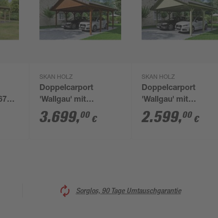
SKAN HOLZ
SKAN HOLZ
Doppelcarport
Doppelcarport
 670
'Wallgau' mit
'Wallgau' mit
ahl-
Dachlattung 620 x 600
Dachlattung 620 x 5
3.699
,
2.599
,
00
00
€
€
cm nussbaum
cm natur
Sorglos, 90 Tage Umtauschgarantie