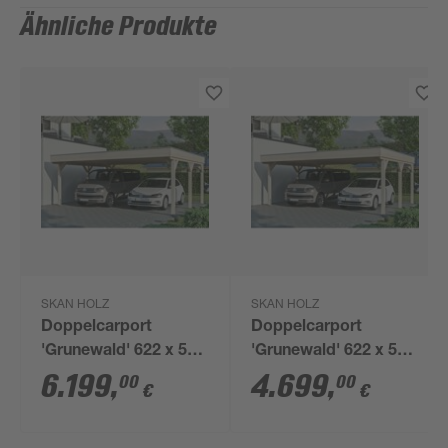
Ähnliche Produkte
SKAN HOLZ
SKAN HOLZ
Doppelcarport
Doppelcarport
'Grunewald' 622 x 554
'Grunewald' 622 x 554
cm naturfarben mit
cm naturfarben mit
6.199
,
4.699
,
00
00
€
€
EPDM-dach
Aluminiumdach