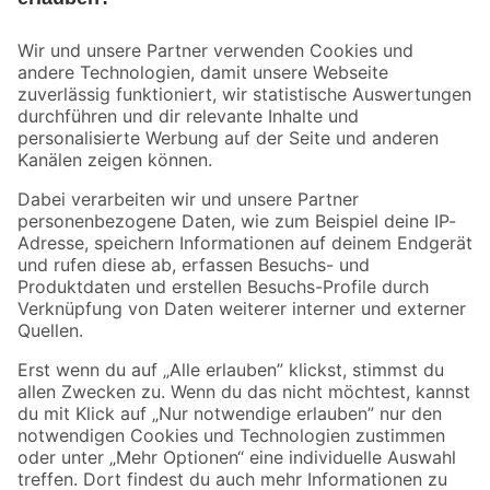
Bleib auf dem Laufenden mit unserem Newsletter
Der toom Newsletter: Keine Angebote und Aktionen mehr verpassen!
Zur Newsletter Anmeldung
Folge uns
Zahlungsarten
Versandarten
Sicher einkaufen
Jetzt die toom-App herunterladen