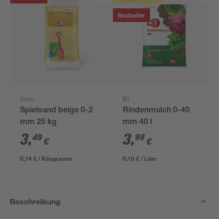
Bestseller
toom
B1
Spielsand beige 0-2
Rindenmulch 0-40
mm 25 kg
mm 40 l
3
,
3
,
49
99
€
€
0,14 € / Kilogramm
0,10 € / Liter
Beschreibung