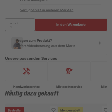
Verfügbarkeit in anderen Märkten
Anzahl:
In den Warenkorb
Fragen zum Produkt?
Sofort-Videoberatung aus dem Markt
Unsere passenden Services
Handwerksservice
Mietgeräteservice
Miettra
Häufig dazu gekauft
Bestseller
Mengenrabatt