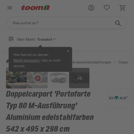
Mein Markt:
Troisdorf
✕
Hier kannst du deinen
, falls er nicht
Markt anpassen
/
Garten & Freizeit
/
Carports & Terrassenüberdachungen
/
Carports
stimmt.
+
3
Doppelcarport 'Portoforte
Typ 80 M-Ausführung'
Aluminium edelstahlfarben
542 x 495 x 298 cm