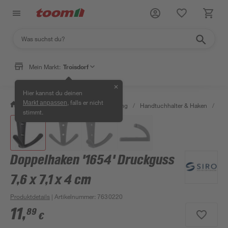
Mein Markt:
Troisdorf
✕
Hier kannst du deinen
, falls er nicht
Markt anpassen
/
Bad & Sanitär
/
Bad-Ausstattung
/
Handtuchhalter & Haken
/
Dop
stimmt.
Doppelhaken '1654' Druckguss
7,6 x 7,1 x 4 cm
Produktdetails
| Artikelnummer
:
7630220
11
,
89
€