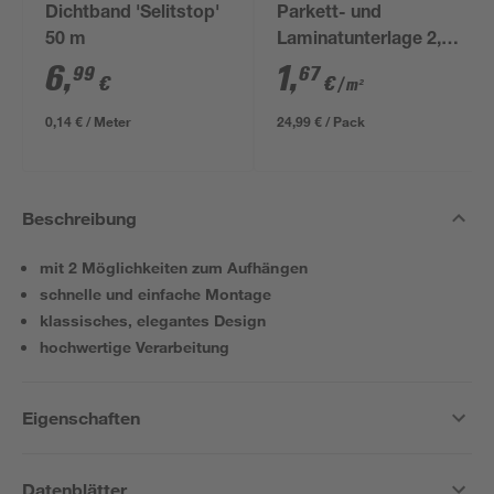
Dichtband 'Selitstop'
Parkett- und
50 m
Laminatunterlage 2,2
mm x 1,25 x 12 m
6
,
1
,
99
67
€
€
/ m²
0,14 € / Meter
24,99 € / Pack
Beschreibung
mit 2 Möglichkeiten zum Aufhängen
schnelle und einfache Montage
klassisches, elegantes Design
hochwertige Verarbeitung
Eigenschaften
Datenblätter