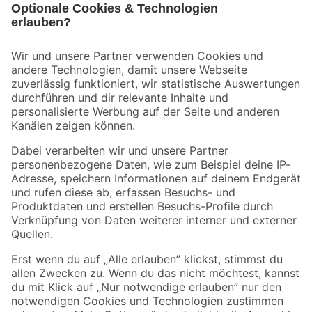
Bleib auf dem Laufenden mit unserem Newsletter
Der toom Newsletter: Keine Angebote und Aktionen mehr verpassen!
Zur Newsletter Anmeldung
Folge uns
Zahlungsarten
Versandarten
Sicher einkaufen
Jetzt die toom-App herunterladen