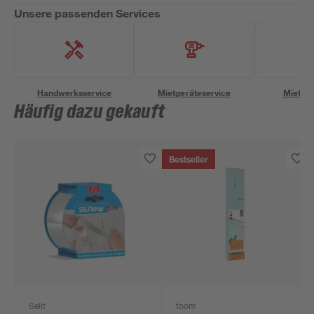
Unsere passenden Services
Handwerksservice
Mietgeräteservice
Miettra
Häufig dazu gekauft
Bestseller
Selit
toom