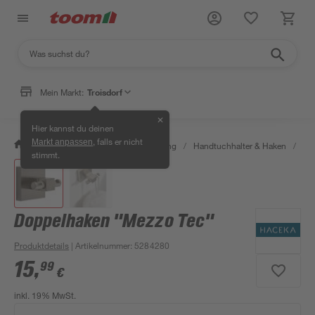
Mein Markt:
Troisdorf
✕
Hier kannst du deinen
, falls er nicht
Markt anpassen
/
Bad & Sanitär
/
Bad-Ausstattung
/
Handtuchhalter & Haken
/
Do
stimmt.
Doppelhaken "Mezzo Tec"
Produktdetails
| Artikelnummer
:
5284280
15
,
99
€
inkl. 19% MwSt.