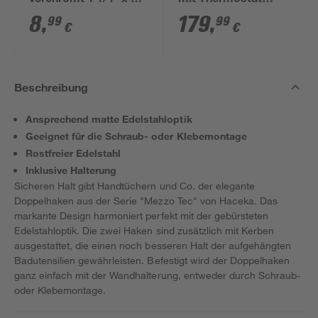
verchromt 1 1/4" x 32
mit Thermostat
mm
schwarz rund
8
,
179
,
99
99
€
€
Beschreibung
Ansprechend matte Edelstahloptik
Geeignet für die Schraub- oder Klebemontage
Rostfreier Edelstahl
Inklusive Halterung
Sicheren Halt gibt Handtüchern und Co. der elegante
Doppelhaken aus der Serie "Mezzo Tec" von Haceka. Das
markante Design harmoniert perfekt mit der gebürsteten
Edelstahloptik. Die zwei Haken sind zusätzlich mit Kerben
ausgestattet, die einen noch besseren Halt der aufgehängten
Badutensilien gewährleisten. Befestigt wird der Doppelhaken
ganz einfach mit der Wandhalterung, entweder durch Schraub-
oder Klebemontage.