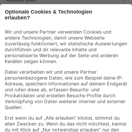
Bleib auf dem Laufenden mit unserem Newsletter
Der toom Newsletter: Keine Angebote und Aktionen mehr verpassen!
Zur Newsletter Anmeldung
Folge uns
Zahlungsarten
Versandarten
Sicher einkaufen
Jetzt die toom-App herunterladen