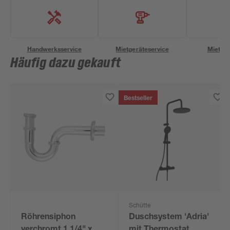
Handwerksservice
Mietgeräteservice
Miettra
Häufig dazu gekauft
Bestseller
Schütte
Röhrensiphon
Duschsystem 'Adria'