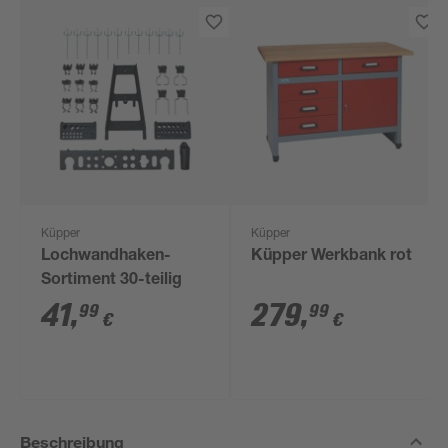
Küpper
Küpper
Lochwandhaken-
Küpper Werkbank rot
Sortiment 30-teilig
41
,
279
,
99
99
€
€
Beschreibung