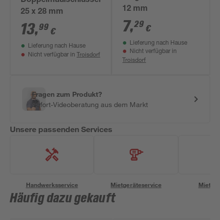
Doppelmaulschlüssel
12 mm
25 x 28 mm
7
,
29
13
,
99
€
€
Lieferung nach Hause
Lieferung nach Hause
Nicht verfügbar in
Troisdorf
Nicht verfügbar in
Troisdorf
Fragen zum Produkt?
Sofort-Videoberatung aus dem Markt
Unsere passenden Services
Handwerksservice
Mietgeräteservice
Miettra
Häufig dazu gekauft