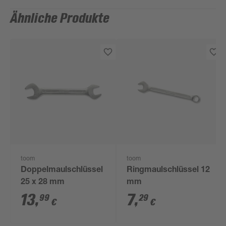
Ähnliche Produkte
toom
toom
Doppelmaulschlüssel
Ringmaulschlüssel 12
25 x 28 mm
mm
13
,
7
,
99
29
€
€