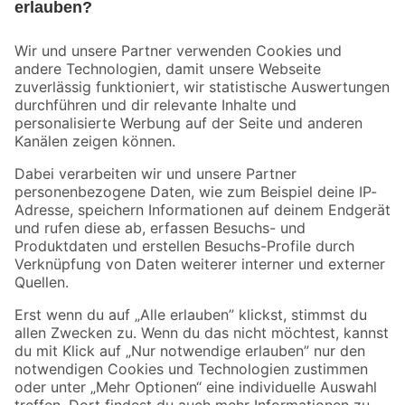
Bleib auf dem Laufenden mit unserem Newsletter
Der toom Newsletter: Keine Angebote und Aktionen mehr verpassen!
Zur Newsletter Anmeldung
Folge uns
Zahlungsarten
Versandarten
Sicher einkaufen
Jetzt die toom-App herunterladen