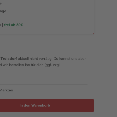
e
tage
 |
frei ab 59€
t
Troisdorf
aktuell nicht vorrätig. Du kannst uns aber
wir bestellen ihn für dich (ggf. zzgl.
 Märkten
In den Warenkorb