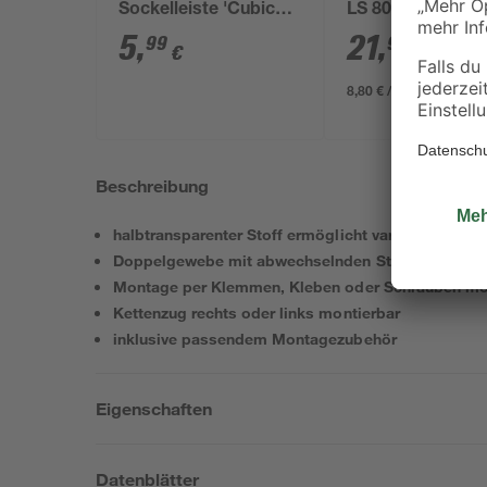
Sockelleiste 'Cubica
LS 80' 250 x 8 x 
LS 80' anthrazit
5
,
21
,
99
99
€
€
8,80 € / Meter
Beschreibung
halbtransparenter Stoff ermöglicht variable Lichtd
Doppelgewebe mit abwechselnden Streifen für flexi
Montage per Klemmen, Kleben oder Schrauben mö
Kettenzug rechts oder links montierbar
inklusive passendem Montagezubehör
Eigenschaften
Datenblätter