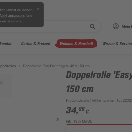
✕
ier kannst du deinen
, falls
Markt anpassen
r nicht stimmt.
Mein 
Sanitär
Garten & Freizeit
Wohnen & Haushalt
Wissen & Servic
ppelrollos
/
Doppelrolle 'EasyFix' hellgrau 45 x 150 cm
Doppelrolle 'Easy
150 cm
Produktdetails
| Artikelnummer
:
1052232
34
,
99
€
inkl. 19% MwSt.