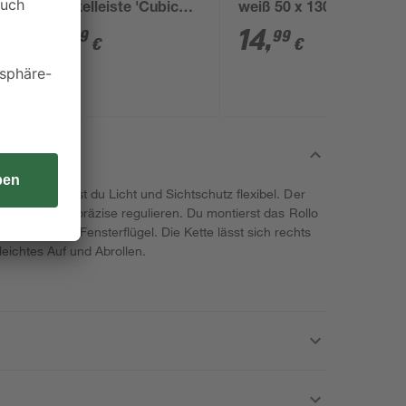
Sockelleiste 'Cubica
weiß 50 x 130 cm
LS 80' anthrazit, 2
5
,
14
,
99
99
€
€
Stück
llgrau steuerst du Licht und Sichtschutz flexibel. Der
en Lichteinfall präzise regulieren. Du montierst das Rollo
 direkt am Fensterflügel. Die Kette lässt sich rechts
leichtes Auf und Abrollen.