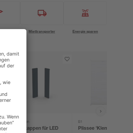
eservice
Miettransporter
Energie sparen
Doellken
B1
Endkappen für LED
Plissee 'Klemmfix'