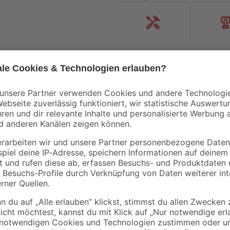
Handwerksservice
Mietgerät
Doellken
Doellken
ica
Deckprofil 'Cubica LS
Endkappen für LED