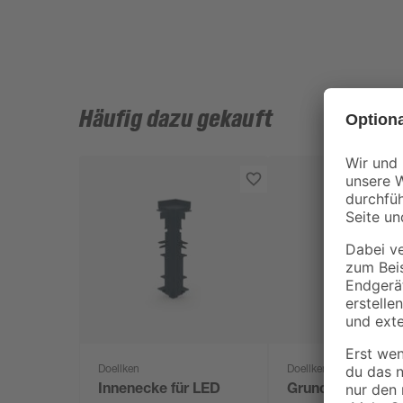
Häufig dazu gekauft
Doellken
Doellken
Innenecke für LED
Grundprofil 'Cub