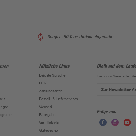
Sorglos, 90 Tage Umtauschgarantie
hmen
Nützliche Links
Bleib auf dem Lauf
Leichte Sprache
Der toom Newsletter: K
Hilfe
Zur Newsletter 
Zahlungsarten
eit
Bestell- & Lieferservices
ungen
Versand
Folge uns
Programm
Rückgabe
Vorteilskarte
Gutscheine