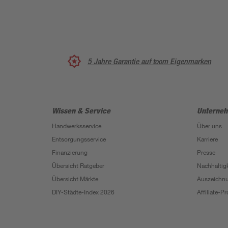
5 Jahre Garantie auf toom Eigenmarken
Wissen & Service
Unterne
Handwerksservice
Über uns
Entsorgungsservice
Karriere
Finanzierung
Presse
Übersicht Ratgeber
Nachhaltigk
Übersicht Märkte
Auszeichn
DIY-Städte-Index 2026
Affiliate-