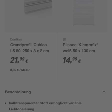
Doellken
B1
Grundprofil 'Cubica
Plissee 'Klemmfix'
LS 80' 250 x 8 x 2 cm
weiß 50 x 130 cm
21
,
14
,
99
99
€
€
8,80 € / Meter
Beschreibung
halbtransparenter Stoff ermöglicht variable
Lichtdosierung