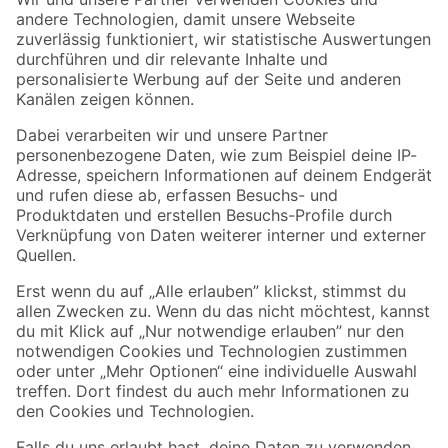
Zur Newsletter Anmeldung
Folge uns
Zahlungsarten
Versandarten
Sicher einkaufen
Jetzt die toom-App herunterladen