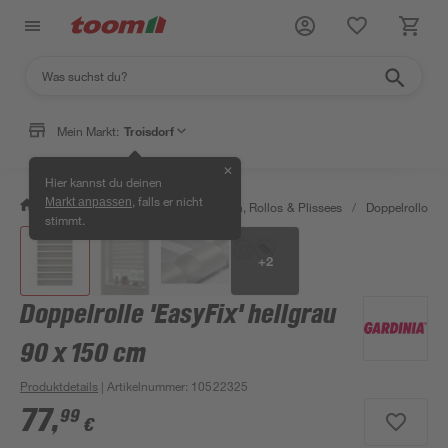
Mein Markt:
Troisdorf
✕
Hier kannst du deinen
, falls er nicht
Markt anpassen
/
Wohnen & Haushalt
/
Jalousien, Rollos & Plissees
/
Doppelrollos
/
stimmt.
+
2
Doppelrolle 'EasyFix' hellgrau
90 x 150 cm
Produktdetails
| Artikelnummer
:
10522325
77
,
99
€