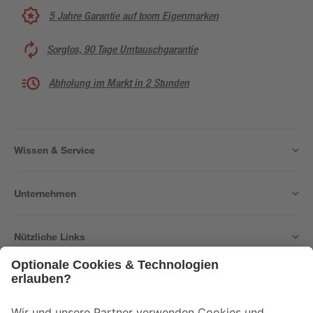
5 Jahre Garantie auf toom Eigenmarken
Sorglos, 90 Tage Umtauschgarantie
Abholung im Markt in 2 Stunden
Wissen & Service
Unternehmen
Nützliche Links
Bleib auf dem Laufenden mit unserem Newsletter
Der toom Newsletter: Keine Angebote und Aktionen mehr verpassen!