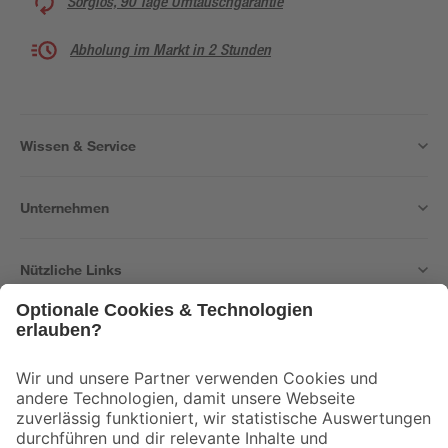
Sorglos, 90 Tage Umtauschgarantie
Abholung im Markt in 2 Stunden
Wissen & Service
Unternehmen
Nützliche Links
Bleib auf dem Laufenden mit unserem Newsletter
Der toom Newsletter: Keine Angebote und Aktionen mehr verpassen!
Zur Newsletter Anmeldung