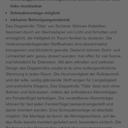
links montierbar
Schraubmontage möglich
inklusive Befestigungsmaterial
Das Doppelrollo 'Tilda' von Schöner Wohnen Kollektion
fasziniert durch ein Wechselspiel von Licht und Schatten und
ermöglicht, die Helligkeit im Raum flexibel zu dosieren. Die
hintereinanderliegenden Stoffbahnen sind abwechselnd
transparent und blickdicht gewebt. Dadurch können Sicht- und
Lichteinfall sehr genau dosiert werden: mal offen für viel Sonne,
mal blickdicht für Diskretion. Mit dem stilvollen und zeitlosen
Design des Doppelrollos zauberst du eine außergewöhnliche
Stimmung in jeden Raum. Die Hochwertigkeit der Rollotechnik
und der edle, seidig-glänzende Stoff sorgen für Langlebigkeit
und wohnliche Eleganz. Das Doppelrollo 'Tilda' lässt sich ohne
Bohren und Schrauben, mittels der enthaltenen Klemmträger,
am Fensterflügel befestigen. Die verstellbaren Klemmträger
können für fast jeden Fensterflügel passend eingestellt und
daran montiert werden. Eine Schraubmontage ist ebenfalls
möglich. Die Montage ist durch die Montageschiene, auf der
das Rollo bereits montiert geliefert wird, besonders einfach. Die
Bedienung des Doppelrollos erfolgt über eine transparente