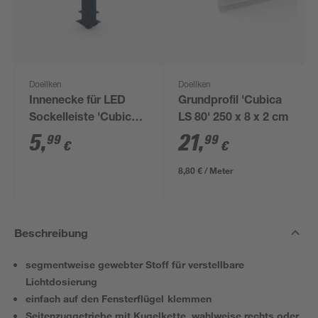
Doellken
Doellken
Innenecke für LED
Grundprofil 'Cubica
Sockelleiste 'Cubica
LS 80' 250 x 8 x 2 cm
LS 80' anthrazit
5
,
21
,
99
99
€
€
8,80 € / Meter
Beschreibung
segmentweise gewebter Stoff für verstellbare
Lichtdosierung
einfach auf den Fensterflügel klemmen
Seitenzuggetriebe mit Kugelkette, wahlweise rechts oder