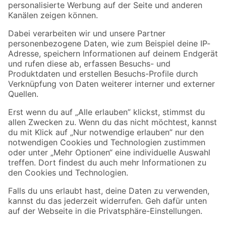
Folge uns
Zahlungsarten
Versandarten
Sicher einkaufen
Jetzt die toom-App herunterladen
Alle Preisangaben in EUR inkl. gesetzl. MwSt.. Die dargestellten Angebote sind unter
Umständen nicht in allen Märkten verfügbar. Die angegebenen Verfügbarkeiten beziehen
sich auf den unter "Mein Markt" ausgewählten toom Baumarkt. Alle Angebote und