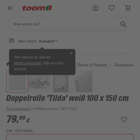
Mein Markt:
Troisdorf
✕
Hier kannst du deinen
, falls er nicht
Markt anpassen
/
Wohnen & Haushalt
/
Jalousien, Rollos & Plissees
/
Doppelrollos
/
stimmt.
Doppelrollo 'Tilda' weiß 100 x 150 cm
Produktdetails
| Artikelnummer
:
10477027
79
,
99
€
inkl. 19% MwSt.