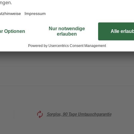
Mit dem Doppelsauger können Sie
Der Sauger ist leicht zu handhabe
Doppelsauger enthalten.
Sorglos, 90 Tage Umtauschgarantie