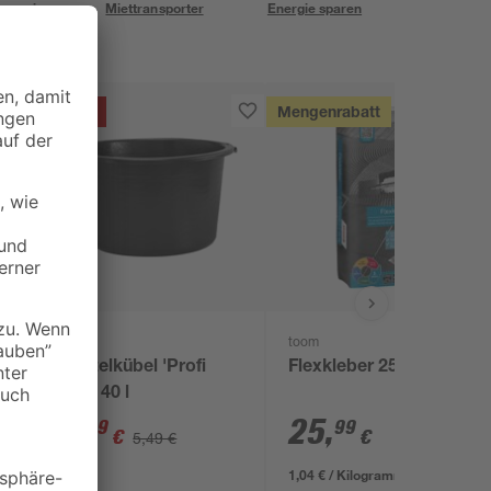
eservice
Miettransporter
Energie sparen
Aktion
Mengenrabatt
toom
l
Mörtelkübel 'Profi
Flexkleber 25 kg
Line' 40 l
4
,
25
,
99
99
€
€
5,49 €
1,04 € / Kilogramm