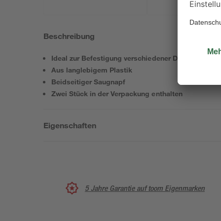
Beschreibung
Ideal zur Befestigung verschiedener Dinge
Aus langlebigem Plastik
Beidseitiger Saugnapf
Zwei Stück in der Verpackung enthalten
Eigenschaften
5 Jahre Garantie auf toom Eigenmarken