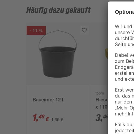
Häufig dazu gekauft
- 11 %
toom
Baueimer 12 l
Fliesenschwamm
x 110 x 65 mm
1
,
3
,
49
49
€
€
1,69 €