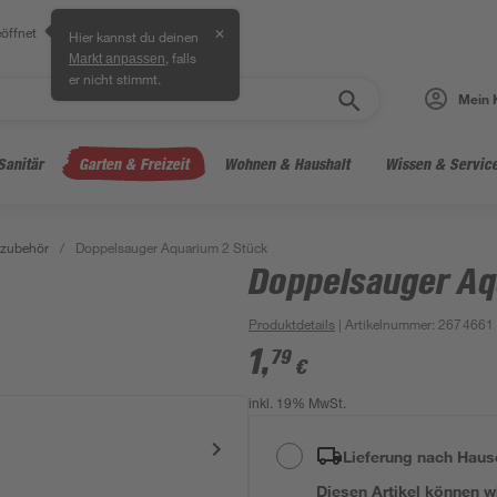
öffnet
✕
Hier kannst du deinen
, falls
Markt anpassen
er nicht stimmt.
Mein 
Sanitär
Garten & Freizeit
Wohnen & Haushalt
Wissen & Servic
nzubehör
/
Doppelsauger Aquarium 2 Stück
Doppelsauger Aq
Produktdetails
| Artikelnummer
:
2674661
1
,
79
€
inkl. 19% MwSt.
Lieferung nach Haus
Diesen Artikel können wir