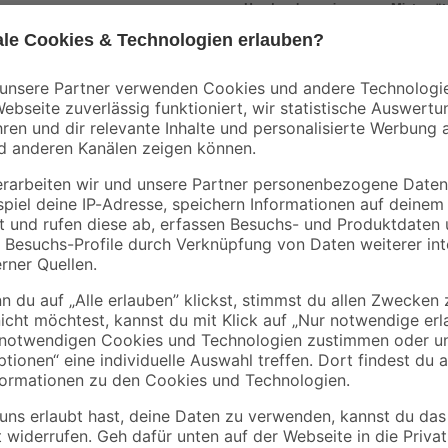
Handwerksservice
Mietgerät
Bestseller
Mengenrabatt
Bestseller
Knauf
B1
 165
Flexkleber 22 kg
Fliesenkleber flexibe
25 kg
25
,
17
,
99
29
€
€
1,18 € / Kilogramm
0,69 € / Kilogramm