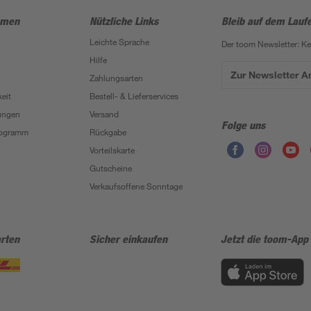
hmen
Nützliche Links
Bleib auf dem Lauf
Leichte Sprache
Der toom Newsletter: K
Hilfe
Zur Newsletter 
Zahlungsarten
eit
Bestell- & Lieferservices
ungen
Versand
Folge uns
Programm
Rückgabe
Vorteilskarte
Gutscheine
Verkaufsoffene Sonntage
rten
Sicher einkaufen
Jetzt die toom-App