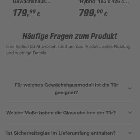
Gewächshaus
'Hybrid' 185 x 426 cm
'Calypso 5800'
mit 4 mm
179
,
799
,
99
00
€
€
aluminiumfarben
Hohlkammerplatten
silbern
Häufige Fragen zum Produkt
Hier findest du Antworten rund um das Produkt, seine Nutzung
und wichtige Details.
Für welches Gewächshausmodell ist die Tür
geeignet?
Welche Maße haben die Glasscheiben der Tür?
Ist Sicherheitsglas im Lieferumfang enthalten?