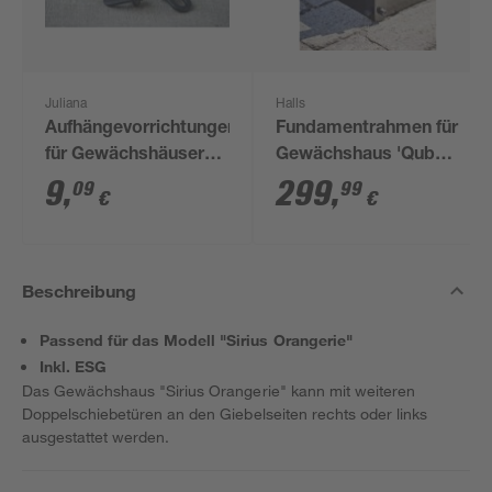
Juliana
Halls
Aufhängevorrichtungen
Fundamentrahmen für
für Gewächshäuser
Gewächshaus 'Qube
schwarz 20 Stück
610' 6,4 m²
9
,
299
,
09
99
€
€
Beschreibung
Passend für das Modell "Sirius Orangerie"
Inkl. ESG
Das Gewächshaus "Sirius Orangerie" kann mit weiteren
Doppelschiebetüren an den Giebelseiten rechts oder links
ausgestattet werden.