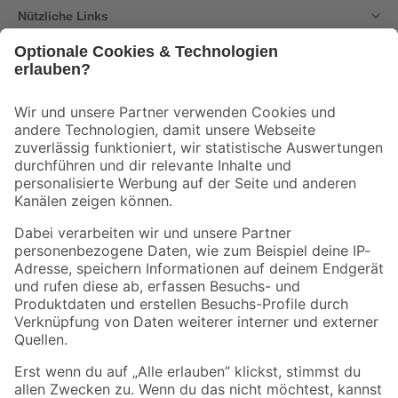
Nützliche Links
Bleib auf dem Laufenden mit unserem Newsletter
Der toom Newsletter: Keine Angebote und Aktionen mehr verpassen!
Zur Newsletter Anmeldung
Folge uns
Zahlungsarten
Versandarten
Sicher einkaufen