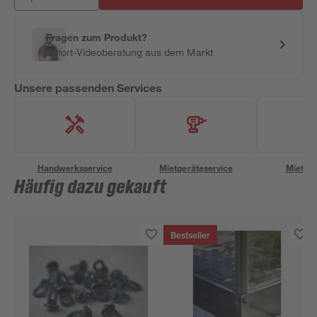
Fragen zum Produkt?
Sofort-Videoberatung aus dem Markt
Unsere passenden Services
Handwerksservice
Mietgeräteservice
Miettra
Häufig dazu gekauft
Bestseller