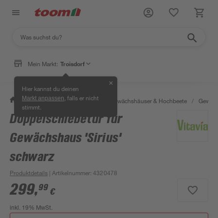
Mein Markt:
Troisdorf
✕
Hier kannst du deinen
, falls er nicht
Markt anpassen
/
Garten & Freizeit
/
Anzucht, Gewächshäuser & Hochbeete
/
Gewäch
stimmt.
Doppelschiebetür für
Gewächshaus 'Sirius'
schwarz
Produktdetails
| Artikelnummer
:
4320478
299
,
99
€
inkl. 19% MwSt.