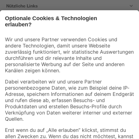
Nützliche Links
Bleib auf dem Laufenden mit unserem Newsletter
Der toom Newsletter: Keine Angebote und Aktionen mehr verpassen!
Zur Newsletter Anmeldung
Folge uns
Zahlungsarten
Versandarten
Sicher einkaufen