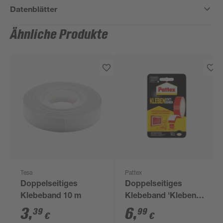
Datenblätter
Ähnliche Produkte
Tesa
Pattex
Doppelseitiges
Doppelseitiges
Klebeband 10 m
Klebeband 'Kleben
statt Bohren' rot 19
3
,
6
,
39
99
€
€
mm x 1,5 m