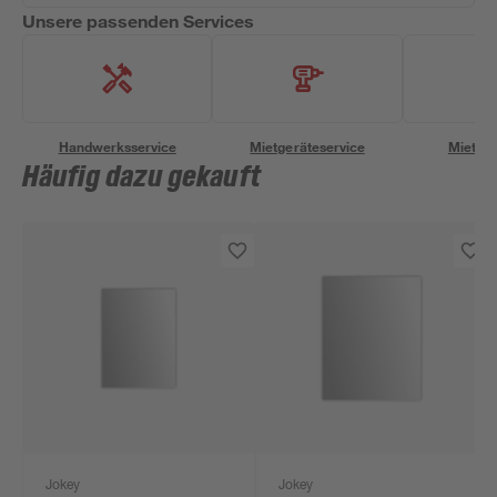
Unsere passenden Services
Handwerksservice
Mietgeräteservice
Miettra
Häufig dazu gekauft
Jokey
Jokey