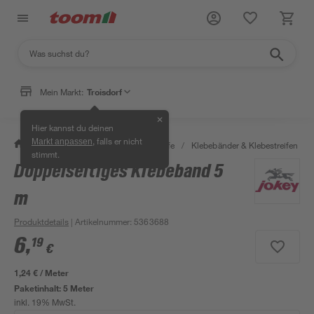
Mein Markt:
Troisdorf
✕
Hier kannst du deinen
, falls er nicht
Markt anpassen
/
Bauen & Renovieren
/
Klebstoffe
/
Klebebänder & Klebestreifen
/
stimmt.
Doppelseitiges Klebeband 5
m
Produktdetails
| Artikelnummer
:
5363688
6
,
19
€
1,24 € / Meter
Paketinhalt:
5 Meter
inkl. 19% MwSt.