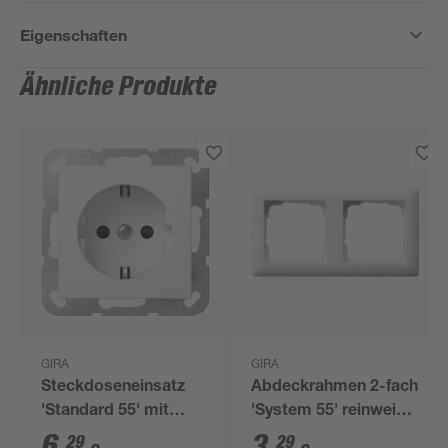
Eigenschaften
Ähnliche Produkte
GIRA
GIRA
Steckdoseneinsatz
Abdeckrahmen 2-fach
'Standard 55' mit
'System 55' reinweiß
erhöhtem
matt
6
,
3
,
29
29