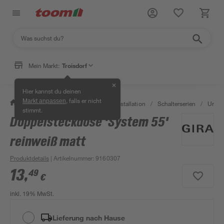
Mein Markt:
Troisdorf
✕
Hier kannst du deinen
, falls er nicht
Markt anpassen
/
Bauen & Renovieren
/
Elektroinstallation
/
Schalterserien
/
Unter
stimmt.
Doppelsteckdose 'System 55'
reinweiß matt
Produktdetails
| Artikelnummer
:
9160307
13
,
49
€
inkl. 19% MwSt.
Lieferung nach Hause