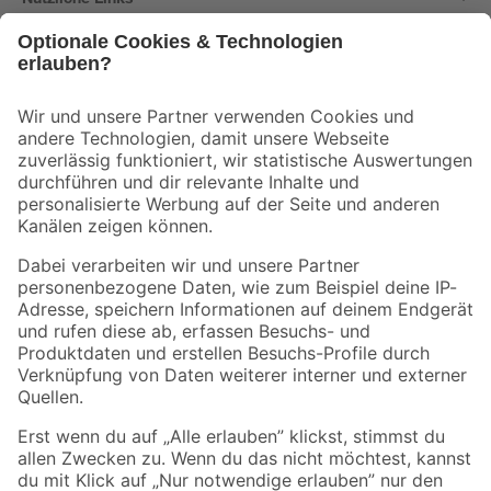
Bleib auf dem Laufenden mit unserem Newsletter
Der toom Newsletter: Keine Angebote und Aktionen mehr verpassen!
Zur Newsletter Anmeldung
Folge uns
Zahlungsarten
Versandarten
Sicher einkaufen
Jetzt die toom-App herunterladen