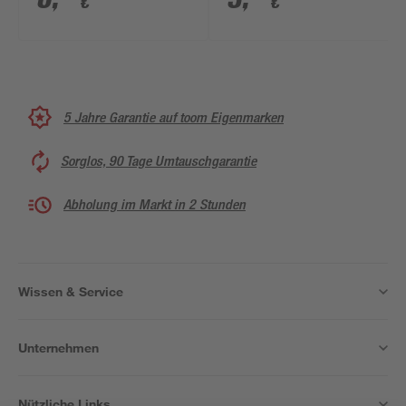
€
€
Berührungsschutz
reinweiß matt 7 x 7
cm
5 Jahre Garantie auf toom Eigenmarken
Sorglos, 90 Tage Umtauschgarantie
Abholung im Markt in 2 Stunden
Wissen & Service
Unternehmen
Nützliche Links