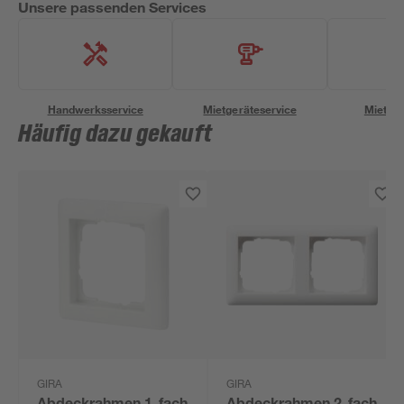
Unsere passenden Services
Handwerksservice
Mietgeräteservice
Miettra
Häufig dazu gekauft
GIRA
GIRA