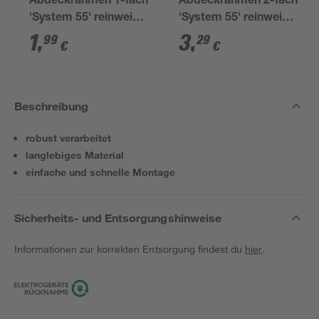
Abdeckrahmen 1-fach
Abdeckrahmen 2-fach
'System 55' reinweiß
'System 55' reinweiß
matt
matt
1
,
3
,
99
29
€
€
Beschreibung
robust verarbeitet
langlebiges Material
einfache und schnelle Montage
Sicherheits- und Entsorgungshinweise
Informationen zur korrekten Entsorgung findest du
hier
.