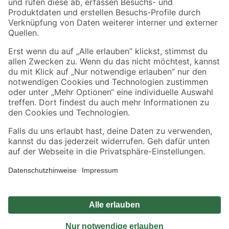
Sicher einkaufen
Jetzt die toom-App herunterladen
Alle Preisangaben in EUR inkl. gesetzl. MwSt.. Die dargestellten Angebote sind unter
Umständen nicht in allen Märkten verfügbar. Die angegebenen Verfügbarkeiten beziehen
sich auf den unter "Mein Markt" ausgewählten toom Baumarkt. Alle Angebote und
Produkte nur solange der Vorrat reicht.
*Paketversand ab 59 € versandkostenfrei, gilt nicht für Artikel mit Speditionsversand, hier
fallen zusätzliche Versandkosten an.
Datenschutz
Privatsphäre
Impressum
AGB
Nutzungsbedingungen
Widerrufsrecht
Vertrag widerrufen
Barrierefreiheit