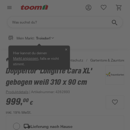
Mein Markt:
Troisdorf
✕
Hier kannst du deinen
, falls er nicht
Markt anpassen
/
Garten & Freizeit
/
Zäune & Sichtschutz
/
Gartentore & Zauntore
/
stimmt.
Doppeltor 'Longlife Cara XL'
gebogen weiß 310 x 90 cm
Produktdetails
| Artikelnummer
:
4282893
999
,
00
€
inkl. 19% MwSt.
Lieferung nach Hause