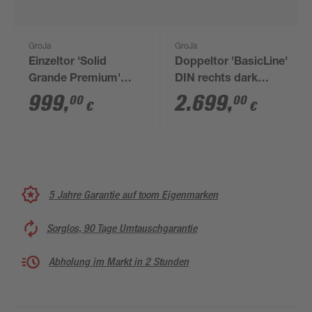
GroJa
GroJa
Einzeltor 'Solid
Doppeltor 'BasicLine'
Grande Premium'
DIN rechts dark
BPC/Aluminium
oak/anthrazit 300 x
999
,
2.699
,
00
00
€
€
Universal DIN
180 cm
braun/grau/silber/anthrazit
100 x 180 cm
5 Jahre Garantie auf toom Eigenmarken
Sorglos, 90 Tage Umtauschgarantie
Abholung im Markt in 2 Stunden