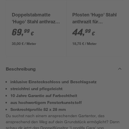
Doppelstabmatte
Pfosten 'Hugo' Stahl
'Hugo' Stahl anthrazit
anthrazit für
200 x 180 cm
Doppelstabmatten 4
69
,
44
,
99
99
€
€
x 4 x 240 cm
35,00 € / Meter
18,75 € / Meter
Beschreibung
inklusive Einsteckschloss und Beschlagsatz
streichfrei und pflegeleicht
10 Jahre Garantie auf Farbechtheit
aus hochwertigem Fensterkunststoff
Senkrechtprofile 82 x 28 mm
Du suchst nach einem ansprechenden Gartentor, das
ansprechend den Weg auf dein Grundstück ermöglicht? Dann
schau dir jetzt das Doppelflügeltor 'Longlife Cara' von