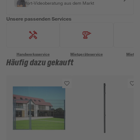
Sofort-Videoberatung aus dem Markt
Unsere passenden Services
Handwerksservice
Mietgeräteservice
Miettra
Häufig dazu gekauft