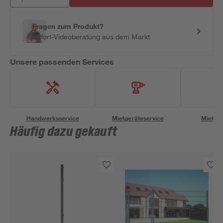
Fragen zum Produkt?
Sofort-Videoberatung aus dem Markt
Unsere passenden Services
Handwerksservice
Mietgeräteservice
Miettra
Häufig dazu gekauft