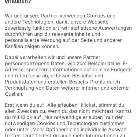
Bleib auf dem Laufenden mit unserem Newsletter
Der toom Newsletter: Keine Angebote und Aktionen mehr verpassen!
Zur Newsletter Anmeldung
Folge uns
Zahlungsarten
Versandarten
Sicher einkaufen
Jetzt die toom-App herunterladen