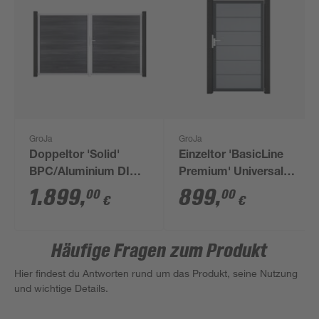
GroJa
GroJa
Doppeltor 'Solid'
Einzeltor 'BasicLine
BPC/Aluminium DIN
Premium' Universal
rechts
DIN
1.899
,
899
,
00
00
€
€
steingrau/silber 300 x
silbergrau/anthrazit
180 cm
100 x 180 cm
Häufige Fragen zum Produkt
Hier findest du Antworten rund um das Produkt, seine Nutzung
und wichtige Details.