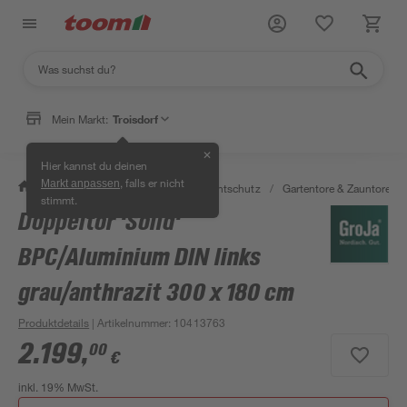
Mein Markt:
Troisdorf
✕
Hier kannst du deinen
, falls er nicht
Markt anpassen
/
Garten & Freizeit
/
Zäune & Sichtschutz
/
Gartentore & Zauntore
/
stimmt.
Doppeltor 'Solid'
BPC/Aluminium DIN links
grau/anthrazit 300 x 180 cm
Produktdetails
| Artikelnummer
:
10413763
2.199
,
00
€
inkl. 19% MwSt.