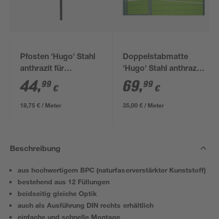
Pfosten 'Hugo' Stahl
Doppelstabmatte
anthrazit für
'Hugo' Stahl anthrazit
Doppelstabmatten 4
200 x 180 cm
44
,
69
,
99
99
€
€
x 4 x 240 cm
18,75 € / Meter
35,00 € / Meter
Beschreibung
aus hochwertigem BPC (naturfaserverstärkter Kunststoff)
bestehend aus 12 Füllungen
beidseitig gleiche Optik
auch als Ausführung DIN rechts erhältlich
einfache und schnelle Montage