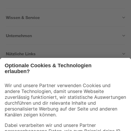
Wissen & Service
Unternehmen
Nützliche Links
Bleib auf dem Laufenden mit unserem Newsletter
Der toom Newsletter: Keine Angebote und Aktionen mehr verpassen!
Zur Newsletter Anmeldung
Folge uns