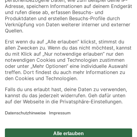
Zahlungsarten
Versandarten
Sicher einkaufen
Jetzt die toom-App herunterladen
Alle Preisangaben in EUR inkl. gesetzl. MwSt.. Die dargestellten Angebote sind unter
Umständen nicht in allen Märkten verfügbar. Die angegebenen Verfügbarkeiten beziehen
sich auf den unter "Mein Markt" ausgewählten toom Baumarkt. Alle Angebote und
Produkte nur solange der Vorrat reicht.
*Paketversand ab 59 € versandkostenfrei, gilt nicht für Artikel mit Speditionsversand, hier
fallen zusätzliche Versandkosten an.
Datenschutz
Privatsphäre
Impressum
AGB