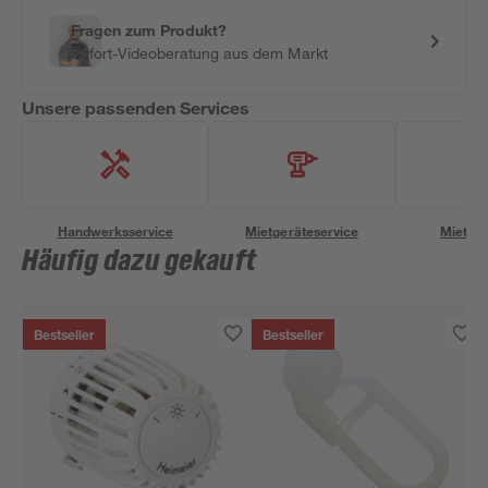
Fragen zum Produkt?
Sofort-Videoberatung aus dem Markt
Unsere passenden Services
Handwerksservice
Mietgeräteservice
Miettra
Häufig dazu gekauft
Bestseller
Bestseller