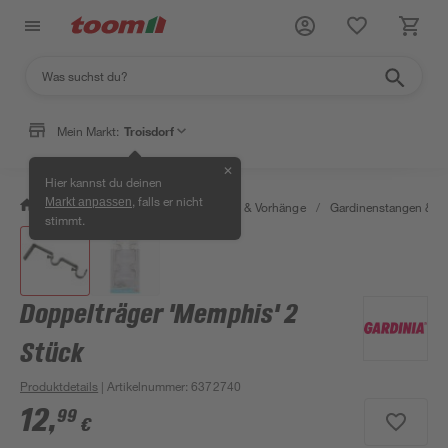
Mein Markt:
Troisdorf
✕
Hier kannst du deinen
, falls er nicht
Markt anpassen
/
Wohnen & Haushalt
/
Gardinen & Vorhänge
/
Gardinenstangen & G
stimmt.
Doppelträger 'Memphis' 2
Stück
Produktdetails
| Artikelnummer
:
6372740
12
,
99
€