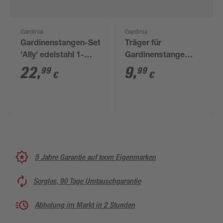
Gardinia
Gardinia
Gardinenstangen-Set
Träger für
'Ally' edelstahl 1-
Gardinenstange
läufig 200 cm
'Country' Rustikal
22
,
9
,
99
99
€
€
offen braun
5 Jahre Garantie auf toom Eigenmarken
Sorglos, 90 Tage Umtauschgarantie
Abholung im Markt in 2 Stunden