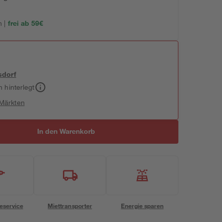
 |
frei ab 59€
sdorf
h hinterlegt
 Märkten
In den Warenkorb
eservice
Miettransporter
Energie sparen