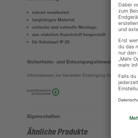
robust verarbeitet
langlebiges Material
einfache und schnelle Montage
aus stabilem Kunststoff hergestellt
für Schutzart IP 20
Sicherheits- und Entsorgungshinweise
Informationen zur korrekten Entsorgung findest du
hier
.
Eigenschaften
Ähnliche Produkte