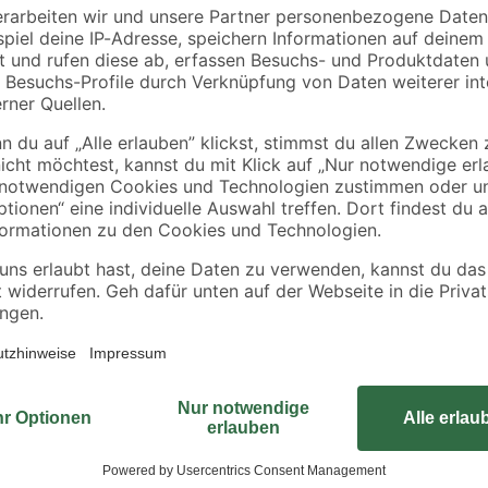
Der Doppelwechselschaltereinsatz v
Innenbereich geeignet. Er dient z
aus und ist passend für sämtlich