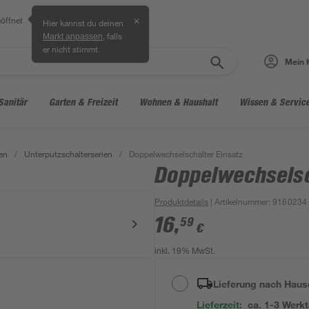
öffnet
✕
Hier kannst du deinen
, falls
Markt anpassen
er nicht stimmt.
Mein 
Sanitär
Garten & Freizeit
Wohnen & Haushalt
Wissen & Servic
en
/
Unterputzschalterserien
/
Doppelwechselschalter Einsatz
Doppelwechselsc
Produktdetails
| Artikelnummer
:
9160234
16
,
59
€
inkl. 19% MwSt.
Lieferung nach Haus
Lieferzeit:
ca. 1-3 Werk