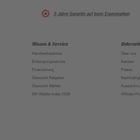
5 Jahre Garantie auf toom Eigenmarken
Wissen & Service
Unterne
Handwerksservice
Über uns
Entsorgungsservice
Karriere
Finanzierung
Presse
Übersicht Ratgeber
Nachhaltigk
Übersicht Märkte
Auszeichn
DIY-Städte-Index 2026
Affiliate-