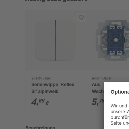
Busch-Jäger
Busch-Jäger
Serienwippe 'Reflex
Aus- und
SI' alpinweiß
Wechselschalter
Einsatz
4
,
5
,
69
79
€
€
Beschreibung