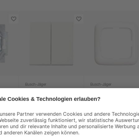
Busch-Jäger
Busch-Jäger
Serienwippe 'Balance
Abdeckrahmen 1-fa
SI' alpinweiß
'Reflex SI' alpinweiß
4
,
1
,
69
79
€
€