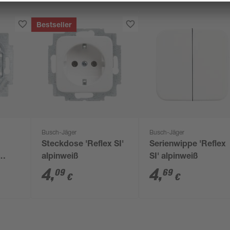
Bestseller
Busch-Jäger
Busch-Jäger
Steckdose 'Reflex SI'
Serienwippe 'Reflex
alpinweiß
SI' alpinweiß
4
,
4
,
09
69
€
€