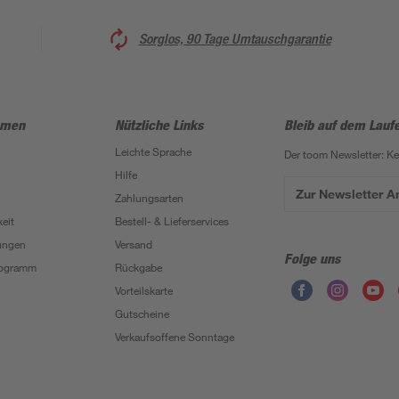
Sorglos, 90 Tage Umtauschgarantie
hmen
Nützliche Links
Bleib auf dem Lauf
Leichte Sprache
Der toom Newsletter: K
Hilfe
Zur Newsletter 
Zahlungsarten
eit
Bestell- & Lieferservices
ungen
Versand
Folge uns
Programm
Rückgabe
Vorteilskarte
Gutscheine
Verkaufsoffene Sonntage