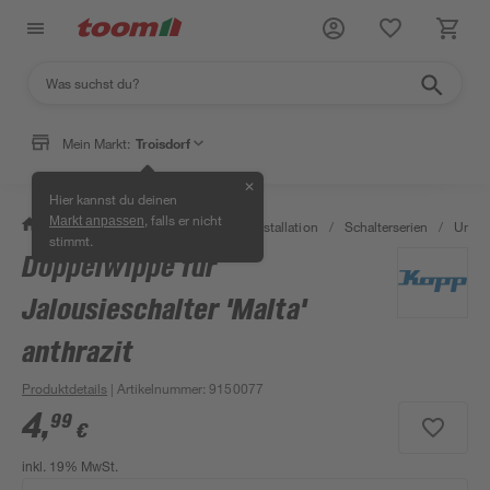
Mein Markt:
Troisdorf
✕
Hier kannst du deinen
, falls er nicht
Markt anpassen
/
Bauen & Renovieren
/
Elektroinstallation
/
Schalterserien
/
Unter
stimmt.
Doppelwippe für
Jalousieschalter 'Malta'
anthrazit
Produktdetails
| Artikelnummer
:
9150077
4
,
99
€
inkl. 19% MwSt.