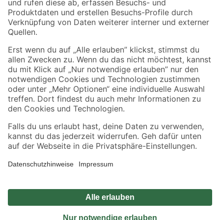
Sicher einkaufen
Jetzt die toom-App herunterladen
Alle Preisangaben in EUR inkl. gesetzl. MwSt.. Die dargestellten Angebote sind unter
Umständen nicht in allen Märkten verfügbar. Die angegebenen Verfügbarkeiten beziehen
sich auf den unter "Mein Markt" ausgewählten toom Baumarkt. Alle Angebote und
Produkte nur solange der Vorrat reicht.
*Paketversand ab 59 € versandkostenfrei, gilt nicht für Artikel mit Speditionsversand, hier
fallen zusätzliche Versandkosten an.
Datenschutz
Privatsphäre
Impressum
AGB
Nutzungsbedingungen
Widerrufsrecht
Vertrag widerrufen
Barrierefreiheit