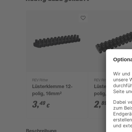
REV Ritter
REV Ritter
Lüsterklemme 12-
Lüsterklemme 1
polig, 16mm²
polig, 10mm²
3
,
2
,
49
89
€
€
Beschreibung