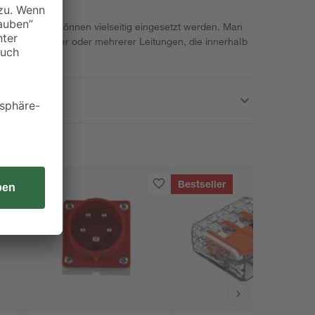
REV Ritter können vielseitig eingesetzt werden. Man
erbindung zweier oder mehrerer Leitungen, die innerhalb
liegen.
Bestseller