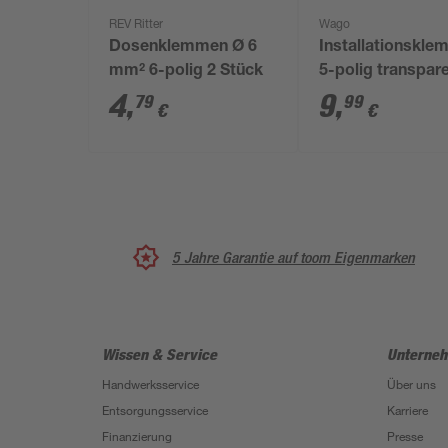
REV Ritter
Wago
Dosenklemmen Ø 6
Installationskl
mm² 6-polig 2 Stück
5-polig transpar
10 Stück
4
,
9
,
79
99
€
€
5 Jahre Garantie auf toom Eigenmarken
Wissen & Service
Unterne
Handwerksservice
Über uns
Entsorgungsservice
Karriere
Finanzierung
Presse