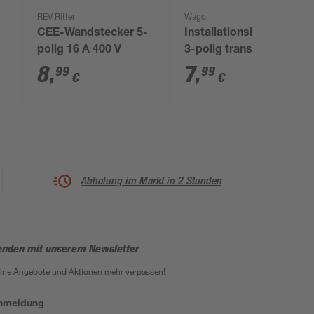
REV Ritter
Wago
CEE-Wandstecker 5-
Installationsklemme
polig 16 A 400 V
3-polig transparent
10 Stück
8
,
7
,
99
99
€
€
Abholung im Markt in 2 Stunden
enden mit unserem Newsletter
eine Angebote und Aktionen mehr verpassen!
Anmeldung