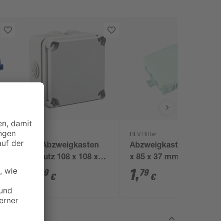
REV Ritter
IDE Abzweigkasten
Abzweigkasten AP 85
Aufputz 108 x 108 x
x 85 x 37 mm grau
64 mm IP65
8
,
1
,
49
79
€
€