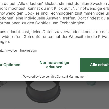
Die Dosenklemmen aus dem Hause 
nutzt sie unter anderem für die V
einer Abzweig- oder Verteilerdose 
Bestseller