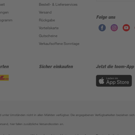
eit
Bestell- & Lieferservices
ungen
Versand
Folge uns
Programm
Rückgabe
Vorteilskarte
Gutscheine
Verkaufsoffene Sonntage
rten
Sicher einkaufen
Jetzt die toom-App
sind unter Umständen nicht in allen Märkten verfügbar. Die angegebenen Verfügbarkeiten beziehen s
ersand, hier fallen zusätzliche Versandkosten an.