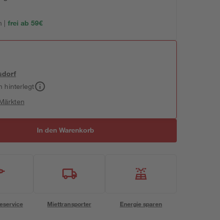
 |
frei ab 59€
sdorf
h hinterlegt
 Märkten
In den Warenkorb
eservice
Miettransporter
Energie sparen