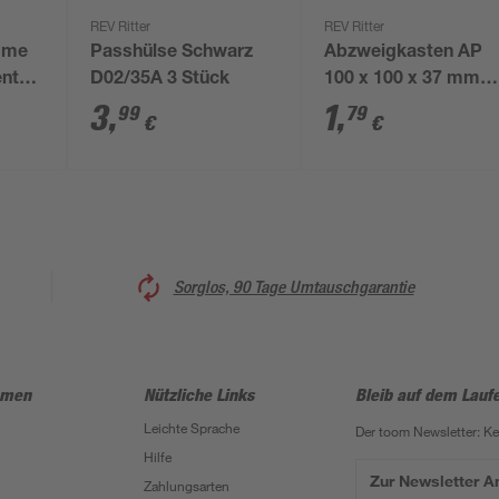
REV Ritter
REV Ritter
emme
Passhülse Schwarz
Abzweigkasten AP
ent
D02/35A 3 Stück
100 x 100 x 37 mm
grau
3
,
1
,
99
79
€
€
Sorglos, 90 Tage Umtauschgarantie
hmen
Nützliche Links
Bleib auf dem Lauf
Leichte Sprache
Der toom Newsletter: K
Hilfe
Zur Newsletter 
Zahlungsarten