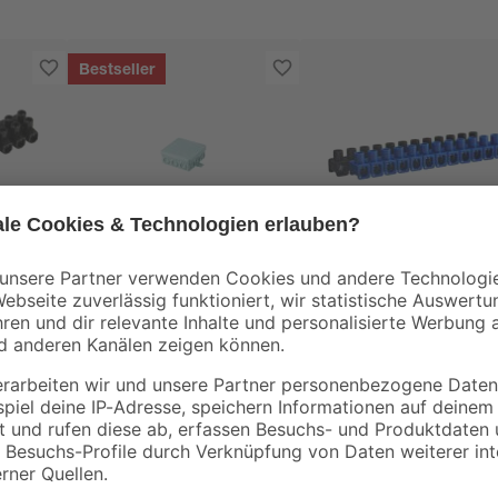
Bestseller
REV Ritter
REV Ritter
2-
Abzweigkasten AP
Dosenklemmen
100 x 100 x 37 mm
2,5mm², 2 x 12polig
grau
1
,
2
,
79
99
€
€