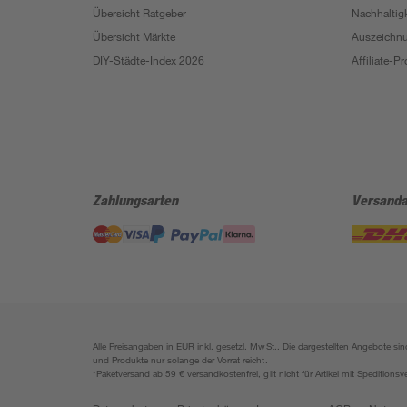
Übersicht Ratgeber
Nachhaltigk
Übersicht Märkte
Auszeichn
DIY-Städte-Index 2026
Affiliate-
Zahlungsarten
Versanda
Alle Preisangaben in EUR inkl. gesetzl. MwSt.. Die dargestellten Angebote 
und Produkte nur solange der Vorrat reicht.
*Paketversand ab 59 € versandkostenfrei, gilt nicht für Artikel mit Speditionsv