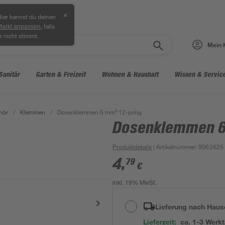
✕
ier kannst du deinen
, falls
Markt anpassen
r nicht stimmt.
Mein 
Sanitär
Garten & Freizeit
Wohnen & Haushalt
Wissen & Servic
hör
/
Klemmen
/
Dosenklemmen 6 mm² 12-polig
Dosenklemmen 6
Produktdetails
| Artikelnummer
:
9062625
4
,
79
€
inkl. 19% MwSt.
Lieferung nach Haus
Lieferzeit:
ca. 1-3 Werk