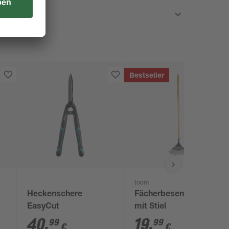
Bestseller
toom
Heckenschere
Fächerbesen 41 cm
EasyCut
mit Stiel
n
40
,
19
,
99
99
€
€