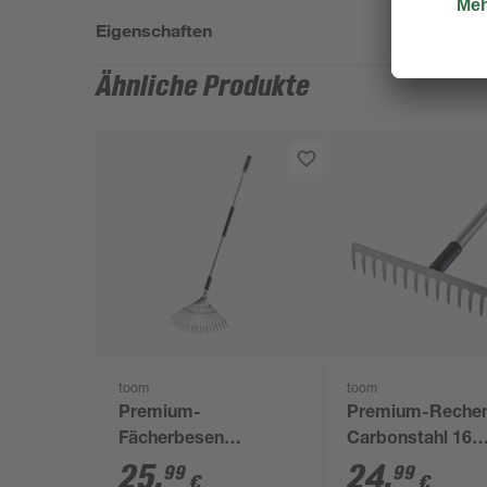
Eigenschaften
Ähnliche Produkte
toom
toom
Premium-
Premium-Reche
Fächerbesen
Carbonstahl 16
Carbonstahl 22
Zinken 155 cm
25
,
24
,
99
99
€
€