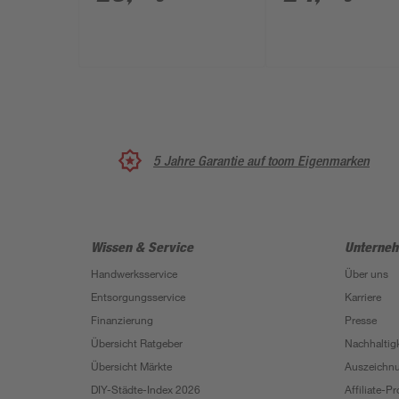
Zinken 175 cm
5 Jahre Garantie auf toom Eigenmarken
Wissen & Service
Unterne
Handwerksservice
Über uns
Entsorgungsservice
Karriere
Finanzierung
Presse
Übersicht Ratgeber
Nachhaltigk
Übersicht Märkte
Auszeichn
DIY-Städte-Index 2026
Affiliate-