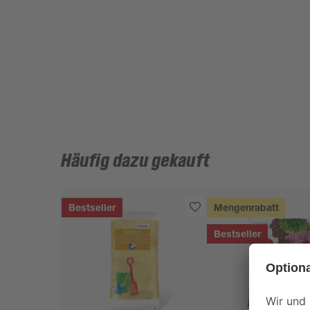
Häufig dazu gekauft
Bestseller
Mengenrabatt
Bestseller