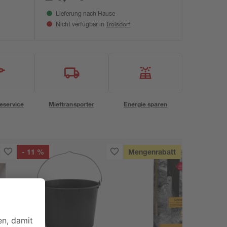
Lieferung nach Hause
Troisdorf
Nicht verfügbar in
eservice
Miettransporter
Energie sparen
- 11 %
Mengenrabatt