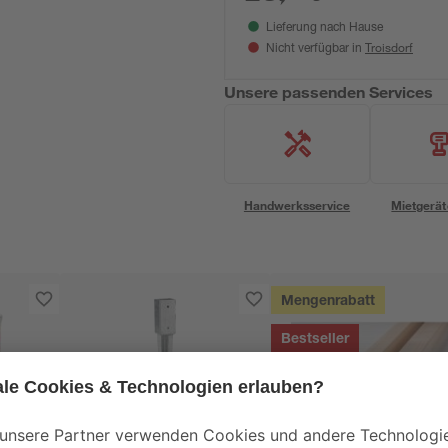
Lieferung nach Hause
Troisdorf
Nicht verfügbar in
Unsere passenden Services
Handwerksservice
Mietgerät
Mengenrabatt
Bestseller