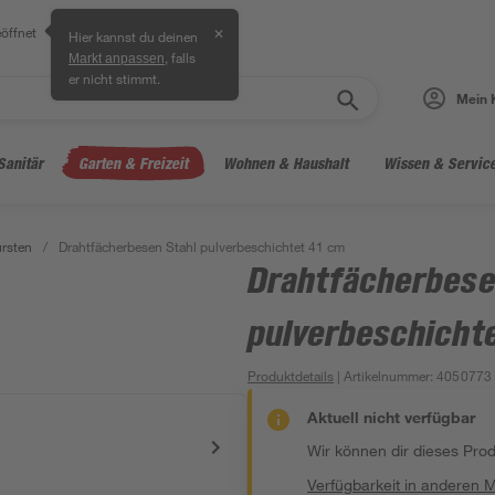
öffnet
✕
Hier kannst du deinen
, falls
Markt anpassen
er nicht stimmt.
Mein 
Sanitär
Garten & Freizeit
Wohnen & Haushalt
Wissen & Servic
rsten
/
Drahtfächerbesen Stahl pulverbeschichtet 41 cm
Drahtfächerbese
pulverbeschicht
Produktdetails
| Artikelnummer
:
4050773
Aktuell nicht verfügbar
Wir können dir dieses Produ
Verfügbarkeit in anderen 