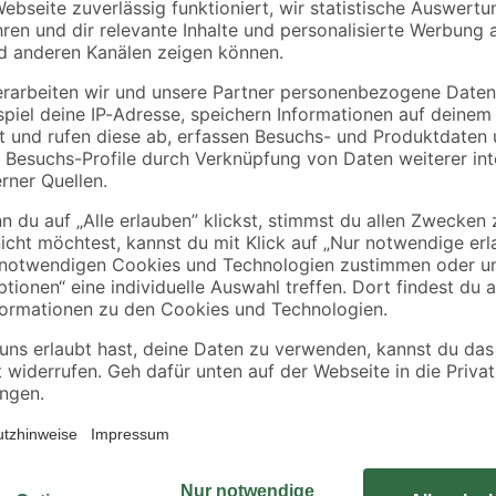
binderholz
0
Einschlagbodenhülse
Latte sägerau 2000 
Pfostenträger 9 x 9 x
48 x 24 mm
90 cm
6
,
1
,
49
78
€
€
0,89 € / Meter
Wenn im Herbst der Rasen mit Lau
c.
zum Einsatz. Seine starken Rund
optimal auf. In Kombination mit e
langlebiges und widerstandsfähige
Oberfläche des Besens pulverbesc