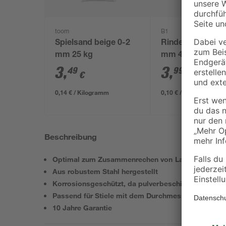
toom
B1
Spielsand beige 0-2
Rindenmulch 0-4
mm 25 kg
mm 40 l
3
,
3
,
49
99
€
€
0,14 € / Kilogramm
0,10 € / Liter
Beschreibung
Optimal zum Zusammenrechen von Laub, Moos et
Aus robustem Stahl hergestellt
Korrosionsgeschützt, da pulverbeschichtet
Passend für Stiele mit dem Durchmesser 28 mm
10 Jahre Garantie