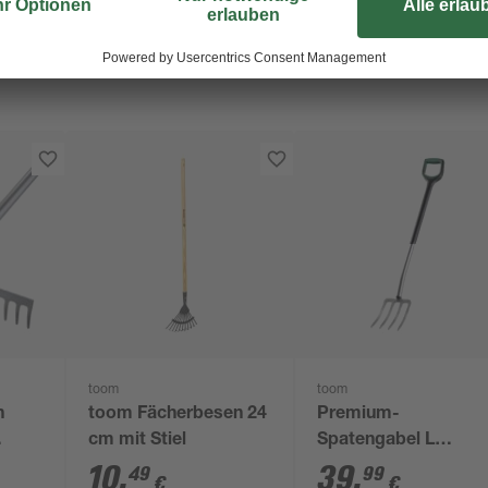
toom
toom
n
toom Fächerbesen 24
Premium-
cm mit Stiel
Spatengabel L
Carbonstahl 4 Zinke
10
,
39
,
49
99
€
€