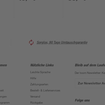
120 cm
Sorglos, 90 Tage Umtauschgarantie
hmen
Nützliche Links
Bleib auf dem Lauf
Leichte Sprache
Der toom Newsletter: K
Hilfe
Zur Newsletter 
Zahlungsarten
eit
Bestell- & Lieferservices
ungen
Versand
Folge uns
Programm
Rückgabe