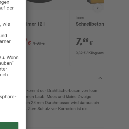
toom
x
Baueimer 12 l
Schnellbeton 25 kg
1
,
7
,
49
99
€
€
1,69 €
0,32 € / Kilogramm
b bedeckt ist, kommt der Drahtfächerbesen von toom
stahlzinken nehmen Laub, Moos und kleine Zweige
inem Holzstiel von 28 mm Durchmesser wird daraus ein
s Gartengerät. Zum Schutz vor Korrosion ist die
hichtet.