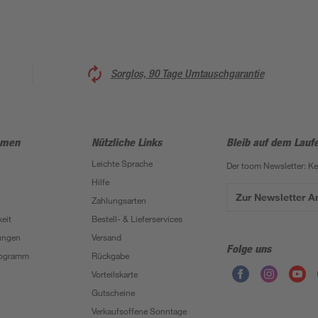
Sorglos, 90 Tage Umtauschgarantie
hmen
Nützliche Links
Bleib auf dem Lauf
Leichte Sprache
Der toom Newsletter: K
Hilfe
Zur Newsletter 
Zahlungsarten
eit
Bestell- & Lieferservices
ungen
Versand
Folge uns
Programm
Rückgabe
Vorteilskarte
Gutscheine
Verkaufsoffene Sonntage