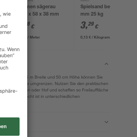
binderholz
toom
Rahmen sägerau
Spielsand beige 0-2
0
2000 x 58 x 38 mm
mm 25 kg
3
,
3
,
98
29
€
€
1,99 € / Meter
0,13 € / Kilogramm
ahtgeflecht in 5 m Breite und 50 cm Höhe können Sie
 mittlerer Größe umgrenzen. Nutzen Sie den praktischen
n Ihrem Garten oder Hof und schaffen so Freilauffläche
Das Drahtgeflecht ist in unterschiedlichen