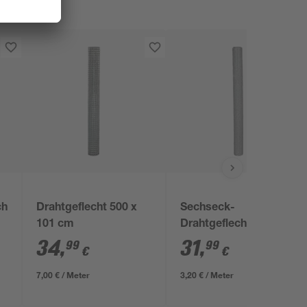
cht
Drahtgeflecht 500 x
Sechseck-
101 cm
Drahtgeflecht silbern
MW 13 mm, 100 x
34
,
31
,
99
99
€
€
1000 cm
7,00 € / Meter
3,20 € / Meter