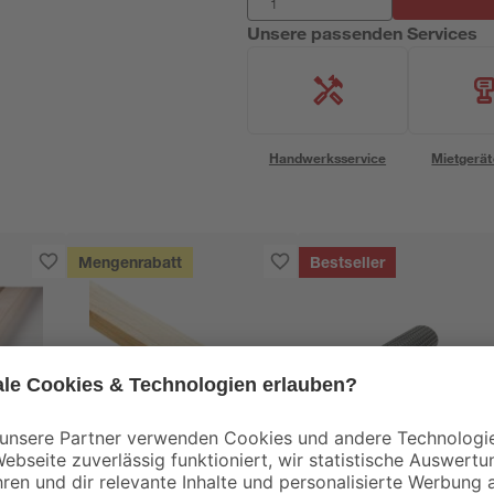
Unsere passenden Services
Handwerksservice
Mietgerät
Mengenrabatt
Bestseller