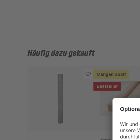
Häufig dazu gekauft
Mengenrabatt
Bestseller