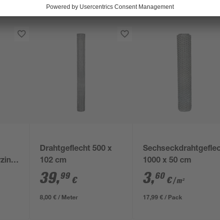
Drahtgeflecht 500 x
Sechseckdrahtgefle
zinkt
102 cm
1000 x 50 cm
39
,
3
,
99
60
€
€
/ m²
8,00 € / Meter
17,99 € / Pack