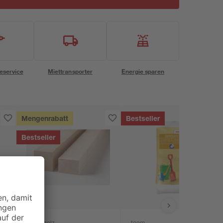
eservice
Miettransporter
Energie sparen
Mengenrabatt
Bestseller
Bestseller