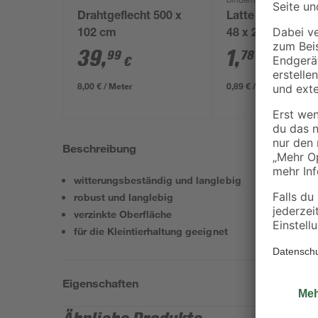
binderholz
Drahtgeflecht 500 x
Latte sägerau 20
102 cm
48 x 24 mm
39
,
1
,
99
78
€
€
8,00 € / Meter
0,89 € / Meter
Beschreibung
witterungsbeständig und langlebig
robust und langlebig
verzinkte Oberfläche
für die Kleintierhaltung geeignet
Eigenschaften