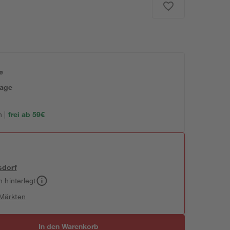
e
tage
 |
frei ab 59€
sdorf
h hinterlegt
 Märkten
In den Warenkorb