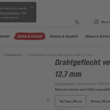
✕
ier kannst du deinen
, falls
Markt anpassen
r nicht stimmt.
Mein 
Sanitär
Garten & Freizeit
Wohnen & Haushalt
Wissen & Servic
/
Drahtgeflecht
/
Drahtgeflecht verzinkt 500 x 50 cm MW 12,7 mm
Drahtgeflecht v
12,7 mm
Produktdetails
| Artikelnummer
:
4300705
Maschenweite und Höhe auswäh
12,7 mm | 50 cm
19 mm | 50 c