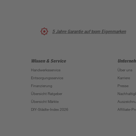
5 Jahre Garantie auf toom Eigenmarken
Wissen & Service
Unterne
Handwerksservice
Über uns
Entsorgungsservice
Karriere
Finanzierung
Presse
Übersicht Ratgeber
Nachhaltigk
Übersicht Märkte
Auszeichn
DIY-Städte-Index 2026
Affiliate-