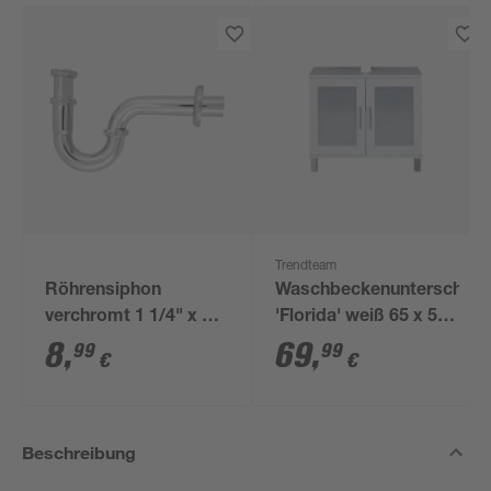
Trendteam
Röhrensiphon
Waschbeckenunterschran
verchromt 1 1/4" x 32
'Florida' weiß 65 x 56
mm
x 33 cm
8
,
69
,
99
99
€
€
Beschreibung