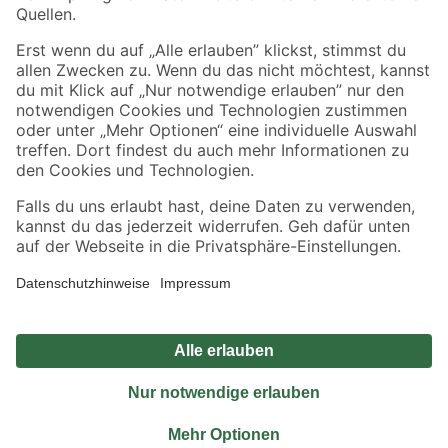
Sicher einkaufen
Jetzt die toom-App herunterladen
Alle Preisangaben in EUR inkl. gesetzl. MwSt.. Die dargestellten Angebote sind unter
Umständen nicht in allen Märkten verfügbar. Die angegebenen Verfügbarkeiten beziehen
sich auf den unter "Mein Markt" ausgewählten toom Baumarkt. Alle Angebote und
Produkte nur solange der Vorrat reicht.
*Paketversand ab 59 € versandkostenfrei, gilt nicht für Artikel mit Speditionsversand, hier
fallen zusätzliche Versandkosten an.
Datenschutz
Privatsphäre
Impressum
AGB
Nutzungsbedingungen
Widerrufsrecht
Vertrag widerrufen
Barrierefreiheit
© 2026 toom Baumarkt GmbH