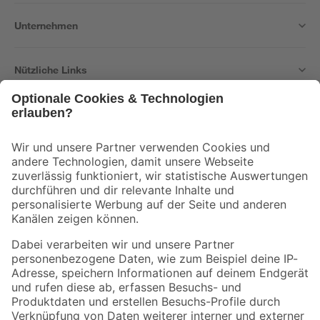
Unternehmen
Nützliche Links
Bleib auf dem Laufenden mit unserem Newsletter
Der toom Newsletter: Keine Angebote und Aktionen mehr verpassen!
Zur Newsletter Anmeldung
Folge uns
Zahlungsarten
Versandarten