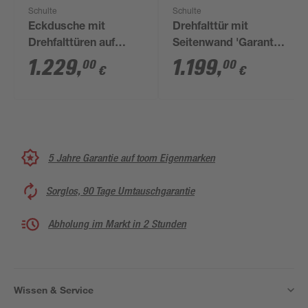
Schulte
Schulte
Eckdusche mit
Drehfalttür mit
Drehfalttüren auf
Seitenwand 'Garant
Fliesen 'Garant 2.0'
2.0' Anschlag rechts
1.229
,
1.199
,
00
00
€
€
Chromoptik 90 x 200
Chromoptik für
x 90 cm
Duschwanneneinbaumaß
875 - 900 / 880 - 900
mm
5 Jahre Garantie auf toom Eigenmarken
Sorglos, 90 Tage Umtauschgarantie
Abholung im Markt in 2 Stunden
Wissen & Service