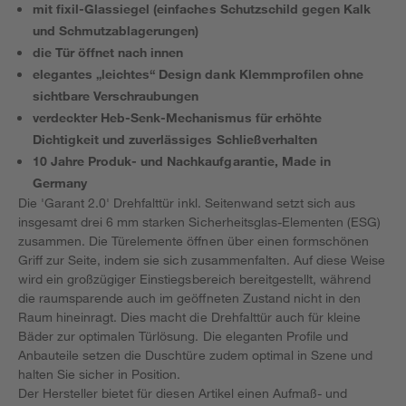
mit fixil-Glassiegel (einfaches Schutzschild gegen Kalk
und Schmutzablagerungen)
die Tür öffnet nach innen
elegantes „leichtes“ Design dank Klemmprofilen ohne
sichtbare Verschraubungen
verdeckter Heb-Senk-Mechanismus für erhöhte
Dichtigkeit und zuverlässiges Schließverhalten
10 Jahre Produk- und Nachkaufgarantie, Made in
Germany
Die 'Garant 2.0' Drehfalttür inkl. Seitenwand setzt sich aus
insgesamt drei 6 mm starken Sicherheitsglas-Elementen (ESG)
zusammen. Die Türelemente öffnen über einen formschönen
Griff zur Seite, indem sie sich zusammenfalten. Auf diese Weise
wird ein großzügiger Einstiegsbereich bereitgestellt, während
die raumsparende auch im geöffneten Zustand nicht in den
Raum hineinragt. Dies macht die Drehfalttür auch für kleine
Bäder zur optimalen Türlösung. Die eleganten Profile und
Anbauteile setzen die Duschtüre zudem optimal in Szene und
halten Sie sicher in Position.
Der Hersteller bietet für diesen Artikel einen Aufmaß- und