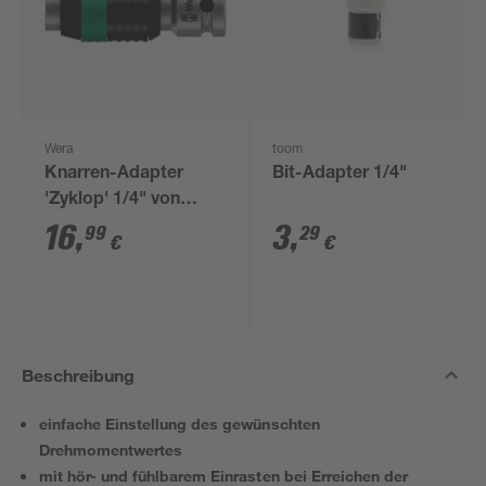
Wera
toom
Knarren-Adapter
Bit-Adapter 1/4"
'Zyklop' 1/4" von
Vierkant auf
16
,
3
,
99
29
€
€
Sechskant
Beschreibung
einfache Einstellung des gewünschten
Drehmomentwertes
mit hör- und fühlbarem Einrasten bei Erreichen der