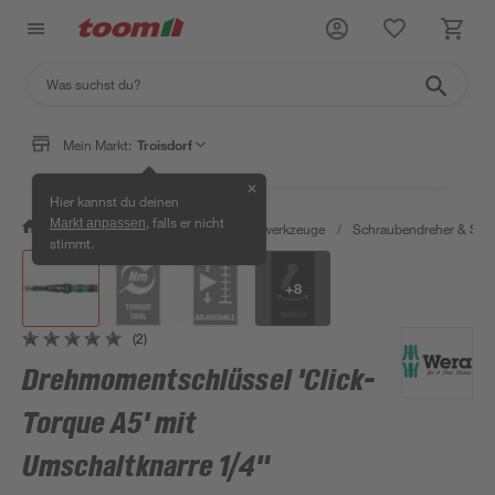
Mein Markt:
Troisdorf
✕
Hier kannst du deinen
, falls er nicht
Markt anpassen
/
Werkstatt & Maschinen
/
Handwerkzeuge
/
Schraubendreher & Sch
stimmt.
+
8
(2)
Drehmomentschlüssel 'Click-
Torque A5' mit
Umschaltknarre 1/4"