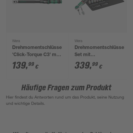
Wera
Wera
Drehmomentschlüssel
Drehmomentschlüssel-
'Click-Torque C3' mit
Set mit
Umschaltknarre 1/2"
Umschaltknarre
139
,
339
,
99
99
€
€
'Safe-Torque A 2' 1/4",
23-teilig
Häufige Fragen zum Produkt
Hier findest du Antworten rund um das Produkt, seine Nutzung
und wichtige Details.