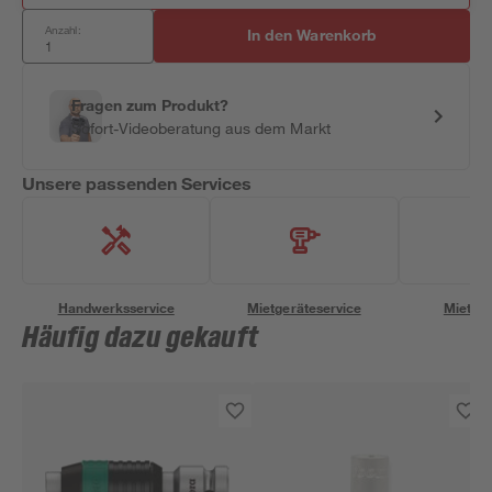
Anzahl:
In den Warenkorb
Fragen zum Produkt?
Sofort-Videoberatung aus dem Markt
Unsere passenden Services
Handwerksservice
Mietgeräteservice
Miettra
Häufig dazu gekauft