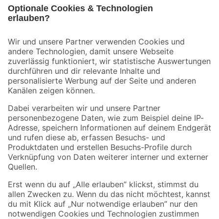
Bleib auf dem Laufenden mit unserem Newsletter
Der toom Newsletter: Keine Angebote und Aktionen mehr verpassen!
Zur Newsletter Anmeldung
Folge uns
Zahlungsarten
Versandarten
Sicher einkaufen
Jetzt die toom-App herunterladen