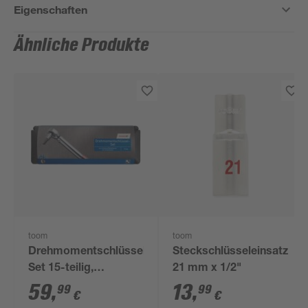
Eigenschaften
Ähnliche Produkte
toom
toom
Drehmomentschlüssel-
Steckschlüsseleinsatz
Set 15-teilig,
21 mm x 1/2"
Aufbewahrungsbox
59
,
13
,
99
99
€
€