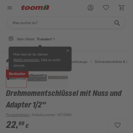
Mein Markt:
Troisdorf
✕
Hier kannst du deinen
, falls er nicht
Markt anpassen
/
Werkstatt & Maschinen
/
Handwerkzeuge
/
Schraubendreher & Sch
stimmt.
Bestseller
Drehmomentschlüssel mit Nuss und
Adapter 1/2"
Produktdetails
| Artikelnummer
:
1870090
22
,
99
€