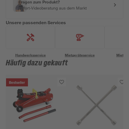
Fragen zum Produkt?
Sofort-Videoberatung aus dem Markt
Unsere passenden Services
Handwerksservice
Mietgeräteservice
Miettra
Häufig dazu gekauft
Bestseller