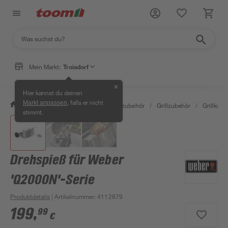
Mein Markt:
Troisdorf
✕
Hier kannst du deinen
, falls er nicht
Markt anpassen
/
Garten & Freizeit
/
Grills & Grillzubehör
/
Grillzubehör
/
Grillkörbe
stimmt.
Drehspieß für Weber
'Q2000N'-Serie
Produktdetails
| Artikelnummer
:
4112879
199
,
99
€