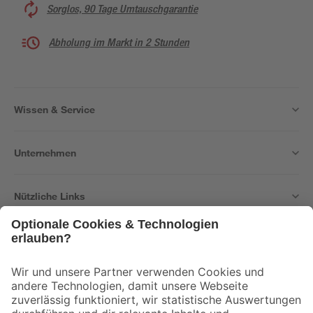
Sorglos, 90 Tage Umtauschgarantie
Abholung im Markt in 2 Stunden
Wissen & Service
Unternehmen
Nützliche Links
Bleib auf dem Laufenden mit unserem Newsletter
Der toom Newsletter: Keine Angebote und Aktionen mehr verpassen!
Zur Newsletter Anmeldung