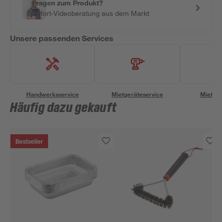
Fragen zum Produkt?
Sofort-Videoberatung aus dem Markt
Unsere passenden Services
Handwerksservice
Mietgeräteservice
Miettra
Häufig dazu gekauft
Bestseller