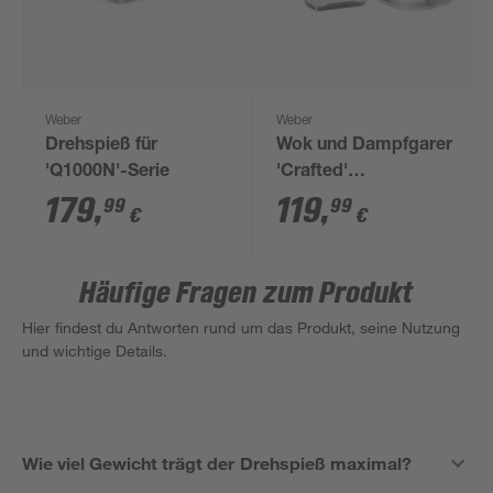
Weber
Weber
Drehspieß für
Wok und Dampfgarer
'Q1000N'-Serie
'Crafted'
schwarz/silber 4-
179
,
119
,
99
99
€
€
teilig
Häufige Fragen zum Produkt
Hier findest du Antworten rund um das Produkt, seine Nutzung
und wichtige Details.
Wie viel Gewicht trägt der Drehspieß maximal?