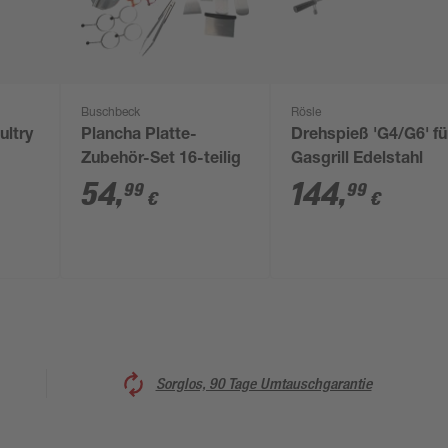
Buschbeck
Rösle
ultry
Plancha Platte-
Drehspieß 'G4/G6' fü
Zubehör-Set 16-teilig
Gasgrill Edelstahl
54
,
144
,
99
99
€
€
Sorglos, 90 Tage Umtauschgarantie