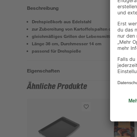
Beschreibung
Drehspießkorb aus Edelstahl
zur Zubereitung von Kartoffelspalten oder Gemüsew
gleichmäßiges Grillen der Lebensmittel
Länge 36 cm, Durchmesser 14 cm
passend für Drehspieße
Eigenschaften
Ähnliche Produkte