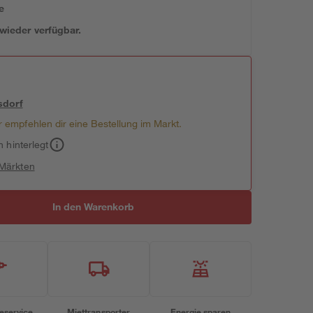
e
 wieder verfügbar.
sdorf
 empfehlen dir eine Bestellung im Markt.
h hinterlegt
 Märkten
In den Warenkorb
eservice
Miettransporter
Energie sparen