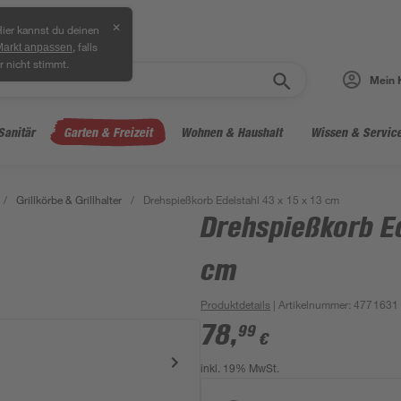
✕
ier kannst du deinen
, falls
Markt anpassen
r nicht stimmt.
Mein 
Sanitär
Garten & Freizeit
Wohnen & Haushalt
Wissen & Servic
/
Grillkörbe & Grillhalter
/
Drehspießkorb Edelstahl 43 x 15 x 13 cm
Drehspießkorb Ed
cm
Produktdetails
| Artikelnummer
:
4771631
78
,
99
€
inkl. 19% MwSt.