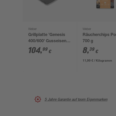
Weber
Weber
Grillplatte 'Genesis
Räucherchips Po
400/600' Gusseisen
700 g
33,53 x 48,01 cm
104
,
8
,
99
39
€
€
11,99 € / Kilogramm
5 Jahre Garantie auf toom Eigenmarken