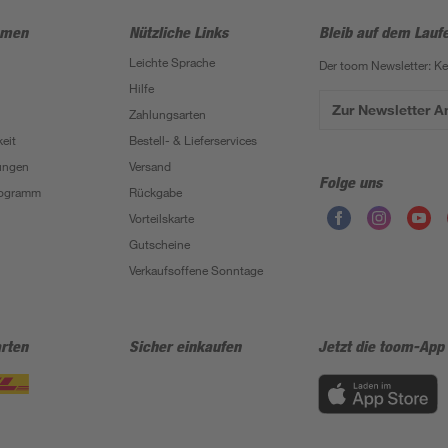
hmen
Nützliche Links
Bleib auf dem Lauf
Leichte Sprache
Der toom Newsletter: K
Hilfe
Zur Newsletter 
Zahlungsarten
eit
Bestell- & Lieferservices
ungen
Versand
Folge uns
Programm
Rückgabe
Vorteilskarte
Gutscheine
Verkaufsoffene Sonntage
rten
Sicher einkaufen
Jetzt die toom-App