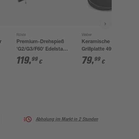
Rösle
Weber
r
Premium-Drehspieß
Keramische
'G2/G3/F60' Edelstahl,
Grillplatte 49 x 35 cm
für Gasgrill
schwarz
119
,
79
,
99
99
€
€
Abholung im Markt in 2 Stunden