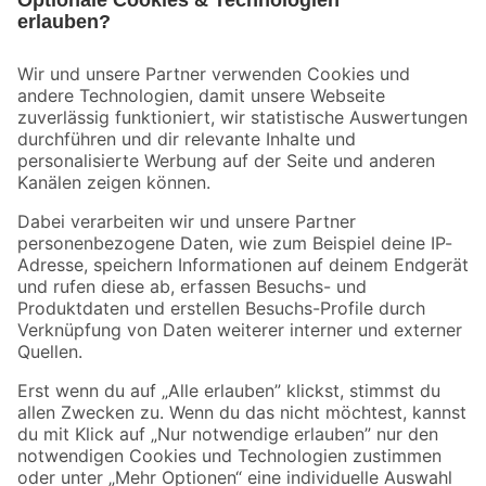
Bleib auf dem Laufenden mit unserem Newsletter
Der toom Newsletter: Keine Angebote und Aktionen mehr verpassen!
Zur Newsletter Anmeldung
Folge uns
Zahlungsarten
Versandarten
Sicher einkaufen
Jetzt die toom-App herunterladen