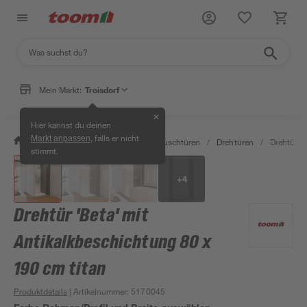
Mein Markt:
Troisdorf
✕
Hier kannst du deinen
, falls er nicht
Markt anpassen
/
Bad & Sanitär
/
Duschen
/
Duschtüren
/
Drehtüren
/
Drehtür 'B
stimmt.
+
4
Drehtür 'Beta' mit
Antikalkbeschichtung 80 x
190 cm titan
Produktdetails
| Artikelnummer
:
5170045