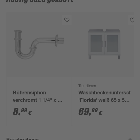
Trendteam
Röhrensiphon
Waschbeckenunterschran
verchromt 1 1/4" x 32
'Florida' weiß 65 x 56
mm
x 33 cm
8
,
69
,
99
99
€
€
Beschreibung