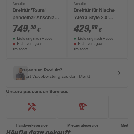
Schulte
Schulte
Drehtür 'Toura'
Drehtür für Nische
pendelbar Anschlag
'Alexa Style 2.0'
links 100 cm
teilgerahmt, Liane-
749
,
429
,
00
99
€
€
Dekor, 80 x 192 cm
Lieferung nach Hause
Lieferung nach Hause
Nicht verfügbar in
Nicht verfügbar in
Troisdorf
Troisdorf
Fragen zum Produkt?
Sofort-Videoberatung aus dem Markt
Unsere passenden Services
Handwerksservice
Mietgeräteservice
Miettra
Häufig dazu gekauft