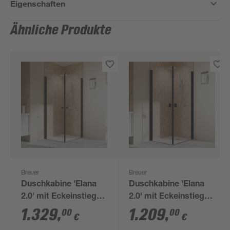
Eigenschaften
Ähnliche Produkte
Breuer
Breuer
Duschkabine 'Elana
Duschkabine 'Elana
2.0' mit Eckeinstieg
2.0' mit Eckeinstieg
mattschwarz 100 x
mattschwarz 80 x 80
1.329
,
1.209
,
00
00
€
€
100 x 200 cm
x 200 cm