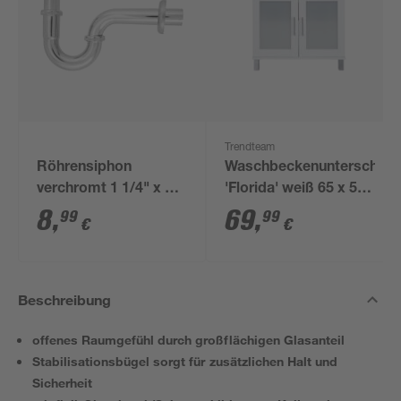
Trendteam
Röhrensiphon
Waschbeckenunterschran
verchromt 1 1/4" x 32
'Florida' weiß 65 x 56
mm
x 33 cm
8
,
69
,
99
99
€
€
Beschreibung
offenes Raumgefühl durch großflächigen Glasanteil
Stabilisationsbügel sorgt für zusätzlichen Halt und
Sicherheit