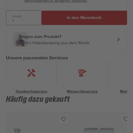
Verfügbarkeit in anderen Märkten
Anzahl:
In den Warenkorb
Fragen zum Produkt?
Sofort-Videoberatung aus dem Markt
Unsere passenden Services
Handwerksservice
Mietgeräteservice
Miettra
Häufig dazu gekauft