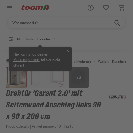
Mein Markt:
Troisdorf
✕
Hier kannst du deinen
, falls er nicht
Markt anpassen
/
Bad & Sanitär
/
Duschen
/
Duschkabinen
/
Walk-in-Duschen
/
stimmt.
+
2
Drehtür 'Garant 2.0' mit
Seitenwand Anschlag links 90
x 90 x 200 cm
Produktdetails
| Artikelnummer
:
10419218