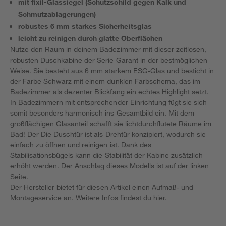
mit fixil-Glassiegel (Schutzschild gegen Kalk und
Schmutzablagerungen)
robustes 6 mm starkes Sicherheitsglas
leicht zu reinigen durch glatte Oberflächen
Nutze den Raum in deinem Badezimmer mit dieser zeitlosen,
robusten Duschkabine der Serie Garant in der bestmöglichen
Weise. Sie besteht aus 6 mm starkem ESG-Glas und besticht in
der Farbe Schwarz mit einem dunklen Farbschema, das im
Badezimmer als dezenter Blickfang ein echtes Highlight setzt.
In Badezimmern mit entsprechender Einrichtung fügt sie sich
somit besonders harmonisch ins Gesamtbild ein. Mit dem
großflächigen Glasanteil schafft sie lichtdurchflutete Räume im
Bad! Der Die Duschtür ist als Drehtür konzipiert, wodurch sie
einfach zu öffnen und reinigen ist. Dank des
Stabilisationsbügels kann die Stabilität der Kabine zusätzlich
erhöht werden. Der Anschlag dieses Modells ist auf der linken
Seite.
Der Hersteller bietet für diesen Artikel einen Aufmaß- und
Montageservice an. Weitere Infos findest du
hier
.