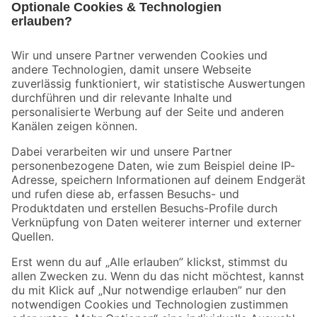
Bleib auf dem Laufenden mit unserem Newsletter
Der toom Newsletter: Keine Angebote und Aktionen mehr verpassen!
Zur Newsletter Anmeldung
Folge uns
Zahlungsarten
Versandarten
Sicher einkaufen
Jetzt die toom-App herunterladen