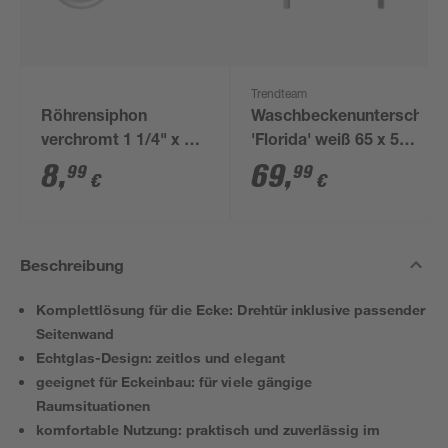
Trendteam
Röhrensiphon
Waschbeckenunterschran
verchromt 1 1/4" x 32
'Florida' weiß 65 x 56
mm
x 33 cm
8
,
69
,
99
99
€
€
Beschreibung
Komplettlösung für die Ecke: Drehtür inklusive passender
Seitenwand
Echtglas-Design: zeitlos und elegant
geeignet für Eckeinbau: für viele gängige
Raumsituationen
komfortable Nutzung: praktisch und zuverlässig im