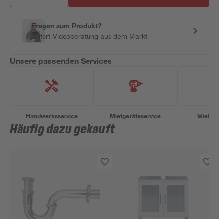
Fragen zum Produkt?
Sofort-Videoberatung aus dem Markt
Unsere passenden Services
Handwerksservice
Mietgeräteservice
Miettra
Häufig dazu gekauft