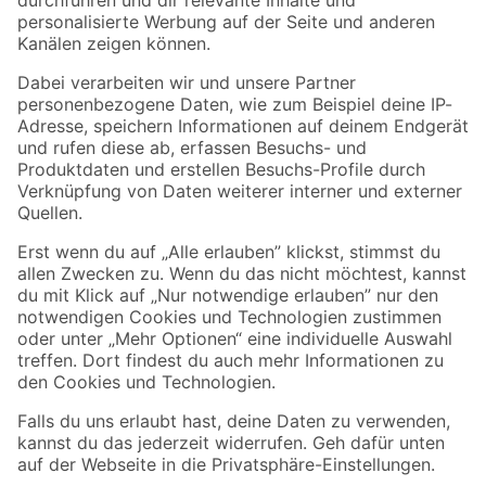
Folge uns
Zahlungsarten
Versandarten
Sicher einkaufen
Jetzt die toom-App herunterladen
Alle Preisangaben in EUR inkl. gesetzl. MwSt.. Die dargestellten Angebote sind unter
Umständen nicht in allen Märkten verfügbar. Die angegebenen Verfügbarkeiten beziehen
sich auf den unter "Mein Markt" ausgewählten toom Baumarkt. Alle Angebote und