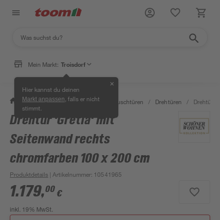
Mein Markt:
Troisdorf
✕
Hier kannst du deinen
, falls er nicht
Markt anpassen
/
Bad & Sanitär
/
Duschen
/
Duschtüren
/
Drehtüren
/
Drehtür '
stimmt.
Drehtür 'Gretia' mit
Seitenwand rechts
chromfarben 100 x 200 cm
Produktdetails
| Artikelnummer
:
10541965
1.179
,
00
€
inkl. 19% MwSt.