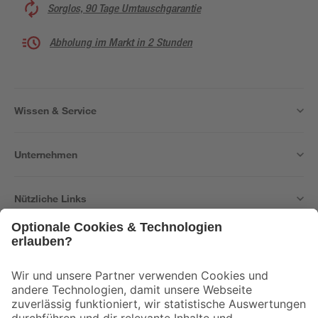
Sorglos, 90 Tage Umtauschgarantie
Abholung im Markt in 2 Stunden
Wissen & Service
Unternehmen
Nützliche Links
Bleib auf dem Laufenden mit unserem Newsletter
Der toom Newsletter: Keine Angebote und Aktionen mehr verpassen!
Zur Newsletter Anmeldung