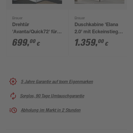
Breuer
Breuer
Drehtür
Duschkabine 'Elana
'Avanta/Quick72' für
2.0' mit Eckeinstieg
Seitenwand, Klarglas
mattschwarz 100 x
699
,
1.359
,
00
00
€
€
beschichtet, rechts,
100 x 200 cm
teilgerahmt,
chromfarben, 90 x 200
cm
5 Jahre Garantie auf toom Eigenmarken
Sorglos, 90 Tage Umtauschgarantie
Abholung im Markt in 2 Stunden