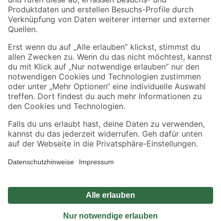
Sicher einkaufen
Jetzt die toom-App herunterladen
Alle Preisangaben in EUR inkl. gesetzl. MwSt.. Die dargestellten Angebote sind unter
Umständen nicht in allen Märkten verfügbar. Die angegebenen Verfügbarkeiten beziehen
sich auf den unter "Mein Markt" ausgewählten toom Baumarkt. Alle Angebote und
Produkte nur solange der Vorrat reicht.
*Paketversand ab 59 € versandkostenfrei, gilt nicht für Artikel mit Speditionsversand, hier
fallen zusätzliche Versandkosten an.
Datenschutz
Privatsphäre
Impressum
AGB
Nutzungsbedingungen
Widerrufsrecht
Vertrag widerrufen
Barrierefreiheit