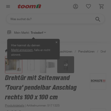
Mein Markt:
Troisdorf
✕
Hier kannst du deinen
, falls er nicht
Markt anpassen
/
Bad & Sanitär
/
Duschen
/
Duschtüren
/
Pendeltüren
/
Drehtür
stimmt.
+
2
Drehtür mit Seitenwand
'Toura' pendelbar Anschlag
rechts 100 x 100 cm
Produktdetails
| Artikelnummer
:
5171325