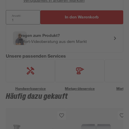
Verfügbarkeit in anderen Märkten
Anzahl:
In den Warenkorb
Fragen zum Produkt?
Sofort-Videoberatung aus dem Markt
Unsere passenden Services
Handwerksservice
Mietgeräteservice
Miettra
Häufig dazu gekauft