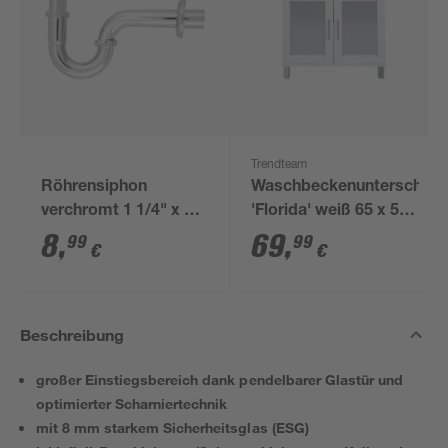
Trendteam
Röhrensiphon
Waschbeckenunterschran
verchromt 1 1/4" x 32
'Florida' weiß 65 x 56
mm
x 33 cm
8
,
69
,
99
99
€
€
Beschreibung
großer Einstiegsbereich dank pendelbarer Glastür und
optimierter Scharniertechnik
mit 8 mm starkem Sicherheitsglas (ESG)