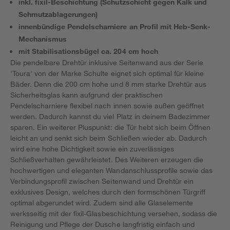
inkl. fixil-Beschichtung (Schutzschicht gegen Kalk und
Schmutzablagerungen)
innenbündige Pendelscharniere an Profil mit Heb-Senk-
Mechanismus
mit Stabilisationsbügel ca. 204 cm hoch
Die pendelbare Drehtür inklusive Seitenwand aus der Serie
'Toura' von der Marke Schulte eignet sich optimal für kleine
Bäder. Denn die 200 cm hohe und 8 mm starke Drehtür aus
Sicherheitsglas kann aufgrund der praktischen
Pendelscharniere flexibel nach innen sowie außen geöffnet
werden. Dadurch kannst du viel Platz in deinem Badezimmer
sparen. Ein weiterer Pluspunkt: die Tür hebt sich beim Öffnen
leicht an und senkt sich beim Schließen wieder ab. Dadurch
wird eine hohe Dichtigkeit sowie ein zuverlässiges
Schließverhalten gewährleistet. Des Weiteren erzeugen die
hochwertigen und eleganten Wandanschlussprofile sowie das
Verbindungsprofil zwischen Seitenwand und Drehtür ein
exklusives Design, welches durch den formschönen Türgriff
optimal abgerundet wird. Zudem sind alle Glaselemente
werksseitig mit der fixil-Glasbeschichtung versehen, sodass die
Reinigung und Pflege der Dusche langfristig einfach und