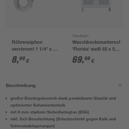
Trendteam
Röhrensiphon
Waschbeckenunterschran
verchromt 1 1/4" x 32
'Florida' weiß 65 x 56
mm
x 33 cm
8
,
69
,
99
99
€
€
Beschreibung
großer Einstiegsbereich dank pendelbarer Glastür und
optimierter Scharniertechnik
mit 8 mm starkem Sicherheitsglas (ESG)
inkl. fixil-Beschichtung (Schutzschicht gegen Kalk und
Schmutzablagerungen)