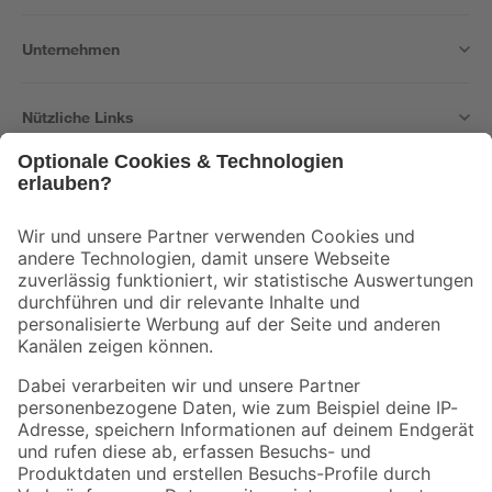
Unternehmen
Nützliche Links
Bleib auf dem Laufenden mit unserem Newsletter
Der toom Newsletter: Keine Angebote und Aktionen mehr verpassen!
Zur Newsletter Anmeldung
Folge uns
Zahlungsarten
Versandarten