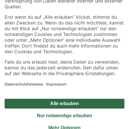
Sicher einkaufen
Jetzt die toom-App herunterladen
Alle Preisangaben in EUR inkl. gesetzl. MwSt.. Die dargestellten Angebote sind unter
Umständen nicht in allen Märkten verfügbar. Die angegebenen Verfügbarkeiten beziehen
sich auf den unter "Mein Markt" ausgewählten toom Baumarkt. Alle Angebote und
Produkte nur solange der Vorrat reicht.
*Paketversand ab 59 € versandkostenfrei, gilt nicht für Artikel mit Speditionsversand, hier
fallen zusätzliche Versandkosten an.
Datenschutz
Privatsphäre
Impressum
AGB
Nutzungsbedingungen
Widerrufsrecht
Vertrag widerrufen
Barrierefreiheit
© 2026 toom Baumarkt GmbH