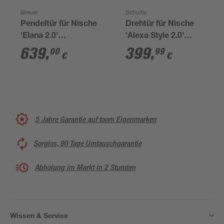
Breuer
Schulte
Pendeltür für Nische
Drehtür für Nische
'Elana 2.0'
'Alexa Style 2.0'
chromfarben 90 x 200
teilgerahmt, gestreift,
639
,
399
,
00
99
€
€
cm
aluminiumfarben, 80 x
192 cm
5 Jahre Garantie auf toom Eigenmarken
Sorglos, 90 Tage Umtauschgarantie
Abholung im Markt in 2 Stunden
Wissen & Service