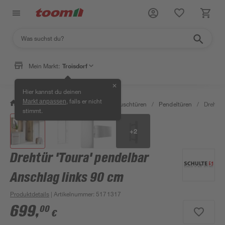
Mein Markt:
Troisdorf
✕
Hier kannst du deinen
, falls er nicht
Markt anpassen
/
Bad & Sanitär
/
Duschen
/
Duschtüren
/
Pendeltüren
/
Drehtür
stimmt.
+
2
Drehtür 'Toura' pendelbar
Anschlag links 90 cm
Produktdetails
| Artikelnummer
:
5171317
699
,
00
€