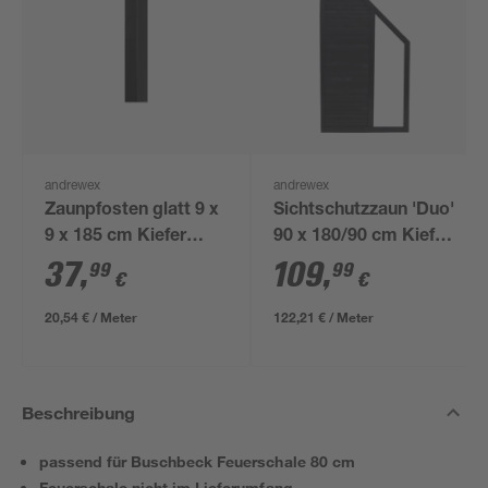
andrewex
andrewex
Zaunpfosten glatt 9 x
Sichtschutzzaun 'Duo'
9 x 185 cm Kiefer
90 x 180/90 cm Kiefer
anthrazit
anthrazit
37
,
109
,
99
99
€
€
20,54 € / Meter
122,21 € / Meter
Beschreibung
passend für Buschbeck Feuerschale 80 cm
Feuerschale nicht im Lieferumfang