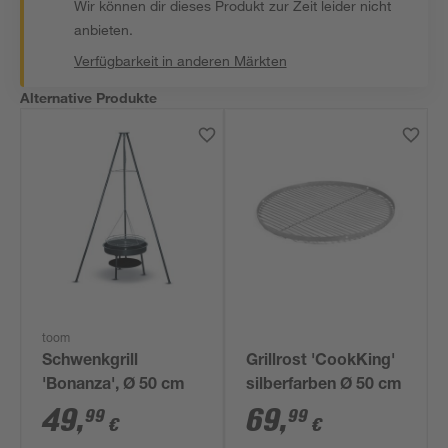
Wir können dir dieses Produkt zur Zeit leider nicht
anbieten.
Verfügbarkeit in anderen Märkten
Alternative Produkte
toom
Schwenkgrill
Grillrost 'CookKing'
'Bonanza', Ø 50 cm
silberfarben Ø 50 cm
49
,
69
,
99
99
€
€