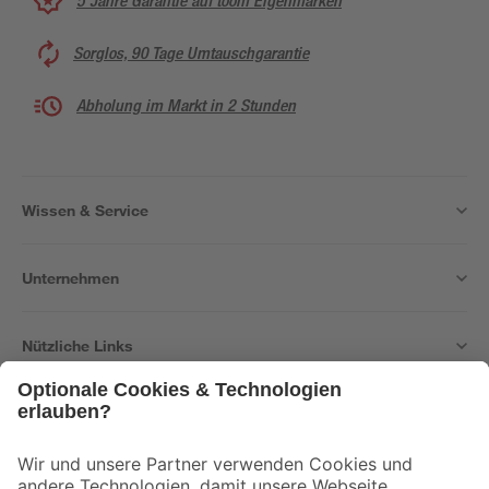
5 Jahre Garantie auf toom Eigenmarken
Sorglos, 90 Tage Umtauschgarantie
Abholung im Markt in 2 Stunden
Wissen & Service
Unternehmen
Nützliche Links
Bleib auf dem Laufenden mit unserem Newsletter
Der toom Newsletter: Keine Angebote und Aktionen mehr verpassen!