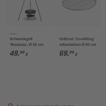
toom
Schwenkgrill
Grillrost 'CookKing'
'Bonanza', Ø 50 cm
silberfarben Ø 50 cm
49
,
69
,
99
99
€
€