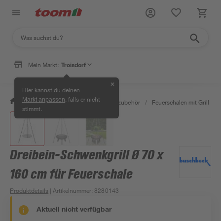
Mein Markt:
Troisdorf
✕
Hier kannst du deinen
, falls er nicht
Markt anpassen
/
Garten & Freizeit
/
Grills & Grillzubehör
/
Feuerschalen mit Grill
/
stimmt.
Dreibein-Schwenkgrill Ø 70 x
160 cm für Feuerschale
Produktdetails
| Artikelnummer
:
8280143
Aktuell nicht verfügbar